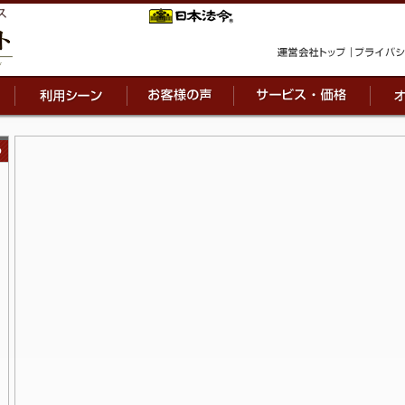
週刊SJS
p