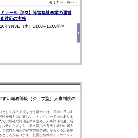
新着セミナー
セミナー※【9/3】障害福祉事業の運営
2026年7月
※WE
査対応の実務
者養
026年9月3日（木）14:00～16:00開催
事労務にまつわる改正対応 ◎特集
◎特集１ 
にみる 人事評価に基づく賃金減額
２ 同一労
▶
点と規定・書式～
務
る改正対応 パワハラ指針改正！ ・自爆営
「高齢者」，
セミナー詳細へ »
業対応／
ド！ 令和８年
人事労務にまつわる改正対応 ・
理指針と実務／
イドライン改正
ほか
度の見直しと
会員限定動画
やすい職務等級（ジョブ型）人事制度の
82号
第81号 S
務として導入支援を行う場合には、長期に及ぶ支
新時代への対応
〔令和７年
経験を積むのが難しい、というハードルがありま
め
人では明確な評価基準を定め、人事評価制度、賃
代への対応／
ハラスメント新時代への対
は少数にとどまり、新入職員の育成や業務の属人
 ～法的問題点とパワハラ指針改正を踏まえ
〔令和７年1
リア志向と法人の経営方針の違いからくる定着率
正の概要／
ほか
るところがあります。社労士情報サイトのコンテ