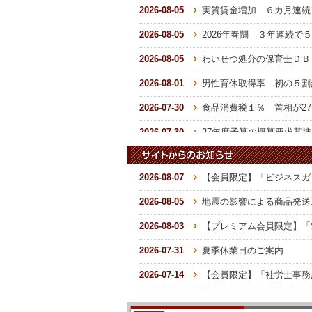
2026-08-05
実質賃金増加 ６カ月連続プ
北岡社会保険労務士事務所
北岡 大介 様
2026-08-05
2026年春闘 ３年連続で５
などの情報収
主にビジネスガイド、SRなどのバックナン
2026-08-05
わいせつ処分の保育士ＤＢ 6
っていてよ
バー検索を相談業務などに活用しています
る情報の質
が、開業社労士の立場から見ると、SJS内
者が執筆や
の「営業・業務支援ツール」も大変有益だ
2026-08-01
男性育休取得率 初の５割超
して実務判
と思います。事務所案内などの雛形であっ
たり、「官庁提出」...
» 詳細を読む
2026-07-30
食品消費税１％ 首相が27
2026-07-30
27年度予算の概算要求基準 
2026-07-29
奨学金代理返還制度の利用を
2026-08-07
【会員限定】「ビジネスガイ
2026-07-29
最低賃金の目安 55円引き上
2026-08-05
地震の影響による商品発送
2026-07-29
高額療養費 改正政令が公布
2026-08-03
【プレミアム会員限定】「S
2026-07-22
骨太の方針 現役世代の社会
2026-07-31
夏季休業日のご案内
2026-07-14
【会員限定】「社労士事務
2026-07-08
【会員限定】「ビジネスガイ