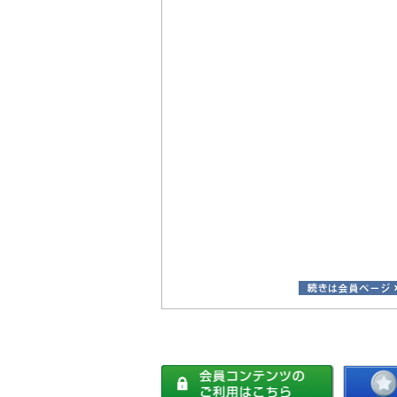
産性向上を推進する人材などを指すとさ
れていますが、現状では概念や育成策に
関する十分な知見が蓄積されていないこ
とから、事例を収集した上で分析等通じ
て、さらなる精緻化等に努めるとしてい
ます。
今後は、2027年３月頃の報告書案、事例
集、支援ツール等のとりまとめに向けて
ヒアリングや好事例の視察等を実施し、
議論を行うとされています。
詳細は、下記リンク先にてご確認くださ
い。