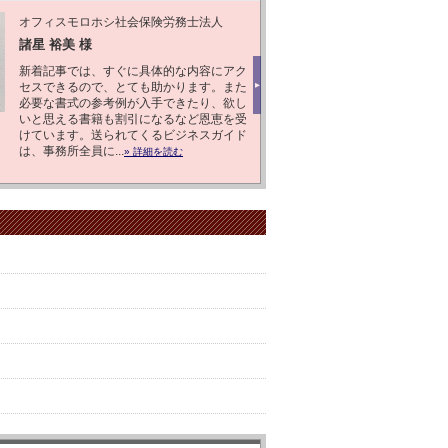
オフィスモロホシ社会保険労務士法人
社会保険労
諸星 裕美 様
出口 裕美 
新着記事では、すぐに具体的な内容にアク
開業した頃
セスできるので、とても助かります。また
参考に、事
▶
必要な書式の参考例が入手できたり、欲し
最近は、ビ
いと思える書籍も割引になるなど恩恵を受
データベー
けています。送られてくるビジネスガイド
ミナーの割
は、事務所全員に...
た、「就業規
» 詳細を読む
社労士情報サイトからのお知ら