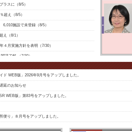
ラスに（8/5）
高橋社会保険労務管理事務所
高橋 裕典 様
％超え（8/5）
社労士事務所のサービスの大きな柱の一つ
,010施設で未登録（8/5）
は、関与先企業や相談者へ最新情報や法改
◀
正情報を提供することだと思います。これ
え（8/1）
を地道にやろうとすると、かなりの時間と
労力がかかり、しかも情報の正確さに不安
が残ります。しか...
» 詳細を読む
年４月実施方針を表明（7/30）
閣議了解 （7/30）
１万社に倍増 文科省目標（7/29）
ド WEB版」2026年9月号をアップしました。
げ1,176円で決着（7/29）
遅延のお知らせ
（7/29）
R WEB版」第83号をアップしました。
保険料率引下げ目指す（7/22）
所便り」８月号をアップしました。
ド WEB版」2026年8月号をアップしました。