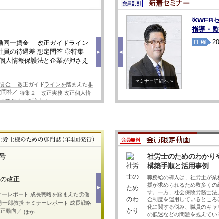
ビジネスガイド WEB版
所便り」７月号をアップしました。
実務研究会◆社労士のための対話型
2026年8月号
※WEB
ド WEB版」2026年7月号をアップしました。
ング実践講座【井上ゼミ】（全３
指導・監
2
所便り」６月号をアップしました。
働同一賃金 改正ガイドライン
◎特集１ 人
6年8月10日頃 2026年9月10日頃 2026年
員の待遇差 想定問答 ◎特集
２ 最新裁判例
▶
◀
ド WEB版」2026年6月号をアップしました。
10日頃
正個人情報保護法と企業が押さえ
～実務上の留意
人事労務にまつわ
セミナー詳細へ »
業の法的論点と企
一賃金 改正ガイドラインを踏まえた非
定問答／
改正外国人雇用管
特集２ 改正実務 改正個人情
えておくべき論点／
ほか
SR WEB版
3号
社労士のためのわかり
第82号 SR第
構築手順と活用事例
職務給の導入は、社労士が業
目の改正
ハラスメント
援が求められるため数多くの
▶
す。一方、社会保険労務士法
ナーレポート 成長戦略を踏まえた労働
ハラスメント新時
金制度を運用しているところ
応 ① 自爆営業
勇一郎教授 セミナーレポート 成長戦略
化に関する悩み、職員のキャ
改正動向／
た対応の実務～／
ほか
の低迷などの問題を抱えてい