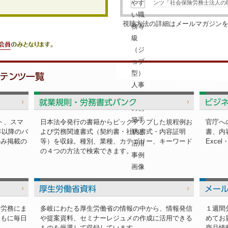
ンツ「社会保険労務士法人の職
視聴方法の詳細はメールマガジン
ト、スマ
日本法令発行の書籍からピックアップした規程例お
官庁へ
年以降のバ
よび労務関連書式（契約書・社内書式・内容証明
書、内
のみ掲載の
等）を収録。種別、業種、カテゴリー、キーワード
Exce
の４つの方法で検索できます。
事労務にま
多岐にわたる厚生労働省の情報の中から、情報発信
１週間
ともに毎日
や提案資料、セミナーレジュメの作成に活用できる
めてお
ものを厳選して収録しています。
商品情