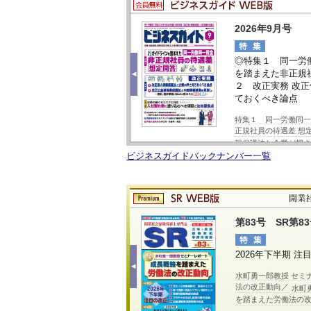
2026-06-12
【会員限定】「社労士事務
2026年9月号
◆日本法令
2026-06-08
【会員限定】「ビジネスガイ
プログラミ
回）
2026-05-14
【会員限定】「社労士事務
・面談の無断録音，ネット投稿
◎特集１ 同一労
202
最低賃金引上げと助成金＆補
を踏まえた非正規社
◀
2026-05-07
【会員限定】「ビジネスガイ
10月
をさぼる社員、やる気のない
２ 改正実務 改
職勧奨
ておくべき論点
セミナー詳細へ »
音，ネット投稿への対応／
最低賃
特集１ 同一労働同
 ●業務改善助成金，キャリアアッ
正規社員の待遇差 想
報保護法と企業が押さ
ビジネスガイドバックナンバー一覧
第83号 SR第8
和８年４月〕直近の改正総まと
2026年下半期 注
◀
水町勇一郎教授 セミ
法の改正動向／
年４月〕直近の改正総まとめ／
Ⅰ 改
水町
を踏まえた労働法の