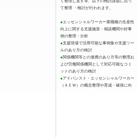
く整理し直す等、以下の検討課題に沿っ
て整理 ・検討が行われます。
●
エッセンシャルワーカー業職種の生産性
向上に関する支援施策・相談機関や好事
例の整理・分析
●
支援現場で活用可能な事例集や支援ツー
ルのあり方の検討
●
関係機関等との連携のあり方等の整理お
よび労働関係機関として対応可能なコミ
ットのあり方の検討
●
アドバンスト・エッセンシャルワーカー
（ＡＥＷ）の概念整理や育成・確保に向
けた方策の検討
アドバンスト・エッセンシャルワーカー
（ＡＥＷ）とは、当該分野の体系的な知
識や技術を使いこなして現場の労働生産
性向上をリードする人材や現場の作業プ
ロセス全体を改善して組織全体の労働生