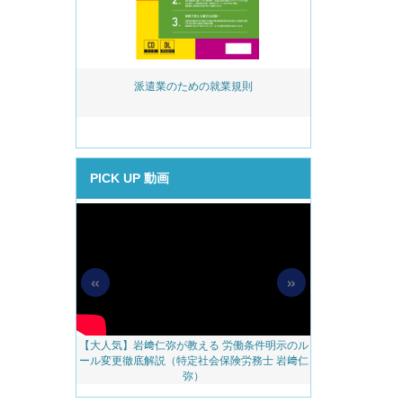
活用実務 ～事
派遣業のための就業規則
岩﨑仁弥が教え
める助成金提案
後見直し
PICK UP 動画
«
»
【大人気】岩﨑仁弥が教える 労働条件明示のル
【無料配信】人
料アップをかな
ール変更徹底解説（特定社会保険労務士 岩﨑仁
べき 越境リモー
のご案内
弥）
ェブ