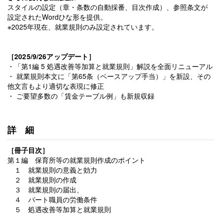
スタイルの設定（章・条数の自動採番、目次作成）、参照条文が
設定されたWordひな形を提供。
※2025年現在、就業規則のみ設定されています。
［2025/9/26アップデート］
・「第1編 5 処遇改善等加算と就業規則」解説を全面リニューアル
・ 就業規則本文に「第65条（ベースアップ手当）」を新設、その
他文言もより適切な表現に修正
・ ご要望多数の「賃金テーブル例」も新規収録
詳細
［冊子目次］
第１編 保育所等の就業規則作成のポイント
１ 就業規則の意義と効力
２ 就業規則の作成
３ 就業規則の届出、
４ パート職員の労働条件
５ 処遇改善等加算と就業規則