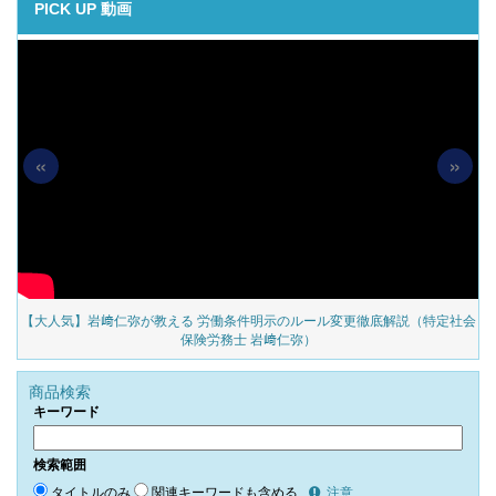
PICK UP 動画
«
»
の
【大人気】岩﨑仁弥が教える 労働条件明示のルール変更徹底解説（特定社会
保険労務士 岩﨑仁弥）
商品検索
キーワード
検索範囲
タイトルのみ
関連キーワードも含める
注意