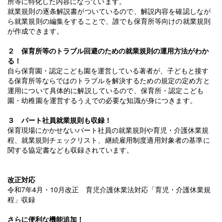
所等に特化した内容に
なっています。
就業規則の逐条解説書がついているので、解説内容を確認しなが
ら
就業規則の編集をすることで、誰でも保育所等向けの就業規則
が作成できます。
２ 保育所等のトラブル回避のための就業規則の運用方法がわか
る！
自ら保育園・認定こども園を運営している著者が、子どもと接す
る保育所等ならではの
トラブルを解決するための規定の定め方と
運用について具体的に解説しているので、
保育所・認定こども
園・幼稚園を運営するうえでの必要な知識が身につきます。
３ パート社員就業規則も収録！
保育現場にかかせないパート社員の就業規則や育児・介護休業規
程、就業規則チェック
リスト、継続雇用制度適用対象者の基準に
関する協定書なども収録されています。
改正対応
令和7年4月・10月改正 育児介護休業法対応「育児・介護休業規
程」収録
さらに便利な機能追加！