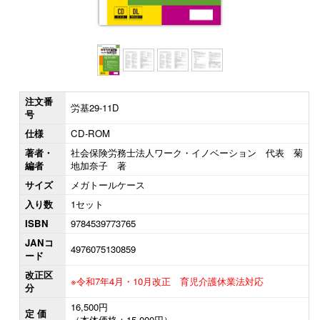
注文番
労基29-11D
号
仕様
CD-ROM
著者・
社会保険労務士法人ワーク・イノベーション 代表 菊
編者
地加奈子 著
サイズ
メガトールケース
入り数
1セット
ISBN
9784539773765
JANコ
4976075130859
ード
改正区
※令和7年4月・10月改正 育児介護休業法対応
分
16,500円
定 価
（本体価格：15,000円）