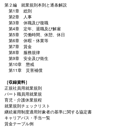
第２編 就業規則本則と逐条解説
第1章 総則
第2章 人事
第3章 休職及び復職
第4章 定年、退職及び解雇
第5章 労働時間、休憩、休日
第6章 休暇・休業等
第7章 賃金
第8章 服務規律
第9章 安全及び衛生
第10章 懲戒
第11章 災害補償
［収録資料］
正規社員用就業規則
パート職員用就業規
育児・介護休業規程
就業規則チェックリスト
継続雇用制度適用対象者の基準に関する協定書
キャリアパス・手当一覧
賃金テーブル例