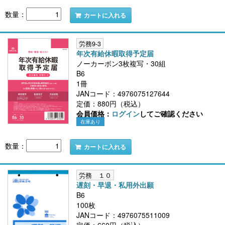
数量：
カートに入れる
労務9-3
年次有給休暇取得予定届
ノーカーボン3枚複写・30組
B6
1冊
JANコード：4976075127644
定価：880円（税込）
会員価格：
ログイン
してご確認ください
在庫あり
数量：
カートに入れる
労務 １０
遅刻・早退・私用外出願
B6
100枚
JANコード：4976075511009
定価：660円（税込）