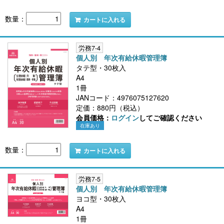
数量：
カートに入れる
労務7-4
個人別 年次有給休暇管理簿
タテ型・30枚入
A4
1冊
JANコード：4976075127620
定価：880円（税込）
会員価格：
ログイン
してご確認ください
在庫あり
数量：
カートに入れる
労務7-5
個人別 年次有給休暇管理簿
ヨコ型・30枚入
A4
1冊