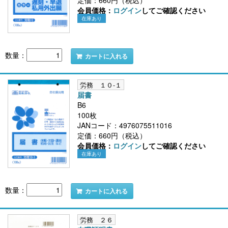
会員価格：
ログイン
してご確認ください
在庫あり
数量：
カートに入れる
労務 １０-１
届書
B6
100枚
JANコード：4976075511016
定価：660円（税込）
会員価格：
ログイン
してご確認ください
在庫あり
数量：
カートに入れる
労務 ２６