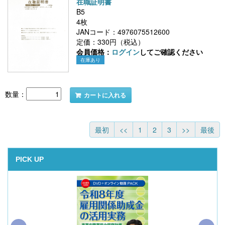
在職証明書
B5
4枚
JANコード：4976075512600
定価：330円（税込）
会員価格：
ログイン
してご確認ください
在庫あり
数量：
カートに入れる
最初
<<
1
2
3
>>
最後
PICK UP