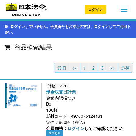
ログイン
ログインしていません。会員番号をお持ちの方は、ログインしてご利用下
さい。
商品検索結果
最初
<<
1
2
3
>>
最後
財務 ４１
現金収支日計票
金種内訳欄つき
B6
100枚
JANコード：4976075124131
定価：660円（税込）
会員価格：
ログイン
してご確認ください
在庫あり