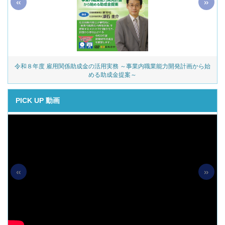
«
»
令和８年度 雇用関係助成金の活用実務 ～事業内職業能力開発計画から始
める助成金提案～
PICK UP 動画
«
»