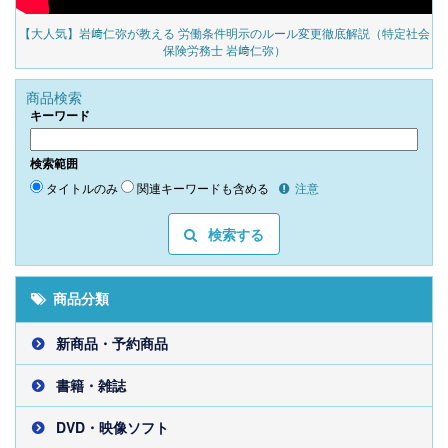
の
【大人気】岩﨑仁弥が教える 労働条件明示のルール変更徹底解説（特定社会
保険労務士 岩﨑仁弥）
商品検索
キーワード
検索範囲
タイトルのみ
関連キーワードも含める
注意
検索する
商品分類
新商品・予約商品
書籍・雑誌
DVD・映像ソフト