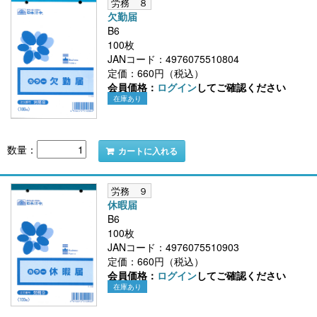
労務 ８
欠勤届
B6
100枚
JANコード：4976075510804
定価：660円（税込）
会員価格：
ログイン
してご確認ください
在庫あり
数量：
カートに入れる
労務 ９
休暇届
B6
100枚
JANコード：4976075510903
定価：660円（税込）
会員価格：
ログイン
してご確認ください
在庫あり