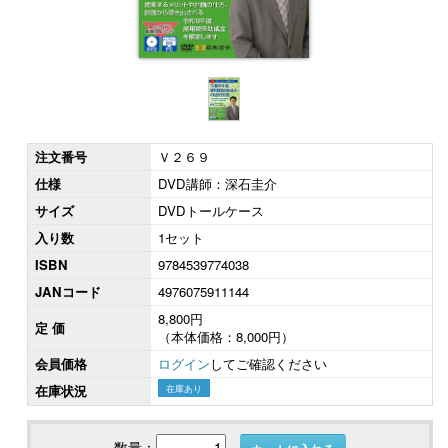
注文番号
Ｖ２６９
仕様
DVD講師：深石圭介
サイズ
DVDトールケース
入り数
1セット
ISBN
9784539774038
JANコード
4976075911144
8,800円
定 価
（本体価格：8,000円）
会員価格
ログイン
してご確認ください
在庫状況
在庫あり
数量：