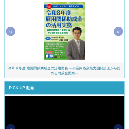
«
»
令和８年度 雇用関係助成金の活用実務 ～事業内職業能力開発計画から始
める助成金提案～
PICK UP 動画
«
»