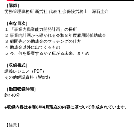
［講師］
労務管理事務所 新労社 代表 社会保険労務士 深石圭介
［主な目次］
１ 「事業内職業能力開発計画」の長所
２ 事業内計画から導かれる令和８年度雇用関係助成金
３ 顧問先との助成金のマッチングの仕方
４ 助成金以外に出てくるもの
５ 今、何を提案するか？広がる未来、まとめ
［収録書式］
講義レジュメ（PDF）
その他解説資料（Word）
［動画収録時間］
約140分
※収録内容は令和8年4月現在の内容に基づいて作成されています。
【注意】