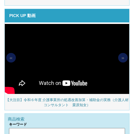
PICK UP 動画
«
»
対
【大注目】令和６年度 介護事業所の処遇改善加算・補助金の実務（介護人材
見
コンサルタント 栗原知女）
商品検索
キーワード