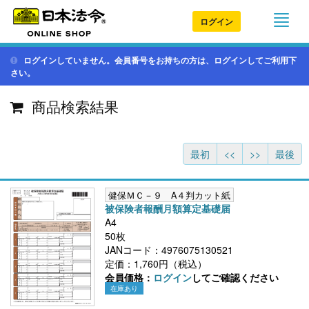
ログイン
ログインしていません。会員番号をお持ちの方は、ログインしてご利用下
さい。
商品検索結果
最初
<<
>>
最後
健保ＭＣ－９ A４判カット紙
被保険者報酬月額算定基礎届
A4
50枚
JANコード：4976075130521
定価：1,760円（税込）
会員価格：
ログイン
してご確認ください
在庫あり