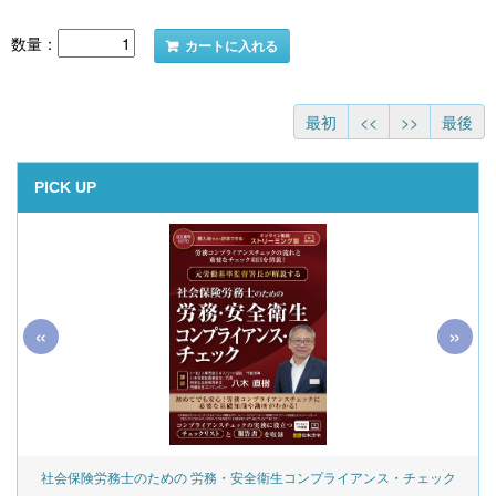
数量：
カートに入れる
最初
<<
>>
最後
PICK UP
«
»
社会保険労務士のための 労務・安全衛生コンプライアンス・チェック