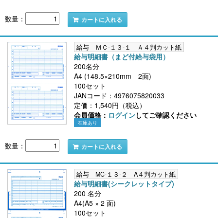
数量：
カートに入れる
給与 ＭＣ-１３-１ Ａ４判カット紙
給与明細書（まど付給与袋用）
200名分
A4 (148.5×210mm 2面)
100セット
JANコード：4976075820033
定価：1,540円（税込）
会員価格：
ログイン
してご確認ください
在庫あり
数量：
カートに入れる
給与 MC-１３-２ A４判カット紙
給与明細書(シークレットタイプ)
200 名分
A4(A5 × 2 面)
100セット