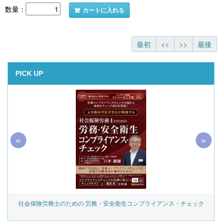
数量：
カートに入れる
最初
<<
>>
最後
PICK UP
«
»
社会保険労務士のための 労務・安全衛生コンプライアンス・チェック