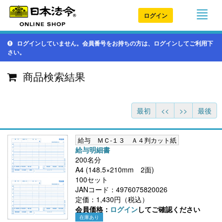
ログイン
ログインしていません。会員番号をお持ちの方は、ログインしてご利用下
さい。
商品検索結果
最初
<<
>>
最後
給与 ＭＣ-１３ Ａ４判カット紙
給与明細書
200名分
A4 (148.5×210mm 2面)
100セット
JANコード：4976075820026
定価：1,430円（税込）
会員価格：
ログイン
してご確認ください
在庫あり