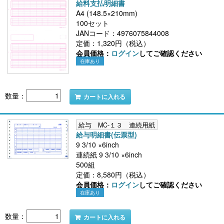
給料支払明細書
A4 (148.5×210mm)
100セット
JANコード：4976075844008
定価：1,320円（税込）
会員価格：
ログイン
してご確認ください
在庫あり
数量：
カートに入れる
給与 MC-１３ 連続用紙
給与明細書(伝票型)
9 3/10 ×6inch
連続紙 9 3/10 ×6inch
500組
定価：8,580円（税込）
会員価格：
ログイン
してご確認ください
在庫あり
数量：
カートに入れる