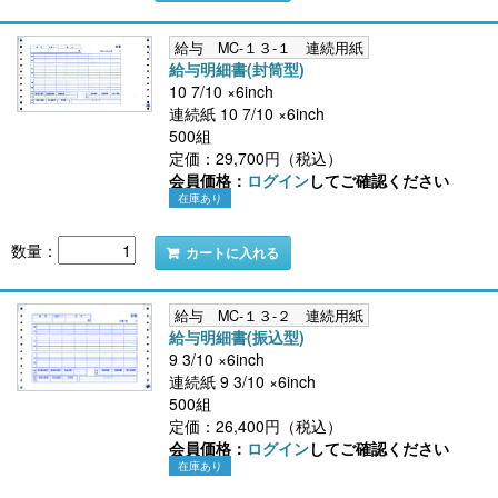
給与 MC-１３-１ 連続用紙
給与明細書(封筒型)
10 7/10 ×6inch
連続紙 10 7/10 ×6inch
500組
定価：29,700円（税込）
会員価格：
ログイン
してご確認ください
在庫あり
数量：
カートに入れる
給与 MC-１３-２ 連続用紙
給与明細書(振込型)
9 3/10 ×6inch
連続紙 9 3/10 ×6inch
500組
定価：26,400円（税込）
会員価格：
ログイン
してご確認ください
在庫あり