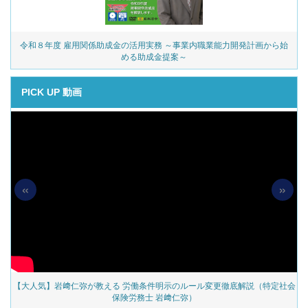
令和８年度 雇用関係助成金の活用実務 ～事業内職業能力開発計画から始
める助成金提案～
PICK UP 動画
«
»
の
【大人気】岩﨑仁弥が教える 労働条件明示のルール変更徹底解説（特定社会
保険労務士 岩﨑仁弥）