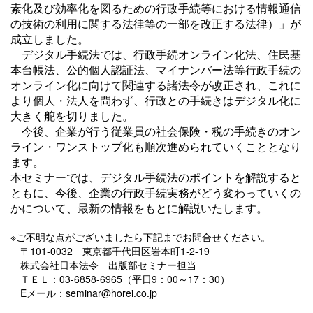
素化及び効率化を図るための行政手続等における情報通信
の技術の利用に関する法律等の一部を改正する法律）」が
成立しました。
デジタル手続法では、行政手続オンライン化法、住民基
本台帳法、公的個人認証法、マイナンバー法等行政手続の
オンライン化に向けて関連する諸法令が改正され、これに
より個人・法人を問わず、行政との手続きはデジタル化に
大きく舵を切りました。
今後、企業が行う従業員の社会保険・税の手続きのオン
ライン・ワンストップ化も順次進められていくこととなり
ます。
本セミナーでは、デジタル手続法のポイントを解説すると
ともに、今後、企業の行政手続実務がどう変わっていくの
かについて、最新の情報をもとに解説いたします。
※ご不明な点がございましたら下記までお問合せください。
〒101-0032 東京都千代田区岩本町1-2-19
株式会社日本法令 出版部セミナー担当
ＴＥＬ：03-6858-6965（平日9：00～17：30）
Eメール：seminar@horei.co.jp