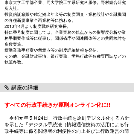
東京大学工学部卒業、同大学院工学系研究科履修。野村総合研究
所入社。
投資信託窓販や確定拠出年金等の制度調査・業務設計や金融機関
の各種新規事業企画業務等に携わる。
2013年4月より制度戦略研究室長。
特に番号制度に関しては、企業実務の観点からの影響度分析や業
務手順案作成等に従事し、関係省庁や関連団体等との共同検討を
多数実施。
標準業務手順案や留意点等の制度詳細情報を発信。
その他、金融財政事情、銀行実務、労務行政等各種専門誌などの
執筆多数。
講座の詳細
すべての行政手続きが原則オンライン化に!!
令和元年５月24日、行政手続を原則デジタル化する方針
を示した「デジタル手続法（情報通信技術の活用による行
政手続等に係る関係者の利便性の向上並びに行政運営の簡