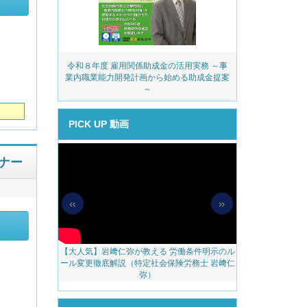
務・安全衛生コ
令和８年度 雇用関係助成金の活用実務 ～事
派遣業
ェック
業内職業能力開発計画から始める助成金提案
～
PICK UP 動画
ナー
«
»
【大人気】岩﨑仁弥が教える 労働条件明示のル
【無料配信】人
料アップをかな
ール変更徹底解説（特定社会保険労務士 岩﨑仁
べき 越境リモー
のご案内
弥）
ェブ