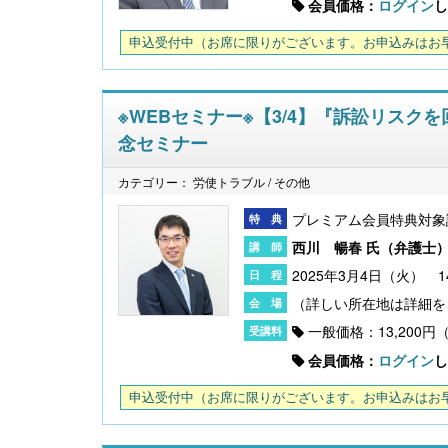
会員価格：
ログイン
し
申込受付中
（お席に限りがございます。お申込みはお
※WEBセミナー※【3/4】『訴訟リス
【大注目】令和６年度 介護事業所の処遇改善加
念セミナー
算・補助金の実務（介護人材コンサルタント
栗原知女）
カテゴリー： 労使トラブル / その他
プレミアム会員特典対象
西川 暢春 氏（
弁護士
2025年3月4日（火） 14:
一般価格：13,200円
会員価格：
ログイン
し
申込受付中
（お席に限りがございます。お申込みはお