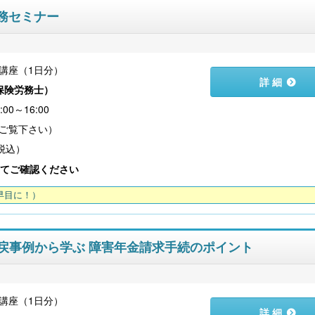
務セミナー
講座（1日分）
詳 細
保険労務士
）
00～16:00
（税込）
てご確認ください
早目に！）
・返戻事例から学ぶ 障害年金請求手続のポイント
講座（1日分）
詳 細