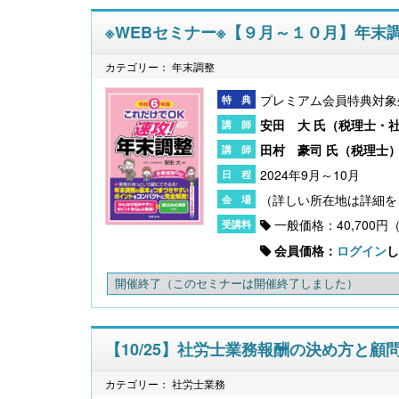
※WEBセミナー※【９月～１０月】年末
カテゴリー： 年末調整
プレミアム会員特典対象
安田 大 氏（
税理士・
田村 豪司 氏（
税理士
2024年9月～10月
一般価格：40,700円
会員価格：
ログイン
し
開催終了
（このセミナーは開催終了しました）
【10/25】社労士業務報酬の決め方と顧
カテゴリー： 社労士業務