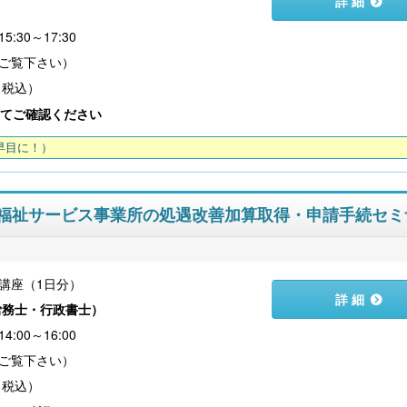
詳 細
）
:30～17:30
（税込）
こども性暴力防止法（日本版DBS）対応実務
社会保険労務士のための 労
書式集
ンプライアンス・チ
てご確認ください
早目に！）
度障害福祉サービス事業所の処遇改善加算取得・申請手続セミ
講座（1日分）
詳 細
労務士・行政書士
）
【大注目】令和６年度 介護事業所の処遇改善加
:00～16:00
【採用ゼミ】士業のための顧問
算・補助金の実務（介護人材コンサルタント
える採用支援コンサル講座
栗原知女）
（税込）