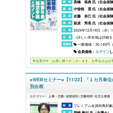
高橋 裕典 氏（
社会保
中曽根 晃 氏（
社会保
佐藤 奈己 氏（
社会保
萩原 秀長 氏（
社会保
2024年12月18日（水）13
一般価格：30,140円
会員価格：
ログイン
し
申込受付中
（お席に限りがございます。お申込みはお
※WEBセミナー※【11/22】「１カ月
別企画
カテゴリー： 人事・労務 / 就業規則 / 労働時間 / 社労士業務
プレミアム会員特典対象
岡崎 教行 氏（
弁護士
）