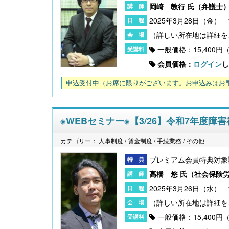
岡崎 教行 氏（
弁護士
2025年3月28日（金） 15
〔改訂版〕Excelでできる 産前産後休業・育
一般価格：15,400円
児休業《簡単》管理
会員価格：
ログイン
し
申込受付中
（お席に限りがございます。お申込みはお
※WEBセミナー※【3/26】令和7年
カテゴリー： 人事制度 / 賃金制度 / 手続業務 / その他
プレミアム会員特典対象
高橋 悠 氏（
社会保険
無料配信】技能実習廃止・新制度移行、特定技
2025年3月26日（水） 14
能２号の対象拡大･･･ 改正対応＆社労士のコンサ
ル 外国人雇用実務研究会【橋本ゼミ】第3ク
ール の見どころ
一般価格：15,400円