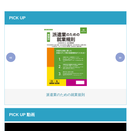
PICK UP
«
»
始
派遣業のための就業規則
PICK UP 動画