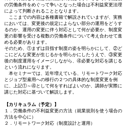
の労働条件をめぐって争いとなった場合は不利益変更法理
によって判断されることとなります。
ここまでの内容は各種書籍で解説されていますが、実務
においては、変更後の規定によらない部分の運用をどうす
るのか、運用の変更に伴う対応として何が必要か、制度変
更の影響を受ける複数の労働条件について考え合わせて進
める必要があります。
そのため、①まずは目指す制度の姿を明らかにして、②ど
こにどんな変更が生じるかを明らかにしたうえで、③変更
後の制度運用をイメージしながら、④必要な対応を講じる
という流れになります。
本セミナーでは、近年増えている、リモートワーク対応
とジョブ型雇用への移行の２つの具体的な制度変更を例
に、上記①～④として何をすればよいのか、講師が実際に
講じた対応に基づいて解説します。
【カリキュラム（予定）
】
１．労働条件の不利益変更の方法（就業規則を使う場合の
方法を中心に）
２．リモートワーク対応（制度設計と運用）