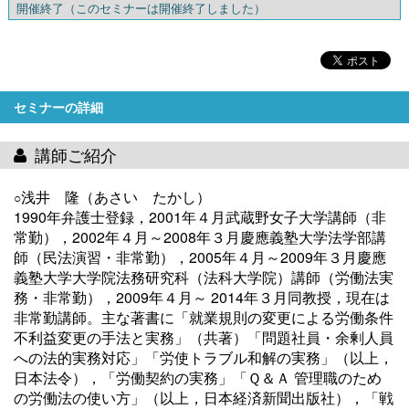
開催終了
（このセミナーは開催終了しました）
セミナーの詳細
講師ご紹介
浅井 隆（あさい たかし）
○
1990年弁護士登録，2001年４月武蔵野女子大学講師（非
常勤），2002年４月～2008年３月慶應義塾大学法学部講
師（民法演習・非常勤），2005年４月～2009年３月慶應
義塾大学大学院法務研究科（法科大学院）講師（労働法実
務・非常勤），2009年４月～ 2014年３月同教授，現在は
非常勤講師。主な著書に「就業規則の変更による労働条件
不利益変更の手法と実務」（共著）「問題社員・余剰人員
への法的実務対応」「労使トラブル和解の実務」（以上，
日本法令），「労働契約の実務」「Ｑ＆Ａ 管理職のため
の労働法の使い方」（以上，日本経済新聞出版社），「戦