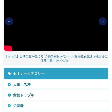
«
»
の
【大人気】岩﨑仁弥が教える 労働条件明示のルール変更徹底解説（特定社会
保険労務士 岩﨑仁弥）
セミナーカテゴリー
人事・労務
労使トラブル
労基署