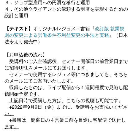
３．ジョブ型雇用への円滑な移行と運用
４．その他クライアントの依頼する制度を実現するための
設計と運用
【
テキスト
】
オリジナルレジュメ＋書籍
『
改訂版 就業規
則の変更による労働条件不利益変更の手法と実務
』（日本
法令より発売中）
【お申込後の流れ】
受講料のご入金確認後、セミナー開催日の前営業日まで
に招待URLをメールにてお送りします。
セミナーで使用するレジュメ等につきましても、
そちら
のメールにてご案内いたします。
収録したものは
、
ライブ配信から１週間程度で見逃し配
信開始予定です。
上記日時で受講した方は、こちらの視聴も可能です。
※2022年9月9日（金）までに、受講料をお支払いくださ
い。
※書籍は、開催日の４営業日前を目途に宅配便で送付し
ます。