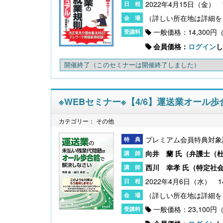
2022年4月15日（金） 1
一般価格：14,300円
会員価格：
ログイン
し
開催終了
（このセミナーは開催終了しました）
※WEBセミナー※【4/6】運送業オー
カテゴリー： その他
プレミアム会員特典対象
向井 蘭 氏（
弁護士（
西川 幸孝 氏（
特定社
2022年4月6日（水） 1
一般価格：23,100円