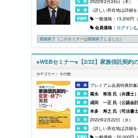
2022年2月24日（木） 1
一般価格：13,200円
会員価格：
ログイン
し
開催終了
（このセミナーは開催終了しました）
※WEBセミナー※【2/22】家族信託契
カテゴリー： その他
プレミアム会員特典対象
菊永 将浩 氏（
弁護士
成田 一正 氏（
公認会
本多 寿之 氏（
司法書
2022年2月22日（火） 1
一般価格：20,000円