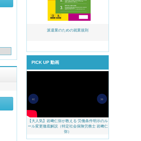
活用実務 ～事
派遣業のための就業規則
岩﨑仁弥が教え
める助成金提案
後見直し
PICK UP 動画
«
»
【大人気】岩﨑仁弥が教える 労働条件明示のル
【無料配信】人
料アップをかな
ール変更徹底解説（特定社会保険労務士 岩﨑仁
べき 越境リモー
のご案内
弥）
ェブ