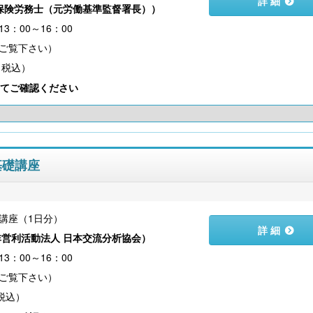
詳 細
保険労務士（元労働基準監督署長）
）
3：00～16：00
（税込）
社会保険労務士のための 労務・安全衛生コ
令和８年度 雇用関係助成金の
ンプライアンス・チェック
業内職業能力開発計画から始
てご確認ください
～
基礎講座
講座（1日分）
詳 細
非営利活動法人 日本交流分析協会
）
3：00～16：00
【大注目】令和６年度 介護事業所の処遇改善加
【採用ゼミ】士業のための顧問
算・補助金の実務（介護人材コンサルタント
える採用支援コンサル講座
栗原知女）
（税込）