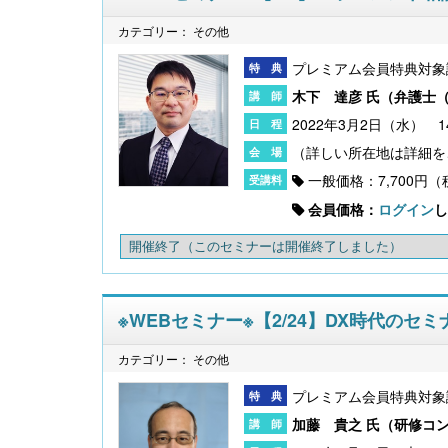
カテゴリー： その他
プレミアム会員特典対象
木下 達彦 氏（
弁護士
2022年3月2日（水） 1
一般価格：7,700円
会員価格：
ログイン
し
開催終了
（このセミナーは開催終了しました）
※WEBセミナー※【2/24】DX時代の
カテゴリー： その他
プレミアム会員特典対象
加藤 貴之 氏（
研修コ