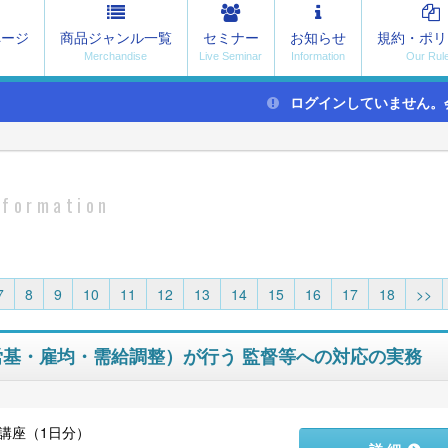
ページ
商品ジャンル一覧
セミナー
お知らせ
規約・ポリ
ログインしていません。
nformation
7
8
9
10
11
12
13
14
15
16
17
18
>>
（労基・雇均・需給調整）が行う 監督等への対応の実務
講座（1日分）