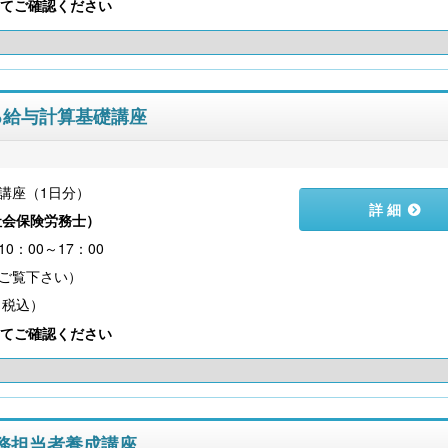
てご確認ください
する給与計算基礎講座
講座（1日分）
詳 細
社会保険労務士
）
0：00～17：00
（税込）
てご確認ください
算事務担当者養成講座