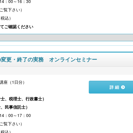
4：00～16：30
（税込）
てご確認ください
約の変更・終了の実務 オンラインセミナー
講座（1日分）
詳 細
）
計士、税理士、行政書士
）
士、民事信託士
）
4：00～17：00
（税込）