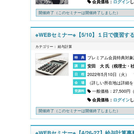
会員価格：
ログイン
し
開催終了
（このセミナーは開催終了しました）
※WEBセミナー※【5/10】１日で復習
カテゴリー： 給与計算
【大注目】令和６年度 介護事業所の処遇改善加
算・補助金の実務（介護人材コンサルタント
栗原知女）
プレミアム会員特典対象
安田 大 氏（
税理士・
2022年5月10日（火） 1
一般価格：27,500円
会員価格：
ログイン
し
開催終了
（このセミナーは開催終了しました）
※WEBセミナー※【4/26-27】給与計