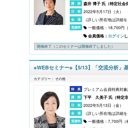
森井 博子 氏（
特定社会
2022年5月17日（火） 1
〔改訂版〕Excelでできる 産前産後休業・育
一般価格：18,700円
児休業《簡単》管理
会員価格：
ログイン
し
開催終了
（このセミナーは開催終了しました）
※WEBセミナー※【5/13】「交流分析」
カテゴリー： その他
プレミアム会員特典対象
下平 久美子 氏（
特定
2022年5月13日（金） 1
無料配信】技能実習廃止・新制度移行、特定技
能２号の対象拡大･･･ 改正対応＆社労士のコンサ
ル 外国人雇用実務研究会【橋本ゼミ】第3ク
一般価格：7,700円
ール の見どころ