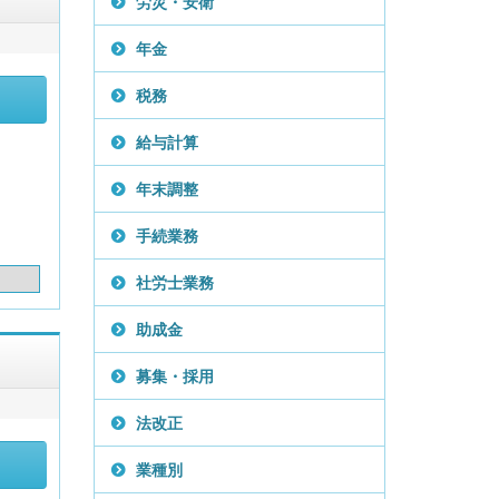
労災・安衛
年金
税務
給与計算
年末調整
手続業務
社労士業務
助成金
募集・採用
法改正
業種別