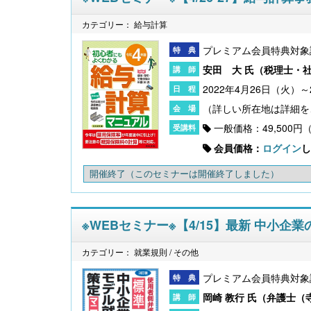
カテゴリー： 給与計算
プレミアム会員特典対象
安田 大 氏（
税理士・
2022年4月26日（火）～
一般価格：49,500円
会員価格：
ログイン
し
開催終了
（このセミナーは開催終了しました）
※WEBセミナー※【4/15】最新 中小
カテゴリー： 就業規則 / その他
プレミアム会員特典対象
岡崎 教行 氏（
弁護士（