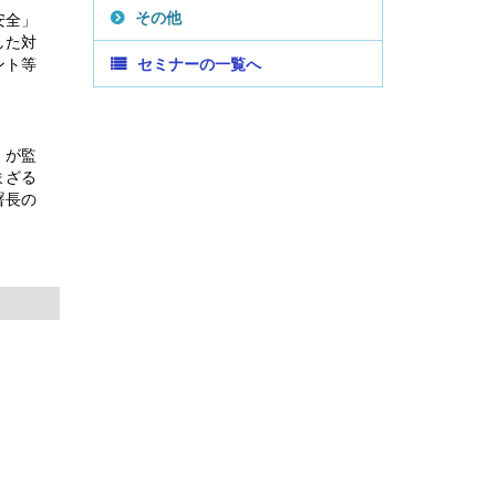
その他
安全」
した対
ント等
セミナーの一覧へ
」が監
まざる
署長の