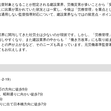
督対象となることが想定される建設業界。労働災害が多いことから「
こに比重が置かれていた状況とは一変し、今後は「労務管理」を重点と
は通用しない監督指導対応について、建設業界ならではの留意点・ポイ
界に関与してきた社労士は少ないのが現状です。しかし、「労務管理
与しやすくなり、また建設業界の中からも「『働き方改革』にも取り組
」との声が上がるなど、そのニーズも高まっています。元労働基準監督
てもお伝えします。
2-19）
町の方向に徒歩5分
、昭和通りに向かい徒歩7分
分
りに出て日本橋方向に徒歩7分