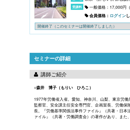
一般価格：17,000円
会員価格：
ログイン
し
開催終了
（このセミナーは開催終了しました）
〔改訂版〕Excelでできる 産前産後休業・育
児休業《簡単》管理
セミナーの詳細
講師ご紹介
○森井 博子（もりい ひろこ）
1977年労働省入省。愛知、神奈川、山梨、東京労
監察官、安全課主任安全専門官、企画室長、労働保
長。『労働基準関係法事件ファイル』（共著・日本法令
無料配信】技能実習廃止・新制度移行、特定技
能２号の対象拡大･･･ 改正対応＆社労士のコンサ
ァイル』（共著・労働調査会）の著作があり、また
ル 外国人雇用実務研究会【橋本ゼミ】第3ク
ール の見どころ