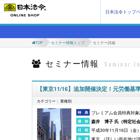
日本法令トップ
TOP
セミナー情報トップ
セミナー詳細
セミナー情報
Seminar I
【東京11/16】追加開催決定！元労働
カテゴリー： 業種別
プレミアム会員特典対象
森井 博子 氏（
特定社
平成30年11月16日（金）1
東京