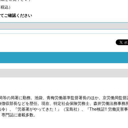
（税込）
てご確認ください
社会保険労務士のための 労務・安全衛生コ
令和８年度 雇用関係助成金の
ンプライアンス・チェック
業内職業能力開発計画から始
～
働局等の局署に勤務。池袋、青梅労働基準監督署長のほか、京労働局監督
険徴収部長などを歴任。現在、特定社会保険労務士、森井労働法務事務
）、『労基署がやってきた！』（宝島社）、『The検証!! 労働災害
【大注目】令和６年度 介護事業所の処遇改善加
【採用ゼミ】士業のための顧問
、専門誌に連載多数。
算・補助金の実務（介護人材コンサルタント
える採用支援コンサル講座
栗原知女）