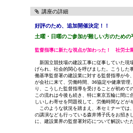
講座の詳細
好評のため、追加開催決定！！
土曜・日曜のご参加が難しい方のための
【大注目】令和６年度 介護事業所の処遇改善加
監督指導に新たな視点が加わった！ 社労士
算・補助金の実務（介護人材コンサルタント
栗原知女）
新国立競技場の建設工事に従事していた現場
げられ、社会的関心を呼びました。こうした
働基準監督署の建設業に対する監督指導が今
が会社に来て、労働時間、36協定や健康管理
り、こうした監督指導を受けることが初めて
この流れは今後も続き、特に東京五輪に間に
しいしわ寄せを問題視して、労働時間などが
このような状況を踏まえ、本セミナーでは、
の講演なども行っている森井博子氏をお招き
に、建設業界の監督署対応について解説いた