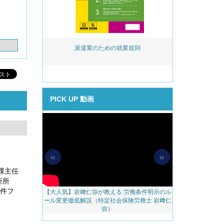
活用実務 ～事
派遣業のための就業規則
岩﨑仁弥が教え
める助成金提案
後見直し
PICK UP 動画
«
»
課主任
所所
事件フ
【大人気】岩﨑仁弥が教える 労働条件明示のル
【無料配信】人
料アップをかな
ール変更徹底解説（特定社会保険労務士 岩﨑仁
べき 越境リモー
のご案内
弥）
ェブ