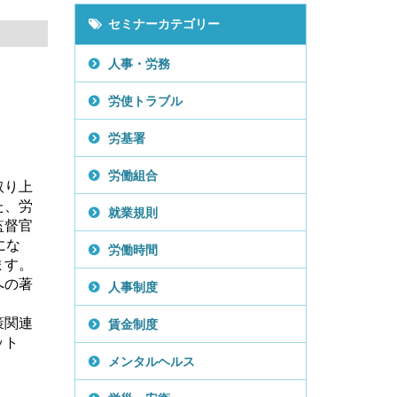
セミナーカテゴリー
人事・労務
労使トラブル
労基署
労働組合
取り上
た、労
就業規則
監督官
にな
労働時間
ます。
への著
人事制度
策関連
賃金制度
ット
メンタルヘルス