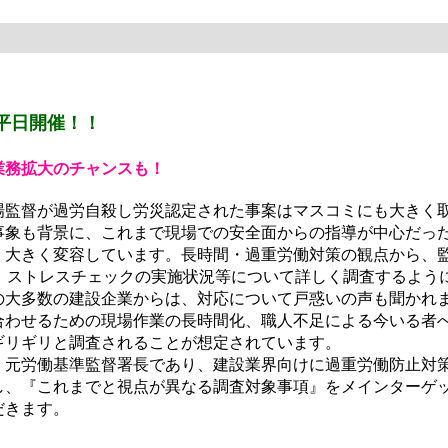
平日開催！！
業務拡大のチャンスも！
監督が過労自殺し労災認定された事案はマスコミにも大きく
事象も背景に、これまで現場での安全面からの指導が中心だっ
、大きく変容しています。長時間・過重労働対策の観点から、
、ストレスチェックの実施状況等について詳しく調査するよう
の大多数の建設企業からは、対応について戸惑いの声も聞かれ
合わせるための現場作業の長時間化、職人不足による今いる者
ギリギリと調査されることが想定されています。
元労働基準監督署長であり、建設業界向けに過重労働防止対
し、『これまでと視点が異なる調査対象事項』をメインターゲ
だきます。