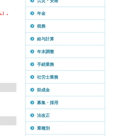
労災・安衛
ん）。
年金
税務
給与計算
年末調整
手続業務
社労士業務
助成金
募集・採用
法改正
業種別