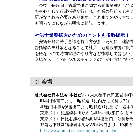
今後、長時間・過重労働に関する問題業種として監
を中心として行政指導が行われ、企業の取組みもそ
応がなされる必要があります。これまでのやり方で
も明らかにしながら明快に解説します。
社労士業務拡大のためのヒントも多数提示！
安衛分野に苦手意識を持つ方が多いために、建設業
督指導の主対象となることで社労士も建設業界に関
を得ないので時間管理のやり方など指導してほしい
立場から、このビジネスチャンスの活かし方につい
会場
株式会社日本法令 本社ビル
（東京都千代田区岩本町1-
…JR神田駅南口より、昭和通りに向かって徒歩7分
JR新日本橋駅8番出口より昭和通りに出て、岩本
東京メトロ銀座線神田駅からJR神田駅東口を抜け
東京メトロ日比谷線小伝馬町駅4番出口より徒歩6
都営地下鉄新宿線岩本町駅A5番出口より、昭和通
http://www.horei.co.jp/company/map.html