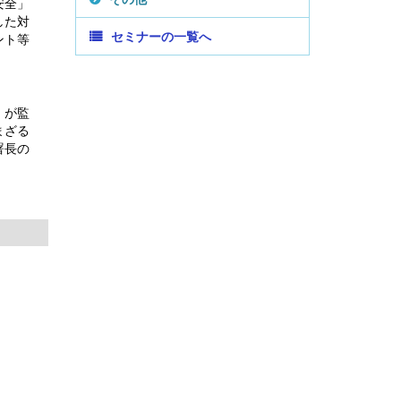
安全」
した対
セミナーの一覧へ
ント等
」が監
まざる
署長の