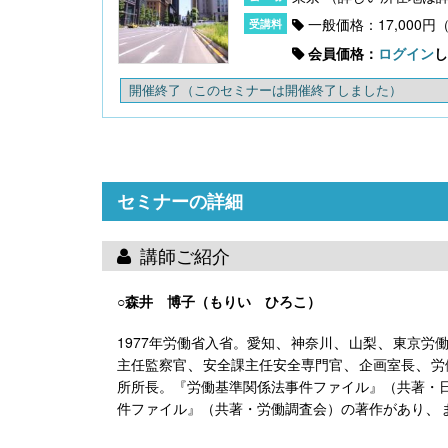
一般価格：17,000円
会員価格：
ログイン
し
開催終了
（このセミナーは開催終了しました）
〔改訂版〕Excelでできる 産前産後休業・育
児休業《簡単》管理
セミナーの詳細
講師ご紹介
○森井 博子（もりい ひろこ）
、
、
、
1977年労働省入省。愛知
神奈川
山梨
東京労
、
、
、
主任監察官
安全課主任安全専門官
企画室長
労
無料配信】技能実習廃止・新制度移行、特定技
能２号の対象拡大･･･ 改正対応＆社労士のコンサ
所所長。『労働基準関係法事件ファイル』（共著・
ル 外国人雇用実務研究会【橋本ゼミ】第3ク
、
件ファイル』（共著・労働調査会）の著作があり
ール の見どころ