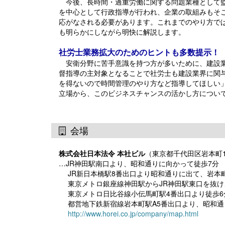
今後、長時間・過重労働に関する問題業種として監
を中心として行政指導が行われ、企業の取組みもそ
応がなされる必要があります。これまでのやり方で
も明らかにしながら明快に解説します。
社労士業務拡大のためのヒントも多数提示！
安衛分野に苦手意識を持つ方が多いために、建設業
督指導の主対象となることで社労士も建設業界に関
を得ないので時間管理のやり方など指導してほしい
立場から、このビジネスチャンスの活かし方につい
会場
株式会社日本法令 本社ビル
（東京都千代田区岩本町1-
…JR神田駅南口より、昭和通りに向かって徒歩7分
JR新日本橋駅8番出口より昭和通りに出て、岩本
東京メトロ銀座線神田駅からJR神田駅東口を抜け
東京メトロ日比谷線小伝馬町駅4番出口より徒歩6
都営地下鉄新宿線岩本町駅A5番出口より、昭和通
http://www.horei.co.jp/company/map.html