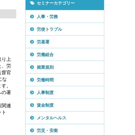
セミナーカテゴリー
人事・労務
労使トラブル
労基署
労働組合
取り上
た、労
就業規則
監督官
にな
労働時間
ます。
への著
人事制度
策関連
賃金制度
ット
メンタルヘルス
労災・安衛