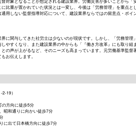
督対象となることが想定される建設業界。労働災害が多いことから「
こに比重が置かれていた状況とは一変し、今後は「労務管理」を重点と
は通用しない監督指導対応について、建設業界ならではの留意点・ポイ
界に関与してきた社労士は少ないのが現状です。しかし、「労務管理
与しやすくなり、また建設業界の中からも「『働き方改革』にも取り組
」との声が上がるなど、そのニーズも高まっています。元労働基準監督
てもお伝えします。
2-19）
町の方向に徒歩5分
、昭和通りに向かい徒歩7分
分
りに出て日本橋方向に徒歩7分