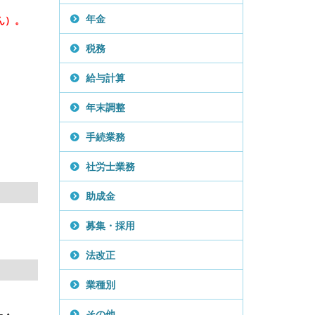
年金
ん）。
税務
給与計算
年末調整
手続業務
社労士業務
助成金
募集・採用
法改正
業種別
その他