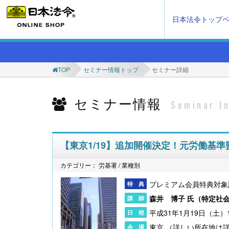
日本法令トップ
TOP
セミナー情報トップ
セミナー詳細
セミナー情報
Seminar I
【東京1/19】追加開催決定！元労働基
カテゴリー： 労基署 / 業種別
プレミアム会員特典対象
森井 博子 氏（
特定社
平成31年1月19日（土）13
東京