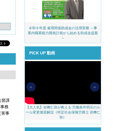
務・安全衛生コ
令和８年度 雇用関係助成金の活用実務 ～事
派遣業
ェック
業内職業能力開発計画から始める助成金提案
～
PICK UP 動画
«
»
監督課
務事務
【大人気】岩﨑仁弥が教える 労働条件明示のル
【無料配信】人
料アップをかな
ール変更徹底解説（特定社会保険労務士 岩﨑仁
べき 越境リモー
働災害事
のご案内
弥）
ェブ