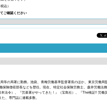
（税込）
てご確認ください
こども性暴力防止法（日本版DBS）対応実務
社会保険労務士のための 労
書式集
ンプライアンス・チ
、
、
働局等の局署に勤務。池袋
青梅労働基準監督署長のほか
東京労働局
、
、
働保険徴収部長などを歴任。現在
特定社会保険労務士
森井労働法
【大注目】令和６年度 介護事業所の処遇改善加
【採用ゼミ】士業のための顧問
、
、
算・補助金の実務（介護人材コンサルタント
日本法令）
『労基署がやってきた！』（宝島社）
『The検証!! 労
える採用支援コンサル講座
栗原知女）
、
また
専門誌に連載多数。