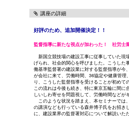
講座の詳細
好評のため、追加開催決定！！
【大注目】令和６年度 介護事業所の処遇改善加
監督指導に新たな視点が加わった！ 社労士
算・補助金の実務（介護人材コンサルタント
栗原知女）
新国立競技場の建設工事に従事していた現場
げられ、社会的関心を呼びました。こうした
働基準監督署の建設業に対する監督指導が今
が会社に来て、労働時間、36協定や健康管理
り、こうした監督指導を受けることが初めて
この流れは今後も続き、特に東京五輪に間に
しいしわ寄せを問題視して、労働時間などが
このような状況を踏まえ、本セミナーでは、
の講演なども行っている森井博子氏をお招き
に、建設業界の監督署対応について解説いた