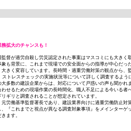
業務拡大のチャンスも！
監督が過労自殺し労災認定された事案はマスコミにも大きく
事象も背景に、これまで現場での安全面からの指導が中心だっ
、大きく変容しています。長時間・過重労働対策の観点から、
、ストレスチェックの実施状況等について詳しく調査するよう
の大多数の建設企業からは、対応について戸惑いの声も聞かれ
合わせるための現場作業の長時間化、職人不足による今いる者
ギリギリと調査されることが想定されています。
元労働基準監督署長であり、建設業界向けに過重労働防止対
し、『これまでと視点が異なる調査対象事項』をメインターゲ
だきます。