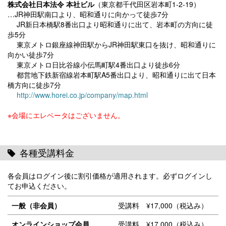
株式会社日本法令 本社ビル
（東京都千代田区岩本町1-2-19）
…JR神田駅南口より、昭和通りに向かって徒歩7分
JR新日本橋駅8番出口より昭和通りに出て、岩本町の方向に徒
歩5分
東京メトロ銀座線神田駅からJR神田駅東口を抜け、昭和通りに
向かい徒歩7分
東京メトロ日比谷線小伝馬町駅4番出口より徒歩6分
都営地下鉄新宿線岩本町駅A5番出口より、昭和通りに出て日本
橋方向に徒歩7分
http://www.horei.co.jp/company/map.html
※会場にエレベータはございません。
各種受講料金
各会員はログイン後に割引価格が適用されます。必ずログインし
てお申込ください。
一般（非会員）
受講料 ¥17,000（税込み）
オンラインショップ会員
受講料 ¥17,000（税込み）