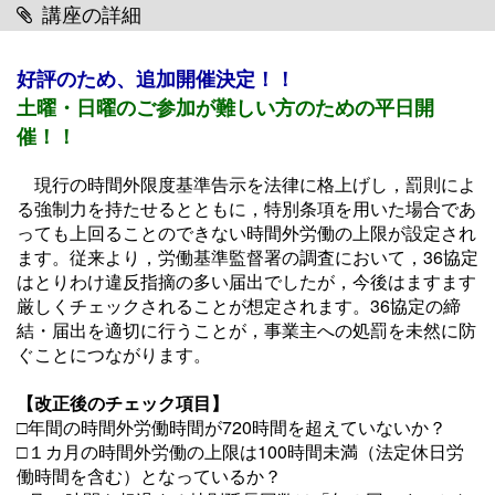
講座の詳細
好評のため、追加開催決定！！
土曜・日曜のご参加が難しい方のための平日開
催！！
現行の時間外限度基準告示を法律に格上げし，罰則によ
る強制力を持たせるとともに，特別条項を用いた場合であ
っても上回ることのできない時間外労働の上限が設定され
ます。従来より，労働基準監督署の調査において，36協定
はとりわけ違反指摘の多い届出でしたが，今後はますます
厳しくチェックされることが想定されます。36協定の締
結・届出を適切に行うことが，事業主への処罰を未然に防
ぐことにつながります。
【改正後のチェック項目】
□年間の時間外労働時間が720時間を超えていないか？
□１カ月の時間外労働の上限は100時間未満（法定休日労
働時間を含む）となっているか？