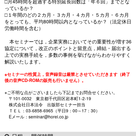
□月45時間を超過する特別延長回数は「年６回」までとな
っているか？
□１年間のどの２カ月・３カ月・４カ月・５カ月・６カ月
をとっても、平均80時間以内となっているか？（法定休日
労働時間を含む）
本セミナーでは，企業実務においてその重要性が増す36
協定について，改正のポイントと留意点，締結・届出する
上での実務手続を，多数の事例を
挙げ
ながらわかりやすく
解説いたします。
※セミナーの性質上，音声録音は厳禁とさせていただきます（終了
後の音声CD-ROMの販売も行いません）。
※ご不明な点がございましたら下記までお問合せください。
〒101-0032 東京都千代田区岩本町1-2-19
株式会社日本法令 出版部セミナー担当
ＴＥＬ：03-6858-6965（平日9：00～17：30）
Eメール：seminar@horei.co.jp