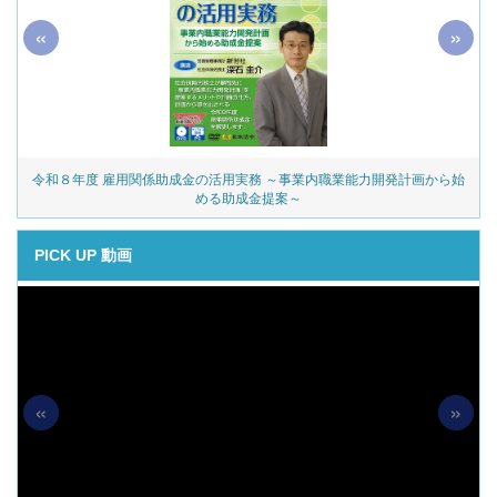
«
»
令和８年度 雇用関係助成金の活用実務 ～事業内職業能力開発計画から始
める助成金提案～
PICK UP 動画
«
»