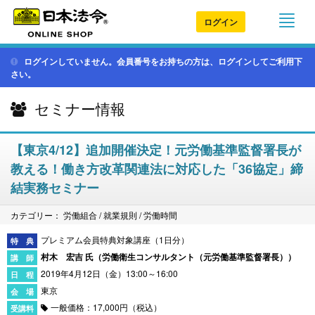
ログイン
ログインしていません。会員番号をお持ちの方は、ログインしてご利用下
さい。
セミナー情報
【東京4/12】追加開催決定！元労働基準監督署長が
教える！働き方改革関連法に対応した「36協定」締
結実務セミナー
カテゴリー： 労働組合 / 就業規則 / 労働時間
プレミアム会員特典対象講座（1日分）
村木 宏吉 氏（
労働衛生コンサルタント（元労働基準監督署長）
）
2019年4月12日（金）13:00～16:00
東京
一般価格：17,000円（税込）