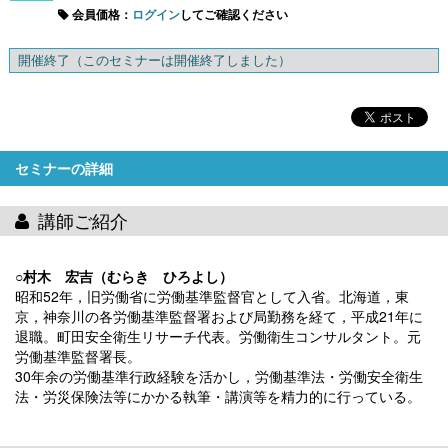
会員価格：
ログイン
してご確認ください
開催終了
（このセミナーは開催終了しました）
セミナーの詳細
講師ご紹介
○村木 宏吉（むらき ひろよし）
昭和52年，旧労働省に労働基準監督官として入省。北海道，東
京，神奈川の各労働基準監督署および局勤務を経て，平成21年に
退職。町田安全衛生リサーチ代表。労働衛生コンサルタント。元
労働基準監督署長。
30年余の労働基準行政経験を活かし，労働基準法・労働安全衛生
法・労災保険法等にかかる執筆・講演等を精力的に行っている。