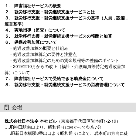
１. 障害福祉サービスの概要
２. 就労移行支援・就労継続支援サービスとは
３. 就労移行支援・就労継続支援サービスの基準（人員，設備，
運営基準）
４. 実地指導（監査）について
５. 就労移行支援・就労継続支援サービスの報酬と加算
６. 処遇改善加算について
・処遇改善加算の概要と仕組み
・処遇改善加算算定の要件と注意点
・処遇改善加算算定のための賃金規程等の整備のポイント
・2019年10月からの改正（福祉・介護職員等特定処遇改善加
算）について
７. 障害福祉サービスで受給できる助成金について
８. 就労移行支援・就労継続支援サービスの労務管理について
会場
株式会社日本法令 本社ビル
（東京都千代田区岩本町1-2-19）
…JR神田駅南口より、昭和通りに向かって徒歩7分
JR新日本橋駅8番出口より昭和通りに出て、岩本町の方向に徒