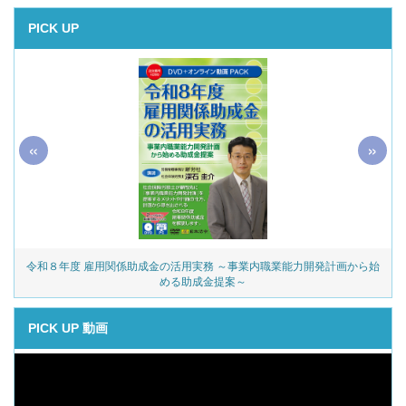
PICK UP
«
»
令和８年度 雇用関係助成金の活用実務 ～事業内職業能力開発計画から始
める助成金提案～
PICK UP 動画