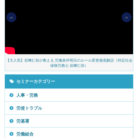
«
»
の
【大人気】岩﨑仁弥が教える 労働条件明示のルール変更徹底解説（特定社会
保険労務士 岩﨑仁弥）
セミナーカテゴリー
人事・労務
労使トラブル
労基署
労働組合