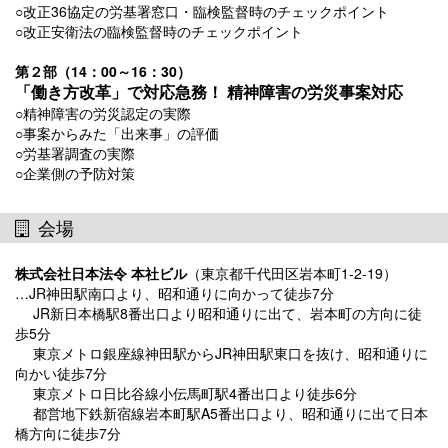
○改正36協定の労基署窓口・臨検監督時のチェックポイント
○改正安衛法の臨検監督時のチェックポイント
第２部（14：00～16：30）
「働き方改革」で対応急務！ 精神障害の労災事案対応
○精神障害の労災認定の実際
○事案からみた「出来事」の評価
○労基署調査の実際
○企業側の予防対策
会場
株式会社日本法令 本社ビル
（東京都千代田区岩本町1-2-19）
…JR神田駅南口より、昭和通りに向かって徒歩7分
JR新日本橋駅8番出口より昭和通りに出て、岩本町の方向に徒
歩5分
東京メトロ銀座線神田駅からJR神田駅東口を抜け、昭和通りに
向かい徒歩7分
東京メトロ日比谷線小伝馬町駅4番出口より徒歩6分
都営地下鉄新宿線岩本町駅A5番出口より、昭和通りに出て日本
橋方向に徒歩7分