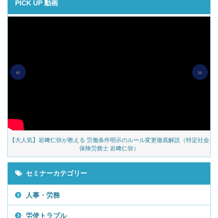
PICK UP 動画
«
»
の
【大人気】岩﨑仁弥が教える 労働条件明示のルール変更徹底解説（特定社会
保険労務士 岩﨑仁弥）
セミナーカテゴリー
人事・労務
労使トラブル