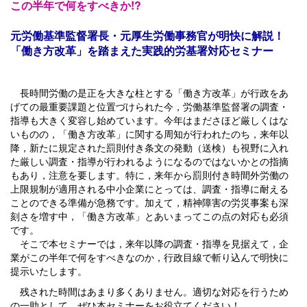
この半年で何をすべきか!?
元労働基準監督署長・元厚生労働事務官が明快に解説！
「働き方改革」を踏まえた実践的労基署対応セミナー
長時間労働の是正を大きな柱とする「働き方改革」が行政をあ
げての最重要課題と位置づけられた今，労働基準監督署の調査・
指導も大きく変容し始めています。今年はまださほど厳しくはな
いものの，「働き方改革」に関する周知が行われたのち，来年以
降，新たに規定された罰則付き条文の発動（送検）も視野に入れ
た厳しい調査・指導が行われるようになるのではないかとの指摘
もあり，注意を要します。特に，来年から罰則付き時間外労働の
上限規制が適用される中小企業にとっては、調査・指導に耐える
ことのできる準備が急務です。加えて，精神障害の労災事案も深
刻さを増す中，「働き方改革」とあいまってこの点の対応も必須
です。
そこで本セミナーでは，来年以降の調査・指導を見据えて，企
業がこの半年で何をすべきなのか，行政目線で斬り込んで明快に
提示いたします。
残された時間はあまり多くありません。適切な対応を行うため
の一助として，ぜひ本セミナーをお役立てください！