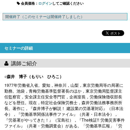
会員価格：
ログイン
してご確認ください
開催終了
（このセミナーは開催終了しました）
セミナーの詳細
講師ご紹介
○森井 博子（もりい ひろこ）
1977年労働省入省。愛知，神奈川，山梨，東京労働局等の局署に
勤務。池袋，青梅労働基準監督署長のほか，東京労働局監督課主
任監察官，安全課主任安全専門官，企画室長，労働保険徴収部長
などを歴任。現在，特定社会保険労務士，森井労働法務事務所所
長。著作に，『森井博子が解説！ 建設業の労基署対応』（日本法
令），『労働基準関係法事件ファイル』（共著・日本法令），
『労基署がやってきた！』（宝島社），『The検証!! 労働災害事件
ファイル』（共著・労働調査会）がある。「労働基準広報」「労