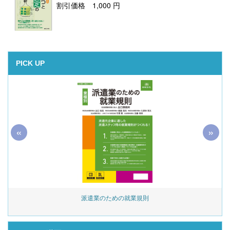
割引価格 1,000 円
PICK UP
«
»
始
派遣業のための就業規則