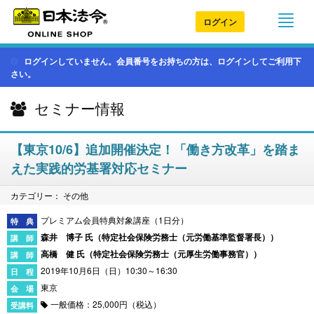
ログイン
ログインしていません。会員番号をお持ちの方は、ログインしてご利用下
さい。
セミナー情報
【東京10/6】追加開催決定！「働き方改革」を踏ま
えた実践的労基署対応セミナー
カテゴリー： その他
プレミアム会員特典対象講座（1日分）
森井 博子 氏（
特定社会保険労務士（元労働基準監督署長）
）
高橋 健 氏（
特定社会保険労務士（元厚生労働事務官）
）
2019年10月6日（日）10:30～16:30
東京
一般価格：25,000円（税込）