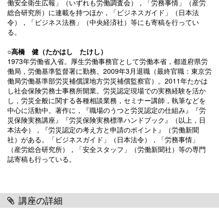
働安全衛生広報」（いずれも労働調査会），「労務事情」（産労
総合研究所）に連載を持つほか，「ビジネスガイド」（日本法
令），「ビジネス法務」（中央経済社）等にも寄稿を行ってい
る。
○高橋 健（たかはし たけし）
1973年労働省入省。厚生労働事務官として労働本省，都道府県労
働局，労働基準監督署に勤務。2009年3月退職（最終官職：東京労
働局労働基準部労災補償課地方労災補償監察官）。2011年たかは
し社会保険労務士事務所開業。労災認定現場での実務経験を活か
し，労災全般に関する各種相談業務，セミナー講師，執筆などを
中心に活動中。著作に，『職場のうつと労災認定の仕組み』『労
災保険実務講座』『労災保険実務標準ハンドブック』（以上，日
本法令），『労災認定の考え方と申請のポイント』（労働新聞
社）がある。「ビジネスガイド」（日本法令），「労務事情」
（産労総合研究所），「安全スタッフ」（労働新聞社）等の専門
誌寄稿も行っている。
講座の詳細