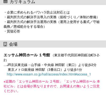
カリキュラム
・企業に求められるパワハラ防止法対応とは
・裁判所方式の解決手法導入の実務（規程づくり／体制の整備）
・裁判所方式の解決手法運用の実務（運用上使用する書式／守秘
義務／懲戒処分をする場合）
・質疑応答
会場
エッサム神田ホール １号館
（東京都千代田区神田鍛冶町3-2-
2）
…JR京浜東北線・山手線・中央線 神田駅（東口）より徒歩2分
東京メトロ銀座線 神田駅（3番出口）より徒歩1分
http://www.essam.co.jp/hall/access/index.html#access_1
※近隣の「エッサム神田ホール ２号館」「エッサム神田ホール 本
社ビル」とは会場が異なりますので、お間違えの無いようご注意
ください。