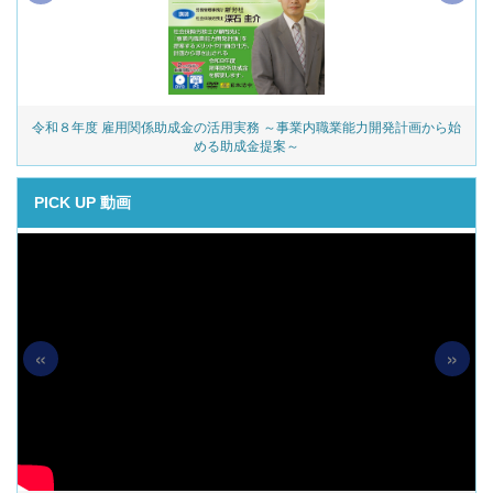
助成金の活用実務 ～事業内職業能力開発計画から始
派遣
める助成金提案～
PICK UP 動画
«
»