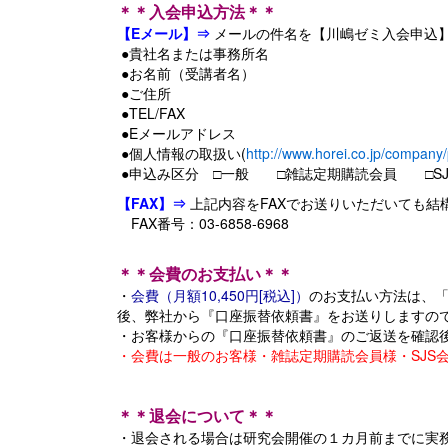
＊＊入会申込方法＊＊
【Eメール】⇒
メールの件名を【川嶋ゼミ入会申込
●貴社名または事務所名
●お名前（受講者名）
●ご住所
●TEL/FAX
●Eメールアドレス
●個人情報の取扱い(
http://www.horei.co.jp/company
●申込み区分 □一般 □雑誌定期購読会員 □SJ
【FAX】⇒
上記内容をFAXでお送りいただいても結
FAX番号：03-6858-6968
＊＊会費のお支払い＊＊
・
会費（月額10,450円[税込]）
のお支払い方法は、
後、弊社から『口座振替依頼書』をお送りしますの
・お客様からの『口座振替依頼書』のご返送を確認
・会費は一般のお客様・雑誌定期購読会員様・SJS
＊＊退会について＊＊
・退会される場合は研究会開催の１カ月前までに実