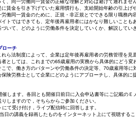
多く、同一労働同一賃金の正確な理解と対応は避けて通れませ
提に賃金を引き下げていた雇用慣行も、支給開始年齢の引上げ
一労働同一賃金のために、正規・非正規とでできる限り職務内
バイトではできても、定年後再雇用者にはかなり難しいことも
基づいて、どのように労働条件を決定していくか、解説してい
プローチ
れら法制度によって、企業は定年後再雇用者の労務管理を見
者としては、これまでの65歳雇用の実務から具体的にどう変
こで、働き方のパターンや労働条件の決定等、70歳雇用等に
会保険労務士として企業にどのようにアプローチし、具体的に
て開催します。各回とも開催日前日に入会申込書等にご記載のＥ
送りしますので，そちらからご参加ください。
ットにて受け付け，ライブ配信時に回答します。
，当日の講義を録画したものをインターネット上にて視聴するこ