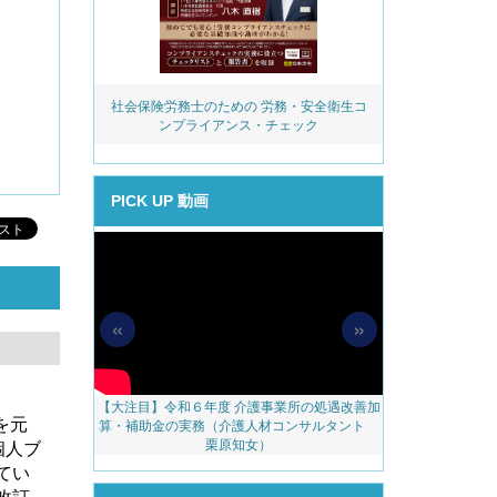
BS）対応実務
社会保険労務士のための 労務・安全衛生コ
令和８年度 雇
ンプライアンス・チェック
業内職業能力開
PICK UP 動画
«
»
度移行、特定技
【大注目】令和６年度 介護事業所の処遇改善加
【採用ゼミ】士
を元
＆社労士のコンサ
算・補助金の実務（介護人材コンサルタント
える採用支
本ゼミ】第3ク
栗原知女）
個人ブ
てい
改訂