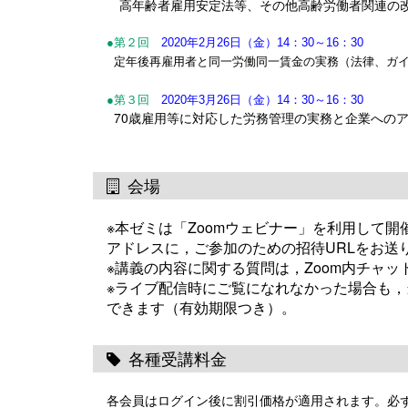
高年齢者雇用安定法等、その他高齢労働者関連の
●第２回
2020年2月26日（
金
）
14：30～16：30
定年後再雇用者と同一労働同一賃金の実務（法律、ガイ
●第３回
2020年3月26日（
金
）
14：30～16：30
70歳雇用等に対応した労務管理の実務と企業への
会場
※本ゼミは「Zoomウェビナー」を利用して
アドレスに，ご参加のための招待URLをお送
※講義の内容に関する質問は，Zoom内チャ
※ライブ配信時にご覧になれなかった場合も
できます（有効期限つき）。
各種受講料金
各会員はログイン後に割引価格が適用されます。必