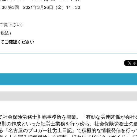
：30 第3回 2021年3月26日（金）14：30
〔改訂版〕Excelでできる 産前産後休業・育
こども性暴力防止法（日本版D
（税込）
児休業《簡単》管理
書式集
てご確認ください
無料配信】技能実習廃止・新制
にて社会保険労務士川嶋事務所を開業。「有効な労使関係が会社
能２号の対象拡大･･･ 改正対応
ル 外国人雇用実務研究会【橋
規則の作成といった社労士業務を行う傍ら、社会保険労務士の
ール の見どころ
誇る「名古屋のブロガー社労士日記」で積極的な情報発信を行っ
で「働く人を守る労働保険」を連載。ほかに『ビジネスガイド』『