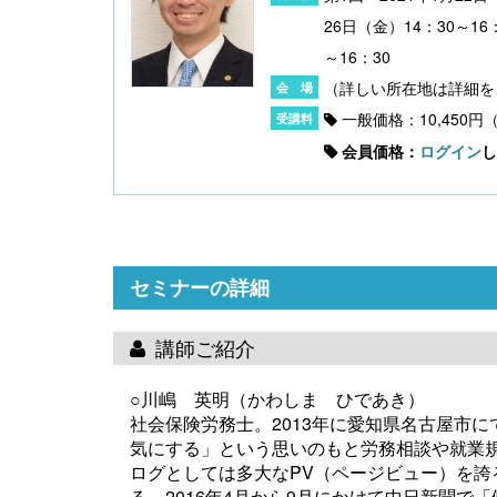
26日（金）14：30～16
～16：30
一般価格：10,450円
会員価格：
ログイン
し
セミナーの詳細
講師ご紹介
○
川嶋 英明
（かわしま ひであき）
社会保険労務士。2013年に愛知県名古屋市
気にする」という思いのもと労務相談や就業
ログとしては多大なPV（ページビュー）を
る。2016年4月から9月にかけて中日新聞