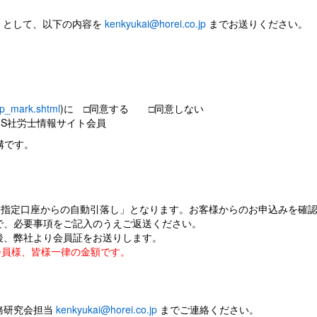
】として、以下の内容を
kenkyukai@horei.co.jp
までお送りください。
/p_mark.shtml
)に □同意する □同意しない
S社労士情報サイト会員
構です。
「指定口座からの自動引落し」となります。お客様からのお申込みを確
で、必要事項をご記入のうえご返送ください。
後、弊社より会員証をお送りします。
会員様、皆様一律の金額です。
務研究会担当
kenkyukai@horei.co.jp
までご連絡ください。