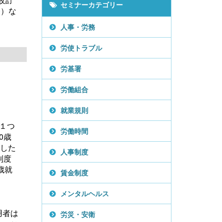
セミナーカテゴリー
令）な
人事・労務
労使トラブル
労基署
所の処遇改善加
ンサルタント
労働組合
就業規則
１つ
労働時間
0歳
越した
人事制度
制度
歳就
賃金制度
メンタルヘルス
用者は
労災・安衛