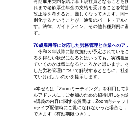
有期雇用契約を結ぶ非正規社員となることも
れまで老齢厚生年金の支給を受けることを前
改正等を考えると、難しくなってきます。同
別化するということが、通常のパート・アル
す。法律、ガイドライン、その他各種判例に
す。
70歳雇用等に対応した労務管理と企業へのア
令和３年以降に順次施行が予定されているこ
るを得ない状況になるとはいっても、実務担当
ていくのかは気になるところかと思います。そ
した労務管理について解説するとともに、社
ていけばよいのかを提示します。
※本ゼミは「Zoomミーティング」を利用し
ルアドレスに，ご参加のための招待URLをお
※講義の内容に関する質問は，Zoom内チャ
※ライブ配信時にご覧になれなかった場合も
できます（有効期限つき）。