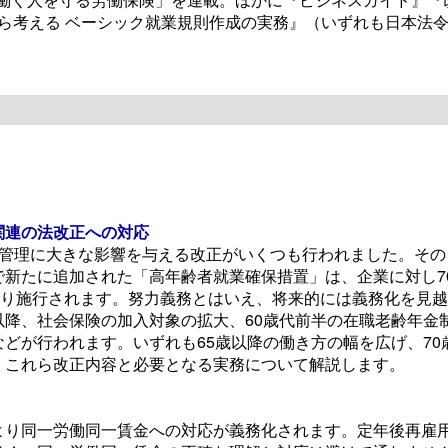
から考える ベーシック就業規則作成の実務』（いずれも日本法
【大注目】令和６年度 介護事業
算・補助金の実務（介護人材コ
栗原知女）
関連の法改正への対応
管理に大きな影響を与える改正がいくつも行われました。その
新たに追加された「高年齢者就業確保措置」は、企業に対し7
より施行されます。努力義務とはいえ、将来的には義務化を見
降、社会保険の加入対象の拡大、60歳代前半の在職老齢年金
どが行われます。いずれも65歳以降の働き方の幅を広げ、70
。これら改正内容と必要となる実務について解説します。
り同一労働同一賃金への対応が義務化されます。定年後再雇