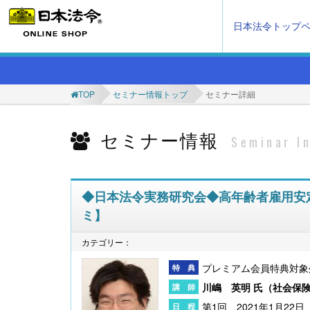
日本法令トップ
TOP
セミナー情報トップ
セミナー詳細
セミナー情報
Seminar I
◆日本法令実務研究会◆高年齢者雇用安
ミ】
カテゴリー：
プレミアム会員特典対象
川嶋 英明 氏（
社会保
第1回 2021年1月22日