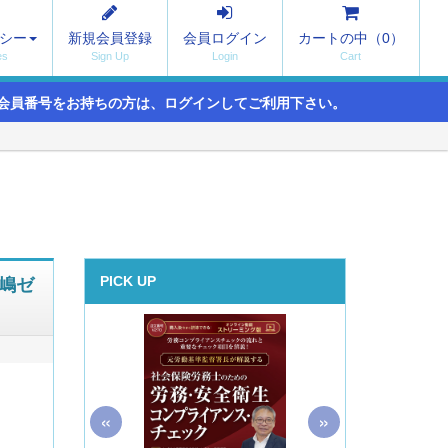
シー
新規会員登録
会員ログイン
カートの中（
0
）
会員番号をお持ちの方は、ログインしてご利用下さい。
嶋ゼ
PICK UP
«
»