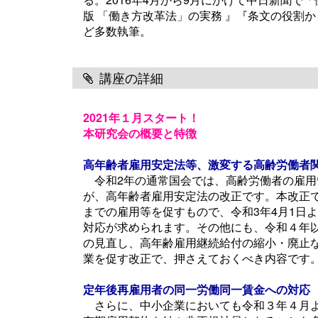
版 「働き方改革法」の実務 』『条文の役割
ど多数執筆。
講座の詳細
2021年１月スタート！
本研究会の概要と特徴
高年齢者雇用安定法等、激変する高齢労働者
令和2年の通常国会では、高齢労働者の雇用
が、高年齢者雇用安定法の改正です。本改正で
までの雇用等を促すもので、令和3年4月1日
対応が求められます。その他にも、令和４年以
の見直し、高年齢雇用継続給付の縮小・廃止な
業を促す改正で、押さえておくべき内容です
定年後再雇用者の同一労働同一賃金への対応
さらに、中小企業においても令和３年４月よ