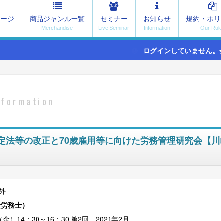
ページ
商品ジャンル一覧
セミナー
お知らせ
規約・ポリ
ログインしていません。
nformation
定法等の改正と70歳雇用等に向けた労務管理研究会【川
外
険労務士
）
（金）14：30～16：30 第2回 2021年2月