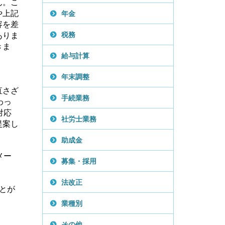
ん。こ
や上記
年金
容を差
ありま
税務
きま
給与計算
年末調整
直さざ
手続業務
わっ
対応
社労士業務
提案し
助成金
メー
募集・採用
法改正
とが
業種別
その他