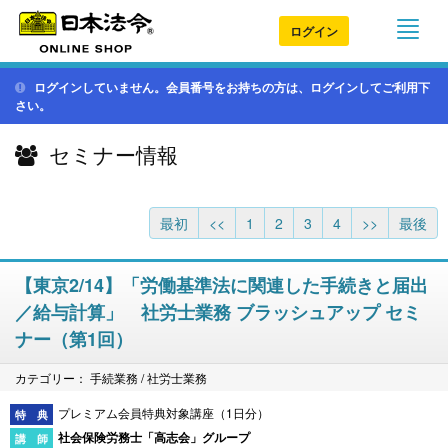
ログイン
ログインしていません。会員番号をお持ちの方は、ログインしてご利用下
さい。
セミナー情報
最初
<<
1
2
3
4
>>
最後
【東京2/14】「労働基準法に関連した手続きと届出
／給与計算」 社労士業務 ブラッシュアップ セミ
ナー（第1回）
カテゴリー： 手続業務 / 社労士業務
プレミアム会員特典対象講座（1日分）
社会保険労務士「高志会」グループ