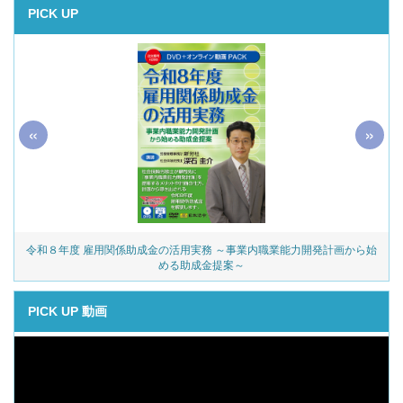
PICK UP
«
»
令和８年度 雇用関係助成金の活用実務 ～事業内職業能力開発計画から始
める助成金提案～
PICK UP 動画