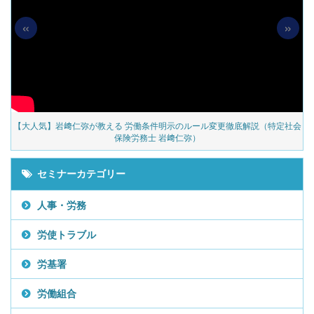
«
»
の
【大人気】岩﨑仁弥が教える 労働条件明示のルール変更徹底解説（特定社会
保険労務士 岩﨑仁弥）
セミナーカテゴリー
人事・労務
労使トラブル
労基署
労働組合