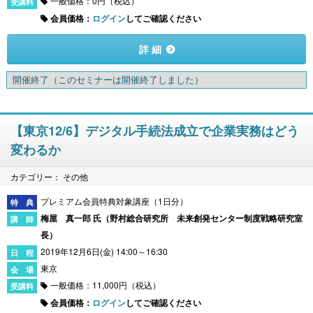
一般価格：0円（税込）
会員価格：
ログイン
してご確認ください
詳 細
開催終了
（このセミナーは開催終了しました）
【東京12/6】デジタル手続法成立で企業実務はどう
変わるか
カテゴリー： その他
プレミアム会員特典対象講座（1日分）
梅屋 真一郎 氏（
野村総合研究所 未来創発センター制度戦略研究室
長
）
2019年12月6日(金) 14:00～16:30
東京
一般価格：11,000円（税込）
会員価格：
ログイン
してご確認ください