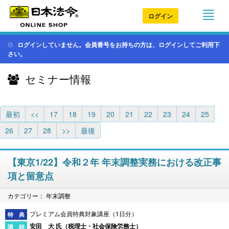
ログイン
ログインしていません。会員番号をお持ちの方は、ログインしてご利用下
さい。
セミナー情報
最初
<<
17
18
19
20
21
22
23
24
25
26
27
28
>>
最後
【東京1/22】令和２年 年末調整実務における改正事
項と留意点
カテゴリー： 年末調整
プレミアム会員特典対象講座（1日分）
安田 大 氏（
税理士・社会保険労務士
）