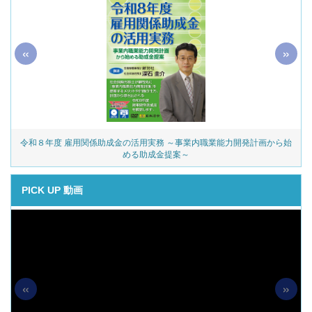
«
»
令和８年度 雇用関係助成金の活用実務 ～事業内職業能力開発計画から始
める助成金提案～
PICK UP 動画
«
»