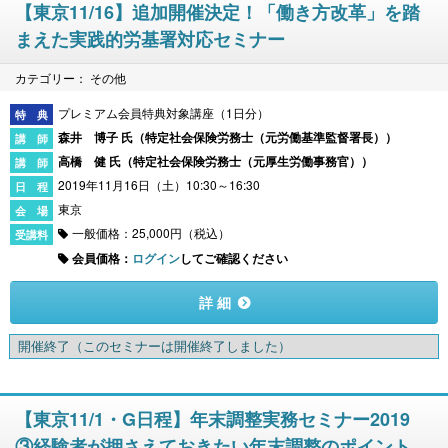
【東京11/16】追加開催決定！「働き方改革」を踏
まえた実践的労基署対応セミナー
カテゴリー： その他
プレミアム会員特典対象講座（1日分）
森井 博子 氏（
特定社会保険労務士（元労働基準監督署長）
）
高橋 健 氏（
特定社会保険労務士（元厚生労働事務官）
）
2019年11月16日（土）10:30～16:30
東京
一般価格：25,000円（税込）
会員価格：
ログイン
してご確認ください
詳 細
開催終了
（このセミナーは開催終了しました）
【東京11/1・G日程】年末調整実務セミナー2019
③経験者が押さえておきたい年末調整のポイント