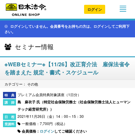
ログイン
ログインしていません。会員番号をお持ちの方は、ログインしてご利用下
さい。
セミナー情報
※WEBセミナー※【11/26】改正育介法 雇保法省令
を踏まえた 規定・書式・スケジュール
カテゴリー： その他
プレミアム会員特典対象講座（1日分）
島 麻衣子 氏（
特定社会保険労務士（社会保険労務士法人ヒューマン
テック経営研究所）
）
2021年11月26日（金）14：00～15：30
一般価格：7,700円（税込）
会員価格：
ログイン
してご確認ください