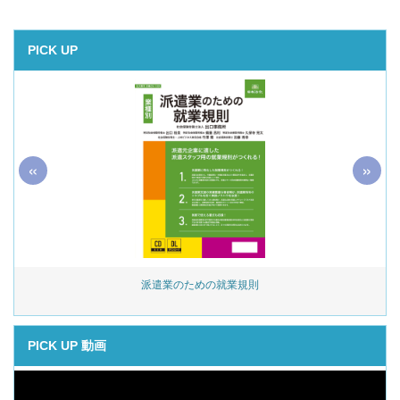
PICK UP
«
»
始
派遣業のための就業規則
PICK UP 動画