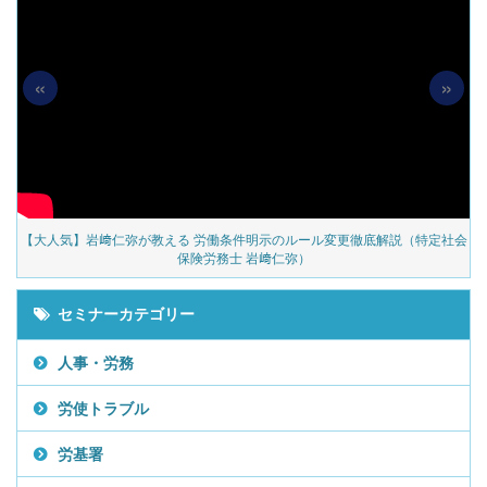
«
»
の
【大人気】岩﨑仁弥が教える 労働条件明示のルール変更徹底解説（特定社会
保険労務士 岩﨑仁弥）
セミナーカテゴリー
人事・労務
労使トラブル
労基署