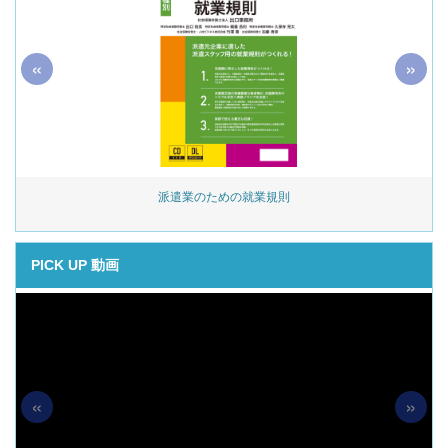
«
»
始
派遣業のための就業規則
PICK UP 動画
«
»