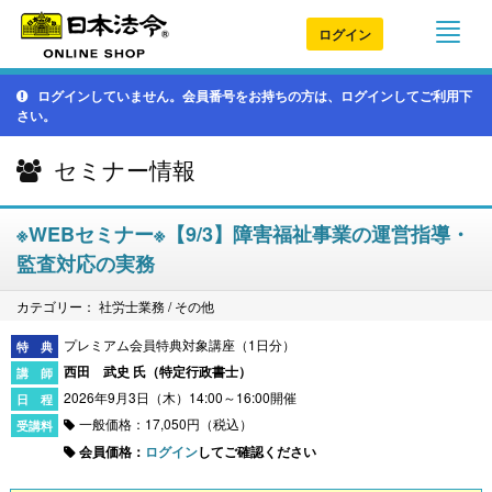
ログイン
ログインしていません。会員番号をお持ちの方は、ログインしてご利用下
さい。
セミナー情報
※WEBセミナー※【9/3】障害福祉事業の運営指導・
監査対応の実務
カテゴリー： 社労士業務 / その他
プレミアム会員特典対象講座（1日分）
西田 武史 氏（
特定行政書士
）
2026年9月3日（木）14:00～16:00開催
一般価格：17,050円（税込）
会員価格：
ログイン
してご確認ください