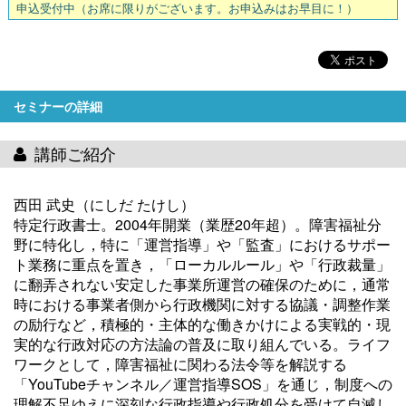
申込受付中
（お席に限りがございます。お申込みはお早目に！）
セミナーの詳細
講師ご紹介
西田 武史（にしだ たけし）
特定行政書士。2004年開業（業歴20年超）。障害福祉分
野に特化し，特に「運営指導」や「監査」におけるサポー
ト業務に重点を置き，「ローカルルール」や「行政裁量」
に翻弄されない安定した事業所運営の確保のために，通常
時における事業者側から行政機関に対する協議・調整作業
の励行など，積極的・主体的な働きかけによる実戦的・現
実的な行政対応の方法論の普及に取り組んでいる。ライフ
ワークとして，障害福祉に関わる法令等を解説する
「YouTubeチャンネル／運営指導SOS」を通じ，制度への
理解不足ゆえに深刻な行政指導や行政処分を受けて自滅し