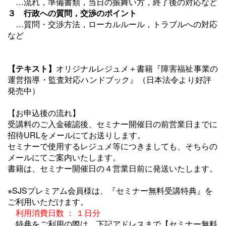
…流れ，準備書類，当日の振舞い方，終了後の対応など
３ 行政への質問，交渉のポイント
…質問・交渉方法，ローカルルール，トラブルへの対応
など
【テキスト】
オリジナルレジュメ＋書籍『
障害福祉事業の
運営指導・監査対応ハンドブック
』
（日本法令より好評
発売中）
【お申込後の流れ】
受講料のご入金確認後、セミナー開催日の前営業日までに
招待URLをメールにてお送りします。
セミナーで使用するレジュメ等につきましても、そちらの
メールにてご案内いたします。
書籍は、セミナー開催日の４営業日前に発送いたします。
※SJSプレミアム会員様は、『セミナー無料受講特典』を
ご利用いただけます。
利用消費日数 ： １日分
特典をご利用の際は、下記アドレスまで【セミナー無料