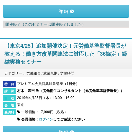
詳 細
開催終了
（このセミナーは開催終了しました）
【東京4/25】追加開催決定！元労働基準監督署長が
教える！働き方改革関連法に対応した「36協定」締
結実務セミナー
カテゴリー： 労働組合 / 就業規則 / 労働時間
プレミアム会員特典対象講座（1日分）
村木 宏吉 氏（
労働衛生コンサルタント（元労働基準監督署長）
）
2019年4月25日（木）13:00～16:00
東京
一般価格：17,000円（税込）
会員価格：
ログイン
してご確認ください