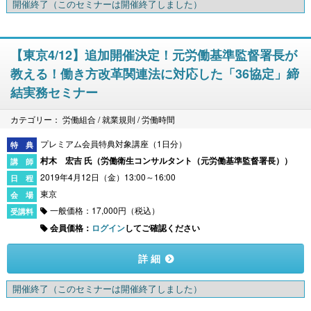
開催終了
（このセミナーは開催終了しました）
【東京4/12】追加開催決定！元労働基準監督署長が
教える！働き方改革関連法に対応した「36協定」締
結実務セミナー
カテゴリー： 労働組合 / 就業規則 / 労働時間
プレミアム会員特典対象講座（1日分）
村木 宏吉 氏（
労働衛生コンサルタント（元労働基準監督署長）
）
2019年4月12日（金）13:00～16:00
東京
一般価格：17,000円（税込）
会員価格：
ログイン
してご確認ください
詳 細
開催終了
（このセミナーは開催終了しました）