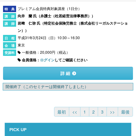
プレミアム会員特典対象講座（1日分）
向井 蘭 氏（
弁護士（杜若経営法律事務所）
）
岩﨑 仁弥 氏（
特定社会保険労務士（株式会社リーガルステーショ
ン）
）
平成31年3月24日（日）10:30～16:30
東京
一般価格：20,000円（税込）
会員価格：
ログイン
してご確認ください
詳 細
開催終了
（このセミナーは開催終了しました）
最初
<<
1
2
3
>>
最後
PICK UP