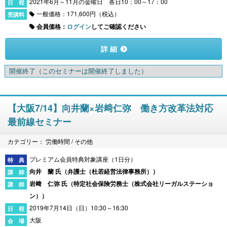
2021年6月～11月の金曜日 各日10：00～17：00
一般価格：171,600円（税込）
会員価格：
ログイン
してご確認ください
詳 細
開催終了
（このセミナーは開催終了しました）
【大阪7/14】向井蘭×岩﨑仁弥 働き方改革法対応
最前線セミナー
カテゴリー： 労働時間 / その他
プレミアム会員特典対象講座（1日分）
向井 蘭 氏（
弁護士（杜若経営法律事務所）
）
岩﨑 仁弥 氏（
特定社会保険労務士（株式会社リーガルステーショ
ン）
）
2019年7月14日（日）10:30～16:30
大阪