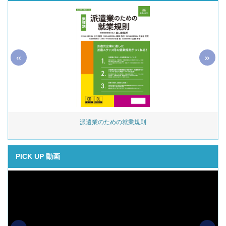
«
»
始
派遣業のための就業規則
PICK UP 動画