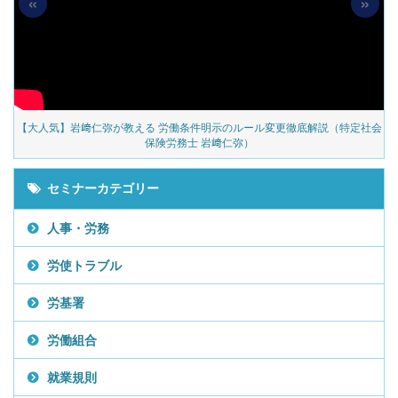
«
»
の
【大人気】岩﨑仁弥が教える 労働条件明示のルール変更徹底解説（特定社会
保険労務士 岩﨑仁弥）
セミナーカテゴリー
人事・労務
労使トラブル
労基署
労働組合
就業規則