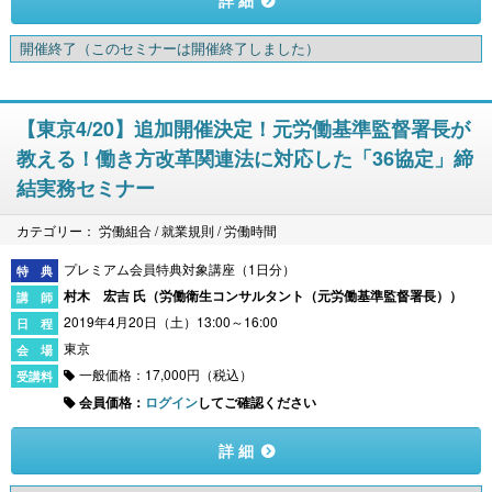
詳 細
開催終了
（このセミナーは開催終了しました）
【東京4/20】追加開催決定！元労働基準監督署長が
教える！働き方改革関連法に対応した「36協定」締
結実務セミナー
カテゴリー： 労働組合 / 就業規則 / 労働時間
プレミアム会員特典対象講座（1日分）
村木 宏吉 氏（
労働衛生コンサルタント（元労働基準監督署長）
）
2019年4月20日（土）13:00～16:00
東京
一般価格：17,000円（税込）
会員価格：
ログイン
してご確認ください
詳 細