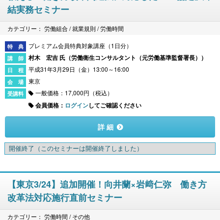
結実務セミナー
カテゴリー： 労働組合 / 就業規則 / 労働時間
プレミアム会員特典対象講座（1日分）
村木 宏吉 氏（
労働衛生コンサルタント（元労働基準監督署長）
）
平成31年3月29日（金）13:00～16:00
東京
一般価格：17,000円（税込）
会員価格：
ログイン
してご確認ください
詳 細
開催終了
（このセミナーは開催終了しました）
【東京3/24】追加開催！向井蘭×岩﨑仁弥 働き方
改革法対応施行直前セミナー
カテゴリー： 労働時間 / その他