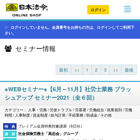
ログイン
ログインしていません。会員番号をお持ちの方は、ログインしてご利用下
さい。
セミナー情報
最初
<<
1
2
3
>>
最後
※WEBセミナー※【6月～11月】社労士業務 ブラッ
シュアップ セミナー2021（全６回）
カテゴリー： 人事・労務 / 労使トラブル / 労基署 / 労働組合 / 就業規則 / 労働
時間 / 人事制度 / 賃金制度 / 給与計算 / 手続業務 / 助成金 / その他
プレミアム会員特典対象講座（6日分）
社会保険労務士「高志会」グループ