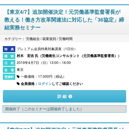
【東京4/7】追加開催決定！元労働基準監督署長が
教える！働き方改革関連法に対応した「36協定」締
結実務セミナー
カテゴリー： 労働組合 / 就業規則 / 労働時間
プレミアム会員特典対象講座（1日分）
村木 宏吉 氏（
労働衛生コンサルタント（元労働基準監督署長）
）
2019年4月7日（日）13:00～16:00
東京
一般価格：17,000円（税込）
会員価格：
ログイン
してご確認ください
詳 細
開催終了
（このセミナーは開催終了しました）