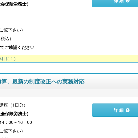
詳 細
社会保険労務士
）
）
こども性暴力防止法（日本版DBS）対応実務
社会保険労務士のための 労
書式集
ンプライアンス・チ
（税込）
てご確認ください
早目に！）
加算、最新の制度改正への実務対応
講座（1日分）
詳 細
【大注目】令和６年度 介護事業所の処遇改善加
社会保険労務士
）
【採用ゼミ】士業のための顧問
算・補助金の実務（介護人材コンサルタント
える採用支援コンサル講座
4：00～16：00
栗原知女）