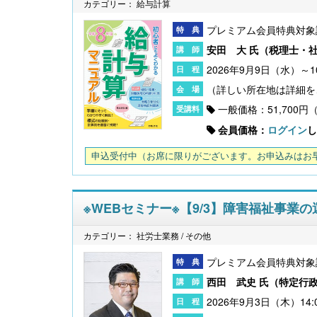
カテゴリー： 給与計算
プレミアム会員特典対象
安田 大 氏（
税理士・
2026年9月9日（水）～1
一般価格：51,700円
会員価格：
ログイン
し
申込受付中
（お席に限りがございます。お申込みはお
※WEBセミナー※【9/3】障害福祉事業
カテゴリー： 社労士業務 / その他
プレミアム会員特典対象
西田 武史 氏（
特定行
2026年9月3日（木）14: