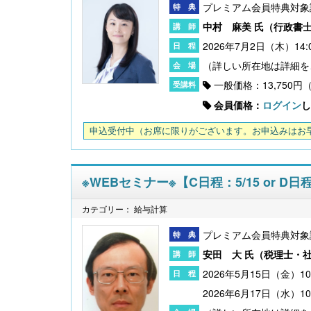
プレミアム会員特典対象
中村 麻美 氏（
行政書
2026年7月2日（木）14:
一般価格：13,750円
会員価格：
ログイン
し
申込受付中
（お席に限りがございます。お申込みはお
※WEBセミナー※【C日程：5/15 or 
カテゴリー： 給与計算
プレミアム会員特典対象
安田 大 氏（
税理士・
2026年5月15
2026年6月17日（水）1