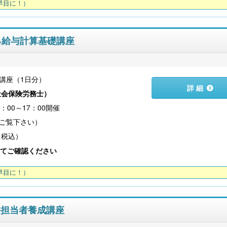
早目に！）
する給与計算基礎講座
講座（1日分）
詳 細
社会保険労務士
）
0：00～17：00開催
（税込）
てご確認ください
早目に！）
事務担当者養成講座