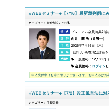
※WEBセミナー※【7/16】最新裁判例
カテゴリー： 賃金制度 / その他
プレミアム会員特典対象
向井 蘭 氏（
弁護士
）
2026年7月16日（木） 16
一般価格：12,100円
会員価格：
ログイン
し
申込受付中
（お席に限りがございます。お申込みはお
※WEBセミナー※【7/2】改正風営法に
カテゴリー： 手続業務