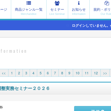
ページ
商品ジャンル一覧
セミナー
お知らせ
規約・ポリ
ログインしていません。
nformation
<<
1
2
3
4
5
6
7
8
9
10
11
12
>>
調整実務セミナー２０２６
外