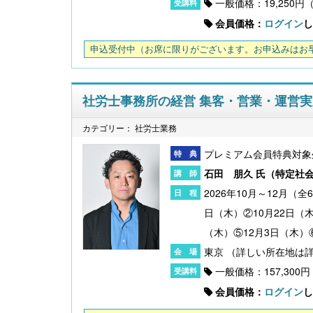
一般価格：19,250円
会員価格：
ログイン
し
申込受付中
（お席に限りがございます。お申込みはお
【大注目】令和６年度 介護事業所の処遇改善加
社労士事務所の経営 集客・営業・運営実
算・補助金の実務（介護人材コンサルタント
栗原知女）
カテゴリー： 社労士業務
プレミアム会員特典対象
石田 朋久 氏（
特定社
2026年10月～12月（全
日（木）②10月22日（木
（木）⑤12月3日（木）⑥
東京
一般価格：157,300
会員価格：
ログイン
し