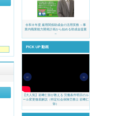
務・安全衛生コ
令和８年度 雇用関係助成金の活用実務 ～事
派遣業
ェック
業内職業能力開発計画から始める助成金提案
～
PICK UP 動画
«
»
【大人気】岩﨑仁弥が教える 労働条件明示のル
【無料配信】人
料アップをかな
ール変更徹底解説（特定社会保険労務士 岩﨑仁
べき 越境リモー
のご案内
弥）
ェブ