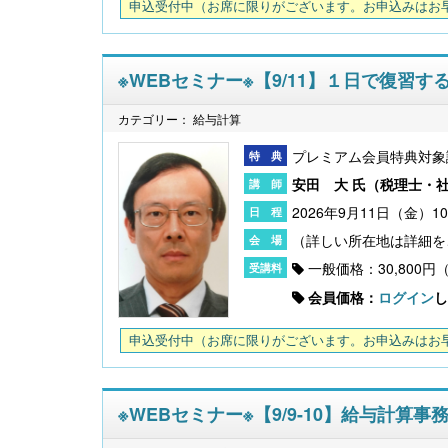
申込受付中
（お席に限りがございます。お申込みはお
※WEBセミナー※【9/11】１日で復習
カテゴリー： 給与計算
プレミアム会員特典対象
安田 大 氏（
税理士・
2026年9月11日（金）1
一般価格：30,800円
会員価格：
ログイン
し
申込受付中
（お席に限りがございます。お申込みはお
※WEBセミナー※【9/9-10】給与計算