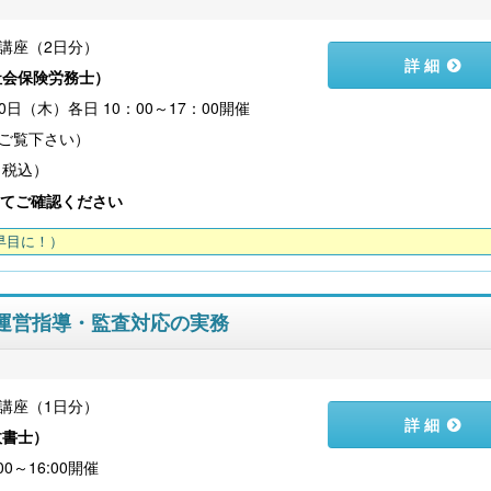
講座（2日分）
詳 細
社会保険労務士
）
0日（木）各日 10：00～17：00開催
（税込）
てご確認ください
早目に！）
の運営指導・監査対応の実務
講座（1日分）
詳 細
政書士
）
00～16:00開催