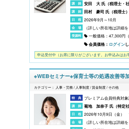
安田 大 氏（
税理士・
田村 豪司 氏（
税理士
2026年9月～10月
〔改訂版〕Excelでできる 産前産後休業・育
児休業《簡単》管理
一般価格：47,300円
会員価格：
ログイン
し
申込受付中
（お席に限りがございます。お申込みはお
※WEBセミナー※保育士等の処遇改善等
カテゴリー： 人事・労務 / 人事制度 / 賃金制度 / その他
プレミアム会員特典対象
無料配信】技能実習廃止・新制度移行、特定技
菊地 加奈子 氏（
特定
能２号の対象拡大･･･ 改正対応＆社労士のコンサ
2026年10月9日（金） 1
ル 外国人雇用実務研究会【橋本ゼミ】第3ク
ール の見どころ