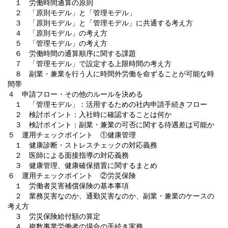
１ 労働時間通算の原則
２ 「原則モデル」と「管理モデル」
３ 「原則モデル」と「管理モデル」に共通する考え方
４ 「原則モデル」の考え方
５ 「管理モデル」の考え方
６ 労働時間の通算順序に関する課題
７ 「管理モデル」で設定する上限時間の考え方
８ 副業・兼業を行う人に時間外労働を命ずることが可能な時
間帯
４ 申請フロー・その他のルールを決める
１ 「管理モデル」：活用するための社内申請手続きフロー
２ 検討ポイント：入社時に確認することは何か
３ 検討ポイント：副業・兼業の可否に関する待遇差は可能か
５ 運用チェックポイント ①健康管理
１ 健康診断・ストレスチェックの対応義務
２ 医師による面接指導の対応義務
３ 健康管理、健康確保措置に関するまとめ
６ 運用チェックポイント ②労災保険
１ 労働者災害補償保険の基本事項
２ 業務災害なのか、通勤災害なのか、副業・兼業のケースの
考え方
３ 労災保険給付額の算定
４ 複数事業労働者の場合の手続き実務