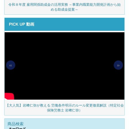
令和８年度 雇用関係助成金の活用実務 ～事業内職業能力開発計画から始
める助成金提案～
PICK UP 動画
«
»
の
【大人気】岩﨑仁弥が教える 労働条件明示のルール変更徹底解説（特定社会
保険労務士 岩﨑仁弥）
商品検索
キーワード