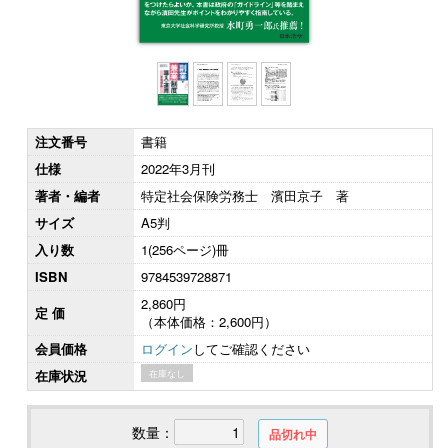
注文番号
書籍
仕様
2022年3月刊
著者・編者
特定社会保険労務士 濱田京子 著
サイズ
A5判
入り数
1(256ページ)冊
ISBN
9784539728871
2,860円
定 価
（本体価格：2,600円）
会員価格
ログイン
してご確認ください
在庫状況
在庫なし
数量：
品切れ中