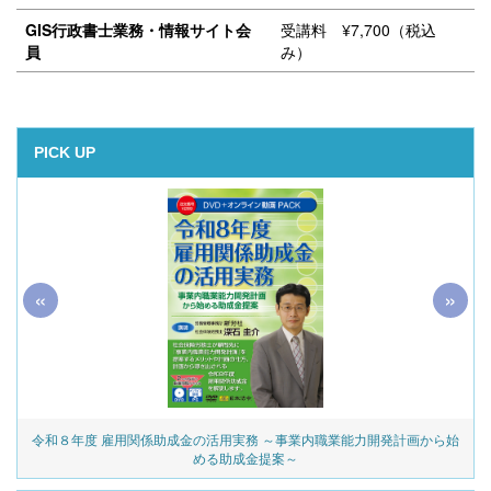
GIS行政書士業務・情報サイト会
受講料 ¥7,700（税込
員
み）
PICK UP
«
»
令和８年度 雇用関係助成金の活用実務 ～事業内職業能力開発計画から始
める助成金提案～