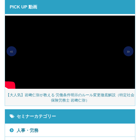
PICK UP 動画
«
»
の
【大人気】岩﨑仁弥が教える 労働条件明示のルール変更徹底解説（特定社会
保険労務士 岩﨑仁弥）
セミナーカテゴリー
人事・労務