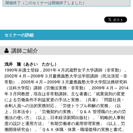
開催終了
（このセミナーは開催終了しました）
セミナーの詳細
講師ご紹介
浅井 隆（あさい たかし）
1990年弁護士登録，2001年４月武蔵野女子大学講師（非常勤），
2002年４月～2008年３月慶應義塾大学法学部講師（民法演習・非
常勤），2005年４月～2009年３月慶應義塾大学大学院法務研究科
（法科大学院）講師（労働法実務・非常勤），2009年４月～ 2014
年３月同教授，現在は非常勤講師。主な著書に「就業規則の変更
による労働条件不利益変更の手法と実務」（共著）「問題社員・
余剰人員への法的実務対応」「労使トラブル和解の実務」（以
上，日本法令），「労働契約の実務」「Ｑ＆Ａ 管理職のための労
働法の使い方」（以上，日本経済新聞出版社），「戦略的人事制
度の設計と運用方法」「有期労働者の雇用管理実務」（以上，労
働開発研究会），「Ｑ＆Ａ 休職・休業・職場復帰の実務と書式」