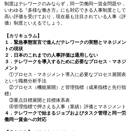
制度はテレワークのみならず，同一労働同一賃金問題や，
いわゆる『多様な働き方』にも対応できる人事制度として
高い評価を受けており，現在最も注目されている人事（評
価）制度といえるでしょう。
【カリキュラム
】
１．緊急事態宣言で進んだテレワークの実態とマネジメン
トの現状
２．日本のこれまでの人事評価は通用しない
３．テレワークを導入するために必要なプロセス・マネジ
メント
①プロセス・マネジメント導入に必要なプロセス展開表
という職務分析手法
②プロセス（機能展開）と管理指標（成果指標と先行指
標）
③重点目標展開と目標体系表
④管理指標で押さえる人事（業績）評価とマネジメント
４．テレワークで始まるジョブおよびタスク管理と同一労
働同一賃金への対応