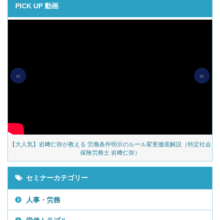
PICK UP 動画
«
»
の
【大人気】岩﨑仁弥が教える 労働条件明示のルール変更徹底解説（特定社会
保険労務士 岩﨑仁弥）
セミナーカテゴリー
人事・労務