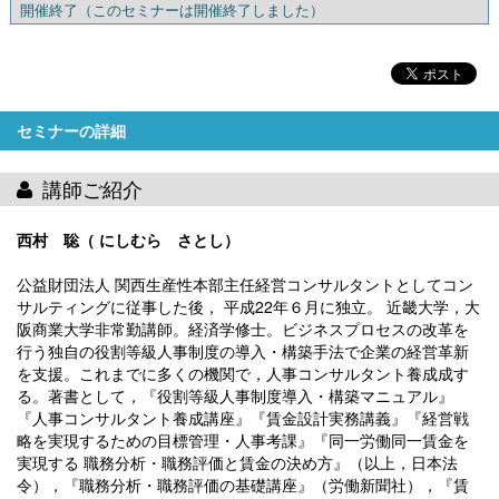
開催終了
（このセミナーは開催終了しました）
セミナーの詳細
講師ご紹介
西村 聡（ にしむら さとし）
公益財団法人 関西生産性本部主任経営コンサルタントとしてコン
サルティングに従事した後， 平成22年６月に独立。 近畿大学，大
阪商業大学非常勤講師。経済学修士。ビジネスプロセスの改革を
行う独自の役割等級人事制度の導入・構築手法で企業の経営革新
を支援。これまでに多くの機関で，人事コンサルタント養成成す
る。著書として，『役割等級人事制度導入・構築マニュアル』
『人事コンサルタント養成講座』『賃金設計実務講義』『経営戦
略を実現するための目標管理・人事考課』『同一労働同一賃金を
実現する 職務分析・職務評価と賃金の決め方』（以上，日本法
令），『職務分析・職務評価の基礎講座』（労働新聞社），『賃