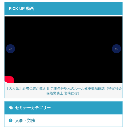
PICK UP 動画
«
»
の
【大人気】岩﨑仁弥が教える 労働条件明示のルール変更徹底解説（特定社会
保険労務士 岩﨑仁弥）
セミナーカテゴリー
人事・労務