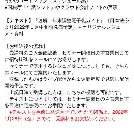
うかのロードマップ（スケジュール感）
●国税庁「年調ソフト」やクラウド会計ソフトの実演
【
テキスト
】
『速解！年末調整電子化ガイド
』（日本法令
より2022年１月中旬頃発売予定）＋オリジナルレジュ
メ・資料
【お申込後の流れ】
受講料のご入金確認後、セミナー開催日の前営業日まで
に招待URLをメールにてお送りします。
セミナーで使用するレジュメ等につきましても、そちら
のメールにてご案内いたします。
収録したものはライブ配信から１週間程度で見逃し配信
開始予定です。
上記日時で受講した方は、こちらの視聴も可能です。
テキストにつきましては、セミナー開催日の４営業日前
を目途に宅急便にてお手配いたします。
※テキストを事前に発送させていただく関係上、2022年
1月28日（金）までに、受講料をお支払いください。