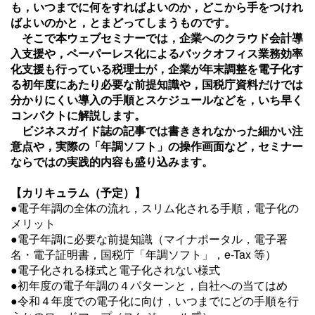
も，いつまでに何をすればよいのか，どこから手をつけれ
ばよいのかと，とまどってしまうものです。
そこで本ウェブセミナーでは，企業へのクラウド会計導
入支援や，ペーパーレス化によるバックオフィス業務効率
化支援も行っている税理士が，企業が年末調整を電子化す
る初年度にあたり必要な前提知識や，国税庁資料だけでは
分かりにくい導入の手順とスケジュールなどを，いち早く
コンパクトに解説します。
ビジネスガイド誌の記事では書ききれなかった細かい注
意点や，実際の「年調ソフト」の操作画面など，セミナー
ならではの実践的内容も盛り込みます。
【カリキュラム（予定）
】
●
電子年調の全体の流れ，スリム化される手順，電子化の
メリット
●電子年調に必要な前提知識（マイナポータル，電子署
名・電子証明書，国税庁「年調ソフト」，e-Tax 等）
●電子化される様式と電子化されない様式
●初年度の電子年調の４パターンと，自社への当てはめ
●令和４年度での電子化に向け，いつまでにどの手順を行