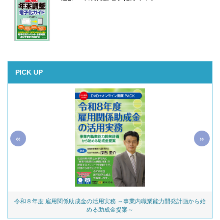
PICK UP
«
»
令和８年度 雇用関係助成金の活用実務 ～事業内職業能力開発計画から始
める助成金提案～