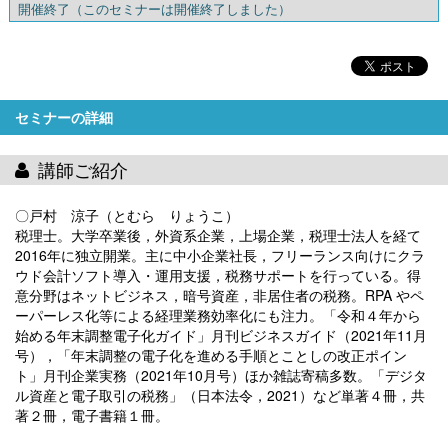
開催終了
（このセミナーは開催終了しました）
セミナーの詳細
講師ご紹介
〇戸村 涼子（とむら りょうこ）
税理士。大学卒業後，外資系企業，上場企業，税理士法人を経て
2016年に独立開業。主に中小企業社長，フリーランス向けにクラ
ウド会計ソフト導入・運用支援，税務サポートを行っている。得
意分野はネットビジネス，暗号資産，非居住者の税務。RPA やペ
ーパーレス化等による経理業務効率化にも注力。「令和４年から
始める年末調整電子化ガイド」月刊ビジネスガイド（2021年11月
号），「年末調整の電子化を進める手順とことしの改正ポイン
ト」月刊企業実務（2021年10月号）ほか雑誌寄稿多数。「デジタ
ル資産と電子取引の税務」（日本法令，2021）など単著４冊，共
著２冊，電子書籍１冊。