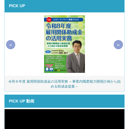
PICK UP
«
»
令和８年度 雇用関係助成金の活用実務 ～事業内職業能力開発計画から始
める助成金提案～
PICK UP 動画