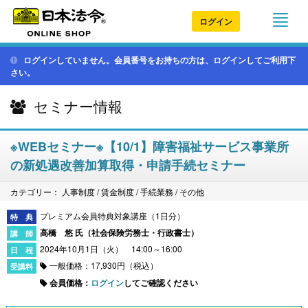
ログイン
ログインしていません。会員番号をお持ちの方は、ログインしてご利用下
さい。
セミナー情報
※WEBセミナー※【10/1】障害福祉サービス事業所
の新処遇改善加算取得・申請手続セミナー
カテゴリー： 人事制度 / 賃金制度 / 手続業務 / その他
プレミアム会員特典対象講座（1日分）
高橋 悠 氏（
社会保険労務士・行政書士
）
2024年10月1日（火） 14:00～16:00
一般価格：17,930円（税込）
会員価格：
ログイン
してご確認ください