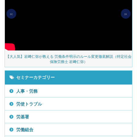
«
»
の
【大人気】岩﨑仁弥が教える 労働条件明示のルール変更徹底解説（特定社会
保険労務士 岩﨑仁弥）
セミナーカテゴリー
人事・労務
労使トラブル
労基署
労働組合