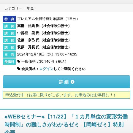
カテゴリー： 年金
プレミアム会員特典対象講座（1日分）
高橋 裕典 氏（
社会保険労務士
）
中曽根 晃 氏（
社会保険労務士
）
佐藤 奈己 氏（
社会保険労務士
）
萩原 秀長 氏（
社会保険労務士
）
2024年12月18日（水）13:00～16:35
一般価格：30,140円（税込）
会員価格：
ログイン
してご確認ください
詳 細
申込受付中
（お席に限りがございます。お申込みはお早目に！）
※WEBセミナー※【11/22】「１カ月単位の変形労働
時間制」の難しさがわかるゼミ 【岡崎ゼミ】特別
企画