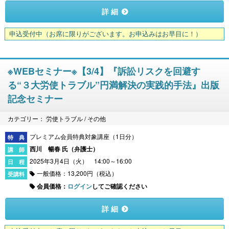
詳 細
申込受付中
（お席に限りがございます。お申込みはお早目に！）
※WEBセミナー※【3/4】『訴訟リスクを回避す
る“３大労使トラブル”円満解決の実践的手法』出版
記念セミナー
カテゴリー： 労使トラブル / その他
プレミアム会員特典対象講座（1日分）
西川 暢春 氏（
弁護士
）
2025年3月4日（火） 14:00～16:00
一般価格：13,200円（税込）
会員価格：
ログイン
してご確認ください
詳 細