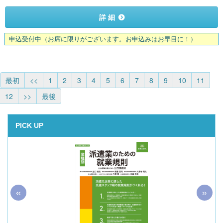
詳 細
申込受付中
（お席に限りがございます。お申込みはお早目に！）
最初
<<
1
2
3
4
5
6
7
8
9
10
11
12
>>
最後
PICK UP
«
»