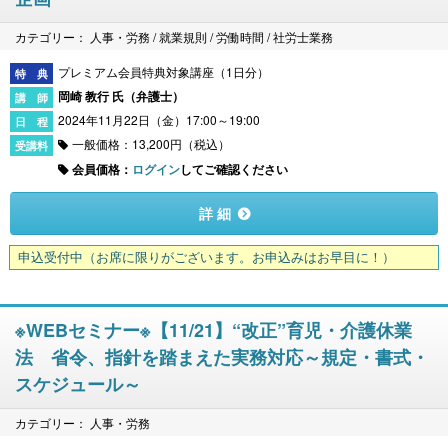
カテゴリー： 人事・労務 / 就業規則 / 労働時間 / 社労士業務
プレミアム会員特典対象講座（1日分）
岡崎 教行 氏（
弁護士
）
2024年11月22日（金）17:00～19:00
一般価格：13,200円（税込）
会員価格：
ログイン
してご確認ください
詳 細
申込受付中
（お席に限りがございます。お申込みはお早目に！）
※WEBセミナー※【11/21】“改正”育児・介護休業
法 省令、指針を踏まえた実務対応～規定・書式・
スケジュール～
カテゴリー： 人事・労務