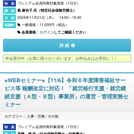
プレミアム会員特典対象講座（1日分）
島 麻衣子 氏（
特定社会保険労務士
）
2024年11月21日（木） 14:00～15:30
一般価格：11,000円（税込）
会員価格：
ログイン
してご確認ください
詳 細
申込受付中
（お席に限りがございます。お申込みはお早目に！）
※WEBセミナー※【11/6】令和６年度障害福祉サー
ビス等 報酬改定に対応！ 「就労移行支援・就労継
続支援（Ａ型・Ｂ型）事業所」の運営・管理実務セ
ミナー
カテゴリー： 人事・労務 / その他
プレミアム会員特典対象講座（1日分）
高橋 悠 氏（
社会保険労務士・行政書士
）