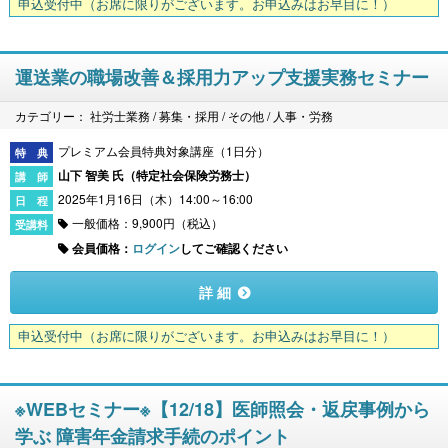
申込受付中
（お席に限りがございます。お申込みはお早目に！）
運送業の職場改善＆採用力アップ支援実務セミナー
カテゴリー： 社労士業務 / 募集・採用 / その他 / 人事・労務
プレミアム会員特典対象講座（1日分）
山下 智美 氏（
特定社会保険労務士
）
2025年1月16日（木）14:00～16:00
一般価格：9,900円（税込）
会員価格：
ログイン
してご確認ください
詳 細
申込受付中
（お席に限りがございます。お申込みはお早目に！）
※WEBセミナー※【12/18】医師照会・返戻事例から
学ぶ 障害年金請求手続のポイント