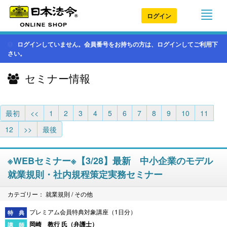
ログイン
ログインしていません。会員番号をお持ちの方は、ログインしてご利用下
さい。
セミナー情報
最初
<<
1
2
3
4
5
6
7
8
9
10
11
12
>>
最後
※WEBセミナー※【3/28】最新 中小企業のモデル
就業規則・社内規程策定実務セミナー
カテゴリー： 就業規則 / その他
プレミアム会員特典対象講座（1日分）
岡崎 教行 氏（
弁護士
）