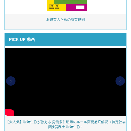
始
派遣業のための就業規則
PICK UP 動画
«
»
の
【大人気】岩﨑仁弥が教える 労働条件明示のルール変更徹底解説（特定社会
保険労務士 岩﨑仁弥）