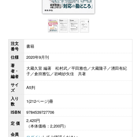
注文
書籍
番号
仕様
2020年9月刊
著
大藏久宣 編著 松村武／平田雅也／大藏隆子／湧田有紀
者・
子／倉持雅弘／岩崎紗矢佳 共著
編者
サイ
A5判
ズ
入り
1(212ページ)冊
数
ISBN
9784539727706
2,420円
定 価
（本体価格：2,200円）
会員
ログイン
してご確認ください