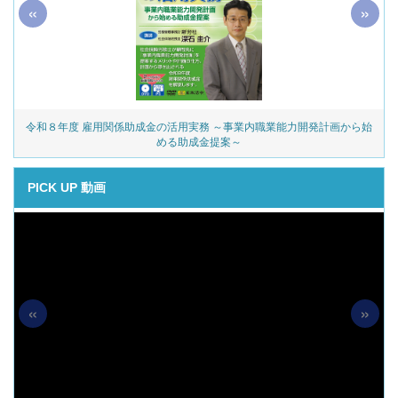
«
»
令和８年度 雇用関係助成金の活用実務 ～事業内職業能力開発計画から始
める助成金提案～
PICK UP 動画
«
»