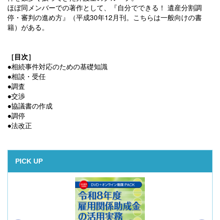
ほぼ同メンバーでの著作として、『自分でできる！ 遺産分割調
停・審判の進め方』（平成30年12月刊。こちらは一般向けの書
籍）がある。
［目次］
●相続事件対応のための基礎知識
●相談・受任
●調査
●交渉
●協議書の作成
●調停
●法改正
PICK UP