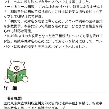
ント」のみに絞り込んで自身のノウハウを提示しました。
トーク＆ツール満載！ これ以上わかりやすい類書はありません！
＊「相続事件に初めて取り組む」弁護士に必要な情報をピックア
ップしてQ&A形式で解説。
＊「初めて」の対応を成功に導くため、ノウハウ満載の図や書式
を多数提示。本書に沿って業務を進めれば、ひとまず合格点を得
られる対応が可能。
＊約40年ぶりの大改正となった改正相続法についても章を設けて
解説。相続事件対応のために知っておくべき部分に絞って、コン
パクトに改正の概要と実務上のポイントを示しました。
詳細
［著者略歴］
主に東京家庭裁判所立川支部の管内に法律事務所を構え、相続事
件を数多く扱ってきた弁護士のグループ。