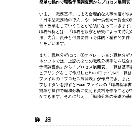
簡単な操作で職務予備調査票からプロセス展開表
いま、「職務基準」による合理的な人事制度が求
「日本型職務給の導入」や「同一労働同一賃金の
善・改革をしていくことが必須になっていきます
職務分析とは、「職務を観察と研究によって特定
用、内容、責任と付属要件（身体的・精神的要件
【大注目】令和６年度 介護事業所の処遇改善加
とをいいます。
算・補助金の実務（介護人材コンサルタント
栗原知女）
また、職務分析には、①オペレーション職務分析
本ソフトでは、上記の２つの職務分析手法を統合
予備調査票」から「プロセス展開表」「職務基準
ヒアリングをして作成したExcelファイルの「職
ファイルの「プロセス展開表」が作成でき、また、
プしボタンを押すとExcelファイルの「職務基
簡単な操作で職務分析に使える資料を作ることが
ができます。それに加え、「職務分析の基礎の基
詳細