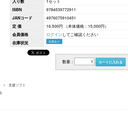
入り数
1セット
ISBN
9784539772911
JANコード
4976075910451
定 価
16,500円
（本体価格：15,000円）
こども性暴力防止法（日本版DBS）対応実務
社会保険労務士のための 労
書式集
ンプライアンス・チ
会員価格
ログイン
してご確認ください
在庫あり
在庫状況
数量：
カートに入れる
ト
支援ソフト
他
【大注目】令和６年度 介護事業所の処遇改善加
【採用ゼミ】士業のための顧問
算・補助金の実務（介護人材コンサルタント
える採用支援コンサル講座
栗原知女）