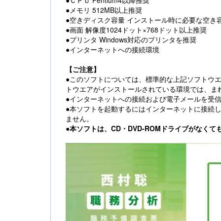
●ＣＰＵ Pentium4以降推奨
●メモリ 512MB以上推奨
●空きディスク容量 インストール時に必要な空き容
●画面 解像度1024ドット×768ドット以上推奨
●プリンタ Windows対応のプリンタを推奨
●インターネットへの接続環境
【ご注意】
●このソフトについては、標準的な上記ソフトウ
トウエアがインストールされている環境では、ま
●インターネットへの接続および電子メールを受
●本ソフトを起動するにはインターネットに接続
ません。
●
本ソフトは、CD・DVD-ROMドライブがなく