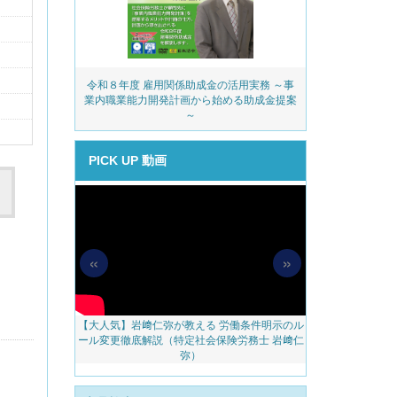
務・安全衛生コ
令和８年度 雇用関係助成金の活用実務 ～事
派遣業
ェック
業内職業能力開発計画から始める助成金提案
～
PICK UP 動画
«
»
【大人気】岩﨑仁弥が教える 労働条件明示のル
【無料配信】人
料アップをかな
ール変更徹底解説（特定社会保険労務士 岩﨑仁
べき 越境リモー
のご案内
弥）
ェブ