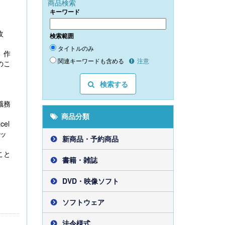
商品検索
キーワード
改
検索範囲
タイトルのみ
、作
関連キーワードも含める
注意
のこ
検索する
職務
商品分類
el
ッ
新商品・予約商品
こと
書籍・雑誌
DVD・映像ソフト
ソフトウェア
法令様式