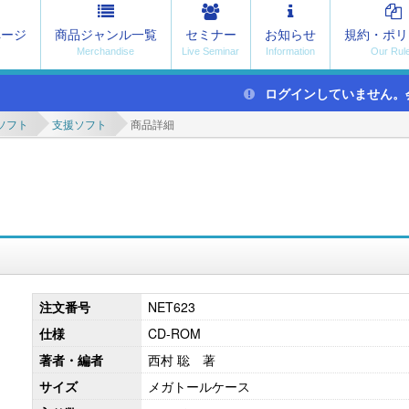
ページ
商品ジャンル一覧
セミナー
お知らせ
規約・ポリ
ログインしていません。
ソフト
支援ソフト
商品詳細
注文番号
NET623
仕様
CD-ROM
著者・編者
西村 聡 著
サイズ
メガトールケース