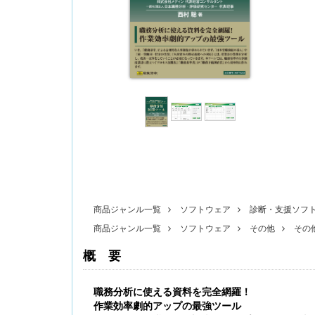
〔改訂版〕Excelでできる 産前産後休業・育
児休業《簡単》管理
商品ジャンル一覧
ソフトウェア
診断・支援ソフ
商品ジャンル一覧
ソフトウェア
その他
その
概要
無料配信】技能実習廃止・新制度移行、特定技
能２号の対象拡大･･･ 改正対応＆社労士のコンサ
ル 外国人雇用実務研究会【橋本ゼミ】第3ク
職務分析に使える資料を完全網羅！
ール の見どころ
作業効率劇的アップの最強ツール