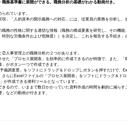
・職務基準書に展開ができる。職務分析の基礎がわかる動画付き。
められています。
実現」「人的資本の開示義務への対応」には、従業員の業務を分析し、
。
の職務の性格に関する適切な情報（職務の構成要素を研究し、その機能
、特別な労働条件および危険度））を決定し、これを報告する手続き」
と②人事管理上の職務分析の２つがあります。
させた「プロセス展開表」を効率的に作成できるのが特徴で、また、「
書」がボタン一つで作成できます。
務予備調査票」をソフトにドラッグ＆ドロップしボタンを押すだけで、Exc
さらにExcelファイルの「プロセス展開表」をソフトにドラッグ＆ドロ
準書」が作成できる便利ツールとなっています。
できるので、いままで数日かかっていた資料作成の時間を劇的に減らす
礎」などの動画が付きます。