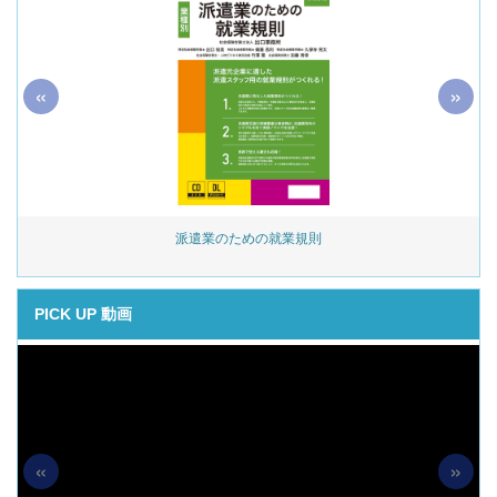
«
»
始
派遣業のための就業規則
PICK UP 動画
«
»