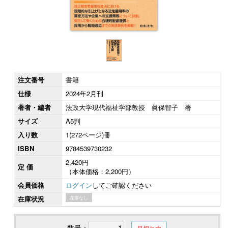
注文番号
書籍
仕様
2024年2月刊
著者・編者
法政大学現代福祉学部教授 眞保智子 著
サイズ
A5判
入り数
1(272ページ)冊
ISBN
9784539730232
2,420円
定 価
（本体価格：2,200円）
会員価格
ログイン
してご確認ください
在庫状況
在庫なし
数量：