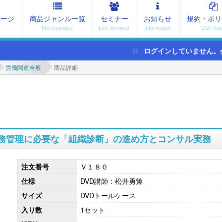
ページ
商品ジャンル一覧
セミナー
お知らせ
規約・ポリ
ログインしていません。
労働関連全般
商品詳細
務管理に必要な「組織診断」の進め方とコンサル実務
注文番号
Ｖ１８０
仕様
DVD講師：松井勇策
サイズ
DVDトールケース
入り数
1セット