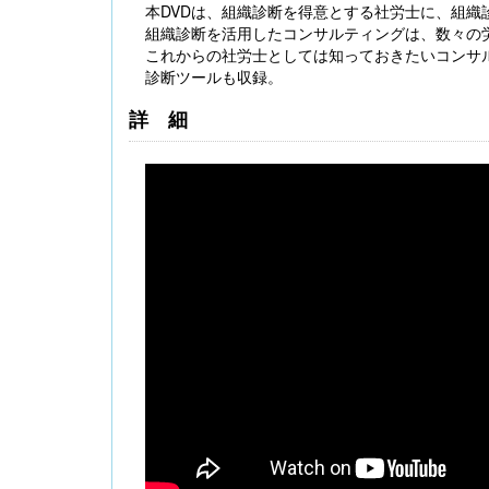
本DVDは、組織診断を得意とする社労士に、組織
組織診断を活用したコンサルティングは、数々の
これからの社労士としては知っておきたいコンサ
診断ツールも収録。
詳細
【大注目】令和６年度 介護事業所の処遇改善加
算・補助金の実務（介護人材コンサルタント
栗原知女）