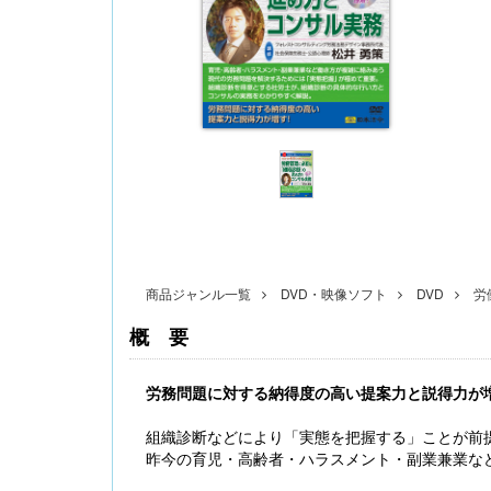
〔改訂版〕Excelでできる 産前産後休業・育
児休業《簡単》管理
商品ジャンル一覧
DVD・映像ソフト
DVD
労
概要
労務問題に対する納得度の高い提案力と説得力が
無料配信】技能実習廃止・新制度移行、特定技
能２号の対象拡大･･･ 改正対応＆社労士のコンサ
組織診断などにより「実態を把握する」ことが前
ル 外国人雇用実務研究会【橋本ゼミ】第3ク
ール の見どころ
昨今の育児・高齢者・ハラスメント・副業兼業な