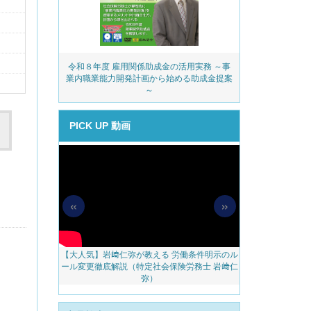
務・安全衛生コ
令和８年度 雇用関係助成金の活用実務 ～事
派遣業
ェック
業内職業能力開発計画から始める助成金提案
～
PICK UP 動画
«
»
【大人気】岩﨑仁弥が教える 労働条件明示のル
【無料配信】人
料アップをかな
ール変更徹底解説（特定社会保険労務士 岩﨑仁
べき 越境リモー
のご案内
弥）
ェブ
。