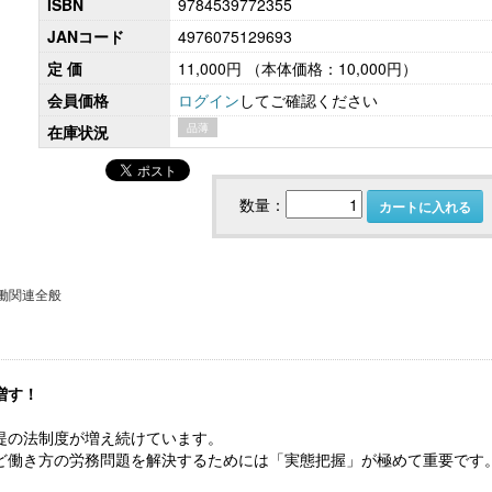
ISBN
9784539772355
JANコード
4976075129693
定 価
11,000円
（本体価格：10,000円）
会員価格
ログイン
してご確認ください
こども性暴力防止法（日本版DBS）対応実務
社会保険労務士のための 労
書式集
ンプライアンス・チ
品薄
在庫状況
数量：
カートに入れる
働関連全般
増す！
【大注目】令和６年度 介護事業所の処遇改善加
【採用ゼミ】士業のための顧問
算・補助金の実務（介護人材コンサルタント
える採用支援コンサル講座
提の法制度が増え続けています。
栗原知女）
ど働き方の労務問題を解決するためには「実態把握」が極めて重要です