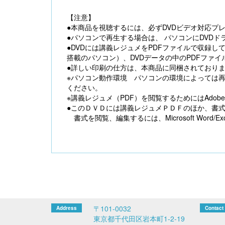
【注意】
●本商品を視聴するには、必ずDVDビデオ対応プ
●パソコンで再生する場合は、 パソコンにDVDド
●DVDには講義レジュメをPDFファイルで収録し
搭載のパソコン）、DVDデータの中のPDFファ
●詳しい印刷の仕方は、本商品に同梱されており
※パソコン動作環境 パソコンの環境によっては
ください。
※講義レジュメ（PDF）を閲覧するためにはAdobe 
●このＤＶＤには講義レジュメＰＤＦのほか、書式Wo
書式を閲覧、編集するには、Microsoft Word/Exce
〒101-0032
東京都千代田区岩本町1-2-19