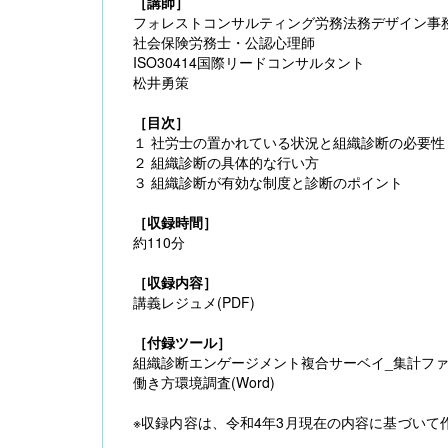
［講師］
フォレストコンサルティング労務法務デザイン事
社会保険労務士・公認心理師
ISO30414国際リードコンサルタント
松井勇策
［目次］
１ 社労士の置かれている状況と組織診断の必要性
２ 組織診断の具体的な行い方
３ 組織診断が有効な制度と診断のポイント
［収録時間］
約110分
［収録内容］
講義レジュメ(PDF)
［付録ツール］
組織診断エンゲージメント複合サーベイ_集計ファイル
働き方環境調査(Word)
※収録内容は、令和4年3月現在の内容に基づいて