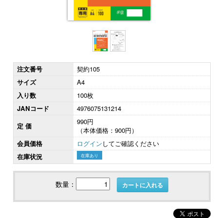
注文番号
契約105
サイズ
A4
入り数
100枚
JANコード
4976075131214
990円
定 価
（本体価格：900円）
会員価格
ログイン
してご確認ください
在庫状況
在庫あり
数量：
カートに入れる