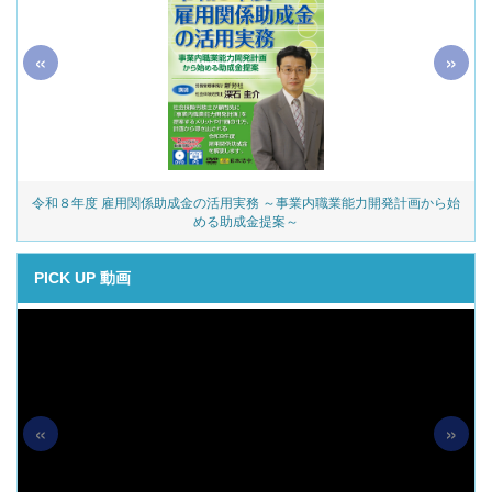
«
»
令和８年度 雇用関係助成金の活用実務 ～事業内職業能力開発計画から始
める助成金提案～
PICK UP 動画
«
»