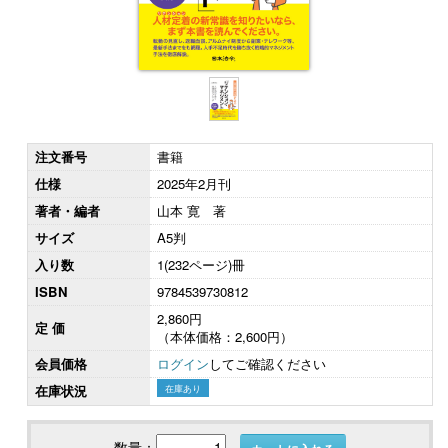
注文番号
書籍
仕様
2025年2月刊
著者・編者
山本 寛 著
サイズ
A5判
入り数
1(232ページ)冊
ISBN
9784539730812
2,860円
定 価
（本体価格：2,600円）
会員価格
ログイン
してご確認ください
在庫状況
在庫あり
数量：