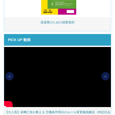
派遣業のための就業規則
岩﨑仁弥が教える 同
PICK UP 動画
«
»
の
【大人気】岩﨑仁弥が教える 労働条件明示のルール変更徹底解説（特定社会