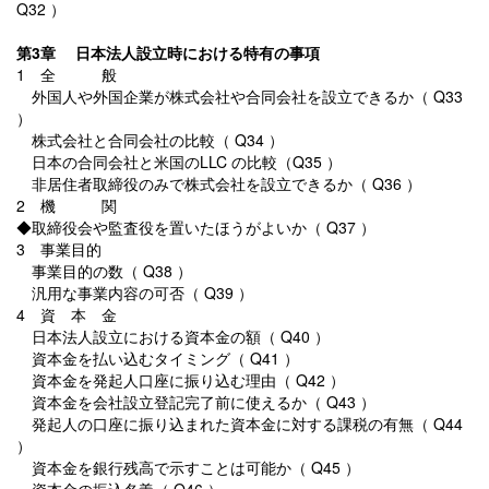
Q32 ）
第3章 日本法人設立時における特有の事項
1 全 般
外国人や外国企業が株式会社や合同会社を設立できるか（ Q33
）
株式会社と合同会社の比較（ Q34 ）
日本の合同会社と米国のLLC の比較（Q35 ）
非居住者取締役のみで株式会社を設立できるか（ Q36 ）
2 機 関
◆取締役会や監査役を置いたほうがよいか（ Q37 ）
3 事業目的
事業目的の数（ Q38 ）
汎用な事業内容の可否（ Q39 ）
4 資 本 金
日本法人設立における資本金の額（ Q40 ）
資本金を払い込むタイミング（ Q41 ）
資本金を発起人口座に振り込む理由（ Q42 ）
資本金を会社設立登記完了前に使えるか（ Q43 ）
発起人の口座に振り込まれた資本金に対する課税の有無（ Q44
）
資本金を銀行残高で示すことは可能か（ Q45 ）