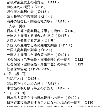
節税対策立案上の注意点（ Q111 ）
租税条約の概要（ Q112 ）
居住者と非居住者（ Q113 ）
法人税等の申告期限（ Q114 ）
海外の親会社・関連会社の取引（ Q115 ）
3 人事・労務
日本法人等で従業員を採用する流れ（ Q116 ）
外国人を雇用する場合の注意点（ Q117 ）
外国人を募集する方法（ Q118 ）
外国人を雇用する際の雇用契約書（ Q119 ）
外国人従業員の副業（ Q120 ）
外国人を雇用した場合等の届出（ Q121 ）
労働保険（労災保険・雇用保険）の手続き（ Q122 ）
社会保険（健康保険・厚生年金）の手続き（ Q123 ）
社会保障協定（ Q124 Q125 ）
4 許 認 可
許認可とは（ Q126 ）
建設業を行うための許可（ Q127 ）
中古品を取り扱う事業の許認可（ Q128 ）
5 そ の 他
日本法人等設立後の日本銀行への届出（ Q129 ）
日本進出後撤退をすることになった場合の手続き（ Q130 ）