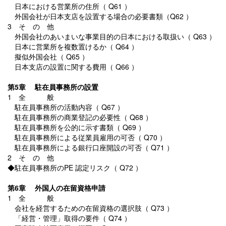
日本における営業所の住所（ Q61 ）
外国会社が日本支店を設置する場合の必要書類（Q62 ）
3 そ の 他
外国会社のあいまいな事業目的の日本における取扱い（ Q63 ）
日本に営業所を複数置けるか（ Q64 ）
擬似外国会社（ Q65 ）
日本支店の設置に関する費用（ Q66 ）
第5章 駐在員事務所の設置
1 全 般
駐在員事務所の活動内容（ Q67 ）
駐在員事務所の商業登記の必要性（ Q68 ）
駐在員事務所を公的に示す書類（ Q69 ）
駐在員事務所による従業員雇用の可否（ Q70 ）
駐在員事務所による銀行口座開設の可否（ Q71 ）
2 そ の 他
◆駐在員事務所のPE 認定リスク（ Q72 ）
第6章 外国人の在留資格申請
1 全 般
会社を経営するための在留資格の選択肢（ Q73 ）
「経営・管理」取得の要件（ Q74 ）