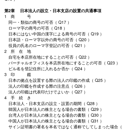
第2章 日本法人の設立・日本支店の設置の共通事項
1 商 号
同一・類似の商号の可否（ Q17 ）
ローマ字の商号の可否（ Q18 ）
日本にはない中国の漢字による商号の可否（ Q19 ）
日本語・ローマ字以外の商号の可否（ Q20 ）
役員の氏名のローマ字登記の可否（ Q21 ）
2 所 在 地
自宅を本店所在地にすることの可否（ Q22 ）
バーチャルオフィスを本店所在地にすることの可否（ Q23 ）
ビル名を登記住所に入れるか否か（ Q24 ）
3 印 鑑
日本の拠点を設置する際の法人の印鑑の作成（ Q25 ）
法人の印鑑を作成する際の注意点（ Q26 ）
法人の印鑑は代表印だけでよいか（ Q27 ）
4 手 続 き
日本法人・日本支店の設立・設置の期間（ Q28 ）
韓国人が日本法人の株主となる場合の書類（ Q29 ）
台湾人が日本法人の株主となる場合の書類（ Q30 ）
中国人が日本法人の株主となる場合の書類（ Q31 ）
サイン証明書の署名を本名ではなく通称でしてしまった場合（