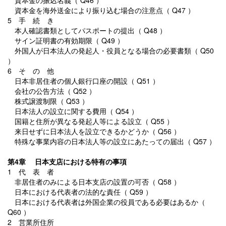
資本金の振込名義（ Q46 ）
資本金を海外送金により振り込む場合の注意点（ Q47 ）
5 手 続 き
本人確認書類としてパスポートの提出（ Q48 ）
サイン証明書の有効期限（ Q49 ）
外国人が日本法人の発起人・役員となる場合の必要書類（ Q50
）
6 そ の 他
日本非居住者の個人銀行口座の開設（ Q51 ）
会社の公告方法（ Q52 ）
株式譲渡制限（ Q53 ）
日本法人の設立に関する費用（ Q54 ）
国籍と住所が異なる発起人等による設立（ Q55 ）
来日せずに日本法人を設立できるかどうか（ Q56 ）
特殊な事業内容の日本法人等の設立にあたっての届出（ Q57 ）
第4章 日本支店における特有の事項
1 代 表 者
非居住者のみによる日本支店の設置の可否（ Q58 ）
日本における代表者の法的な責任（ Q59 ）
日本における代表者は外国企業の役員である必要はあるか（
Q60 ）
2 営業所住所