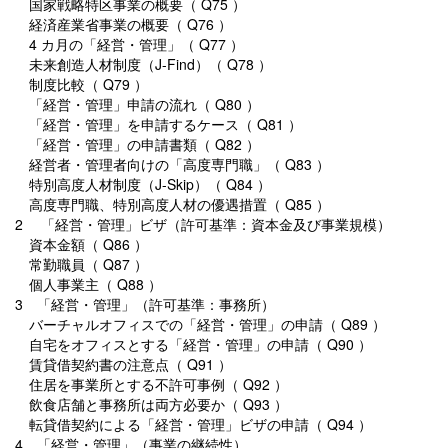
国家戦略特区事業の概要（ Q75 ）
経済産業省事業の概要（ Q76 ）
4 カ月の「経営・管理」（ Q77 ）
未来創造人材制度（J-Find）（ Q78 ）
制度比較（ Q79 ）
「経営・管理」申請の流れ（ Q80 ）
「経営・管理」を申請するケース（ Q81 ）
「経営・管理」の申請書類（ Q82 ）
経営者・管理者向けの「高度専門職」（ Q83 ）
特別高度人材制度（J-Skip）（ Q84 ）
高度専門職、特別高度人材の優遇措置（ Q85 ）
2 「経営・管理」ビザ（許可基準：資本金及び事業規模）
資本金額（ Q86 ）
常勤職員（ Q87 ）
個人事業主（ Q88 ）
3 「経営・管理」（許可基準：事務所）
バーチャルオフィスでの「経営・管理」の申請（ Q89 ）
自宅をオフィスとする「経営・管理」の申請（ Q90 ）
賃貸借契約書の注意点（ Q91 ）
住居を事業所とする不許可事例（ Q92 ）
飲食店舗と事務所は両方必要か（ Q93 ）
転貸借契約による「経営・管理」ビザの申請（ Q94 ）
4 「経営・管理」（事業の継続性）