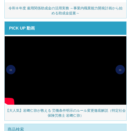
令和８年度 雇用関係助成金の活用実務 ～事業内職業能力開発計画から始
める助成金提案～
PICK UP 動画
«
»
の
【大人気】岩﨑仁弥が教える 労働条件明示のルール変更徹底解説（特定社会
保険労務士 岩﨑仁弥）
商品検索