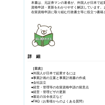
本書は、元証券マンの著者が、外国人が日本で起
資格申請・更新をわかりやすく解説しています。
在留資格申請に取り組む行政書士等に役立つ書籍
【大注目】令和６年度 介護事業所の処遇改善加
算・補助金の実務（介護人材コンサルタント
栗原知女）
詳細
［目次］
●外国人が日本で起業するには
●事業計画の立案と事業計画書の作成
●会社設立
●経営・管理等の在留資格申請の留意点
●経営・管理ビザの更新
●最近の法令改正など
●FAQ（お客様からのよくある質問）