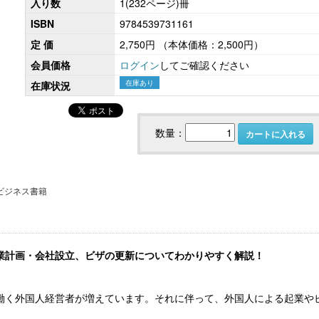
入り数
1(232ページ)冊
ISBN
9784539731161
定 価
2,750円
（本体価格：2,500円）
会員価格
ログイン
してご確認ください
こども性暴力防止法（日本版DBS）対応実務
社会保険労務士のための 労
書式集
ンプライアンス・チ
在庫あり
在庫状況
数量：
カートに入れる
ビジネス書籍
業計画・会社設立、ビザの更新についてわかりやすく解説！
【大注目】令和６年度 介護事業所の処遇改善加
【採用ゼミ】士業のための顧問
算・補助金の実務（介護人材コンサルタント
える採用支援コンサル講座
栗原知女）
働く外国人経営者が増えています。それに伴って、外国人による起業や