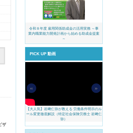
務・安全衛生コ
令和８年度 雇用関係助成金の活用実務 ～事
派遣業
ェック
業内職業能力開発計画から始める助成金提案
～
PICK UP 動画
«
»
【大人気】岩﨑仁弥が教える 労働条件明示のル
【無料配信】人
料アップをかな
ール変更徹底解説（特定社会保険労務士 岩﨑仁
べき 越境リモー
のご案内
弥）
ェブ
ビザ