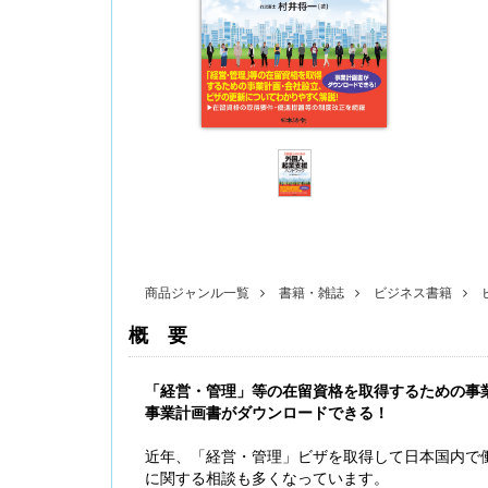
〔改訂版〕Excelでできる 産前産後休業・育
児休業《簡単》管理
商品ジャンル一覧
書籍・雑誌
ビジネス書籍
概要
「経営・管理」等の在留資格を取得するための事
無料配信】技能実習廃止・新制度移行、特定技
事業計画書がダウンロードできる！
能２号の対象拡大･･･ 改正対応＆社労士のコンサ
ル 外国人雇用実務研究会【橋本ゼミ】第3ク
ール の見どころ
近年、「経営・管理」ビザを取得して日本国内で
に関する相談も多くなっています。