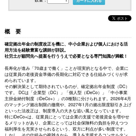
カートに入れる
概要
確定拠出年金の制度改正を機に、中小企業および個人における活
用方法を経験豊富な講師が詳説。
社労土が顧問先へ提案を行ううえで必要となる専門知識が満載！
長寿化が進み「70歳まで働く」ことが現実的となる中で、企業に
は従業員の老後資金準備の長期化に対応できる仕組みづくりが求
められています。
その解決策として期待されているのが、確定拠出年金制度（DC）
です。 DCは「企業型（DC）」「個人型（iDeCo）」「中小事業
主掛金納付制度（iDeCo+）」の3種類に分けられます。2026年4月
のマッチング拠出制限の撤廃や、2027年1月の拠出限度額引き上げ
といった法改正は、制度導入の大きな追い風となっています。
特にiDeCo+は、従業員にとっては企業の支援で老後資金を増やせ
るメリットがあり、企業にとっては社会保険料の負担を抑えつつ
福利厚生を充実させられるという、双方に利点が多い制度です。
しかし、その仕組みの複雑さから、導入を支援するコンサルタン