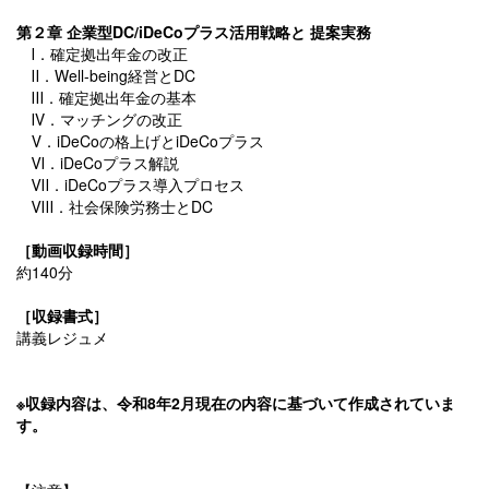
第２章 企業型DC/iDeCoプラス活用戦略と 提案実務
Ⅰ．確定拠出年金の改正
Ⅱ．Well-being経営とDC
Ⅲ．確定拠出年金の基本
Ⅳ．マッチングの改正
Ⅴ．iDeCoの格上げとiDeCoプラス
Ⅵ．iDeCoプラス解説
Ⅶ．iDeCoプラス導入プロセス
Ⅷ．社会保険労務士とDC
［動画収録時間］
約140分
［収録書式］
講義レジュメ
※収録内容は、令和8年2月現在の内容に基づいて作成されていま
す。