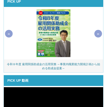
PICK UP
«
»
令和８年度 雇用関係助成金の活用実務 ～事業内職業能力開発計画から始
める助成金提案～
PICK UP 動画