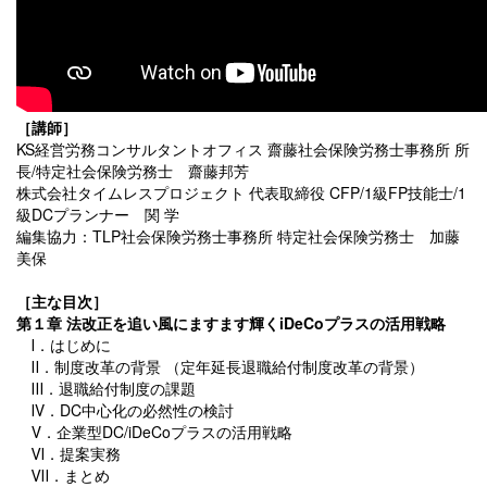
［講師］
KS経営労務コンサルタントオフィス 齋藤社会保険労務士事務所 所
長/特定社会保険労務士 齋藤邦芳
株式会社タイムレスプロジェクト 代表取締役 CFP/1級FP技能士/1
級DCプランナー 関 学
編集協力：
TLP社会保険労務士事務所 特定社会保険労務士 加藤
美保
［主な目次］
第１章 法改正を追い風にますます輝くiDeCoプラスの活用戦略
Ⅰ．はじめに
Ⅱ．制度改革の背景 （定年延長退職給付制度改革の背景）
Ⅲ．退職給付制度の課題
Ⅳ．DC中心化の必然性の検討
Ⅴ．企業型DC/iDeCoプラスの活用戦略
Ⅵ．提案実務
Ⅶ．まとめ