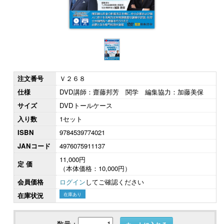
注文番号
Ｖ２６８
仕様
DVD講師：齋藤邦芳 関学 編集協力：加藤美保
サイズ
DVDトールケース
入り数
1セット
ISBN
9784539774021
JANコード
4976075911137
11,000円
定 価
（本体価格：10,000円）
会員価格
ログイン
してご確認ください
在庫状況
在庫あり
数量：