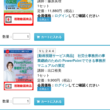
講師：藤原英理
1セット
定価：11,880円（税込）
会員価格：
ログイン
してご確認ください
在庫あり
数量：
カートに入れる
ＶＬ２４４
[動画視聴サービス商品] 社労士事務所の事
業継続のための PowerPointでできる事務所
マニュアルの策定
講師：出口裕美
1セット
定価：9,900円（税込）
会員価格：
ログイン
してご確認ください
在庫あり
数量：
カートに入れる