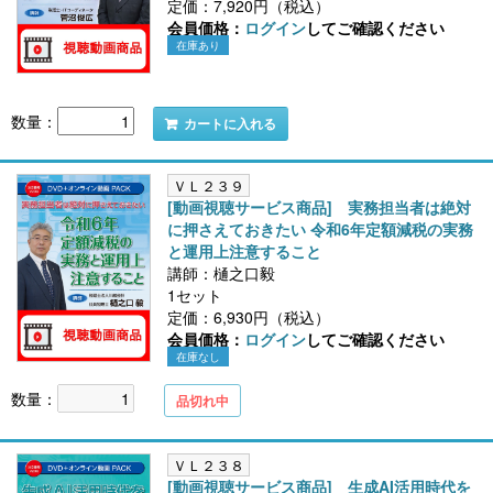
定価：7,920円（税込）
会員価格：
ログイン
してご確認ください
在庫あり
数量：
カートに入れる
ＶＬ２３９
[動画視聴サービス商品] 実務担当者は絶対
に押さえておきたい 令和6年定額減税の実務
と運用上注意すること
講師：樋之口毅
1セット
定価：6,930円（税込）
会員価格：
ログイン
してご確認ください
在庫なし
数量：
品切れ中
ＶＬ２３８
[動画視聴サービス商品] 生成AI活用時代を