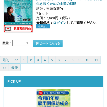
生き抜くための士業の戦略
講師：横須賀輝尚
1セット
定価：7,920円（税込）
会員価格：
ログイン
してご確認ください
在庫あり
数量：
カートに入れる
最初
<<
1
2
3
4
5
6
7
8
9
10
11
>>
最後
PICK UP