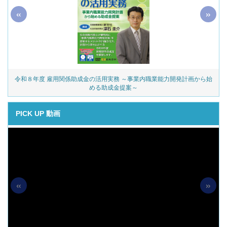
«
»
令和８年度 雇用関係助成金の活用実務 ～事業内職業能力開発計画から始
める助成金提案～
PICK UP 動画
«
»