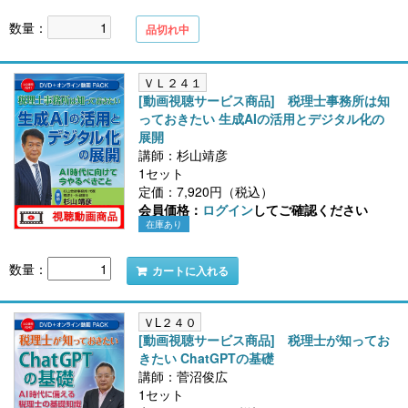
数量：
品切れ中
ＶＬ２４１
[動画視聴サービス商品] 税理士事務所は知
っておきたい 生成AIの活用とデジタル化の
展開
講師：杉山靖彦
1セット
定価：7,920円（税込）
会員価格：
ログイン
してご確認ください
在庫あり
数量：
カートに入れる
ＶL２４０
[動画視聴サービス商品] 税理士が知ってお
きたい ChatGPTの基礎
講師：菅沼俊広
1セット