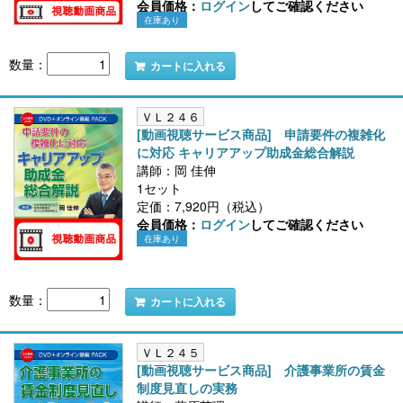
会員価格：
ログイン
してご確認ください
在庫あり
数量：
カートに入れる
ＶＬ２４６
[動画視聴サービス商品] 申請要件の複雑化
に対応 キャリアアップ助成金総合解説
講師：岡 佳伸
1セット
定価：7,920円（税込）
会員価格：
ログイン
してご確認ください
在庫あり
数量：
カートに入れる
ＶＬ２４５
[動画視聴サービス商品] 介護事業所の賃金
制度見直しの実務