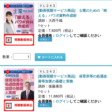
ＶＬ２４３
[動画視聴サービス商品] 士業のための「映
える」パワポ資料作成術
講師：大西千織
1セット
定価：7,920円（税込）
会員価格：
ログイン
してご確認ください
在庫あり
数量：
カートに入れる
ＶＬ２４２
[動画視聴サービス商品] 保育所等の処遇改
善等加算の基礎と実務
講師：後藤康浩
1セット
定価：11,880円（税込）
会員価格：
ログイン
してご確認ください
在庫なし