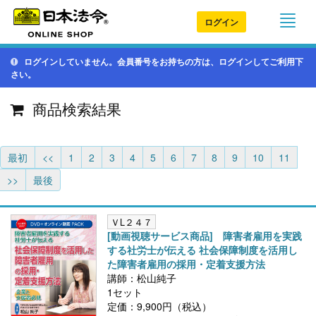
ログイン
ログインしていません。会員番号をお持ちの方は、ログインしてご利用下
さい。
商品検索結果
最初
<<
1
2
3
4
5
6
7
8
9
10
11
>>
最後
ＶL２４７
[動画視聴サービス商品] 障害者雇用を実践
する社労士が伝える 社会保障制度を活用し
た障害者雇用の採用・定着支援方法
講師：松山純子
1セット
定価：9,900円（税込）