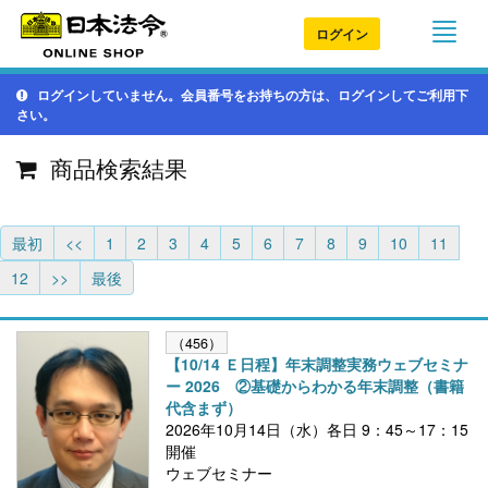
ログイン
ログインしていません。会員番号をお持ちの方は、ログインしてご利用下
さい。
商品検索結果
最初
<<
1
2
3
4
5
6
7
8
9
10
11
12
>>
最後
（456）
【10/14 Ｅ日程】年末調整実務ウェブセミナ
ー 2026 ②基礎からわかる年末調整（書籍
代含まず）
2026年10月14日（水）各日 9：45～17：15
開催
ウェブセミナー