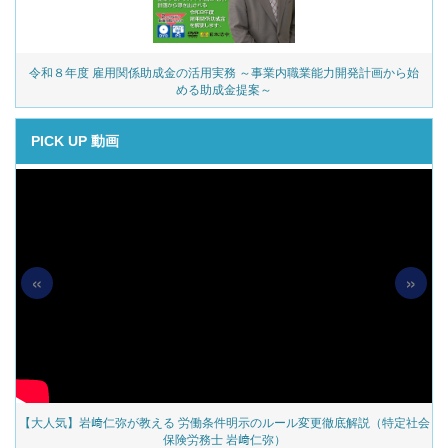
令和８年度 雇用関係助成金の活用実務 ～事業内職業能力開発計画から始
める助成金提案～
PICK UP 動画
«
»
の
【大人気】岩﨑仁弥が教える 労働条件明示のルール変更徹底解説（特定社会
保険労務士 岩﨑仁弥）