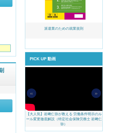
活用実務 ～事
派遣業のための就業規則
岩﨑仁弥が教え
める助成金提案
後見直し
PICK UP 動画
副
«
»
【大人気】岩﨑仁弥が教える 労働条件明示のル
【無料配信】人
料アップをかな
ール変更徹底解説（特定社会保険労務士 岩﨑仁
べき 越境リモー
のご案内
弥）
ェブ