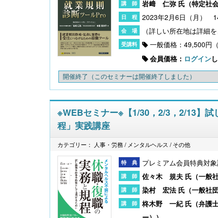
岩﨑 仁弥 氏（
特定社
2023年2月6日（月） 1
一般価格：49,500円
会員価格：
ログイン
し
開催終了
（このセミナーは開催終了しました）
※WEBセミナー※【1/30，2/3，2/
程」実践講座
カテゴリー： 人事・労務 / メンタルヘルス / その他
プレミアム会員特典対象
佐々木 規夫 氏（
一般
染村 宏法 氏（
一般社
柊木野 一紀 氏（
弁護
ー）
）