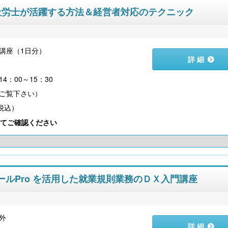
ムで社労士が活躍する方法＆経営者対応のテクニック
講座（1日分）
詳 細
）
4：00～15：30
（税込）
てご確認ください
ツールPro を活用した就業規則業務のＤＸ入門講座
外
詳 細