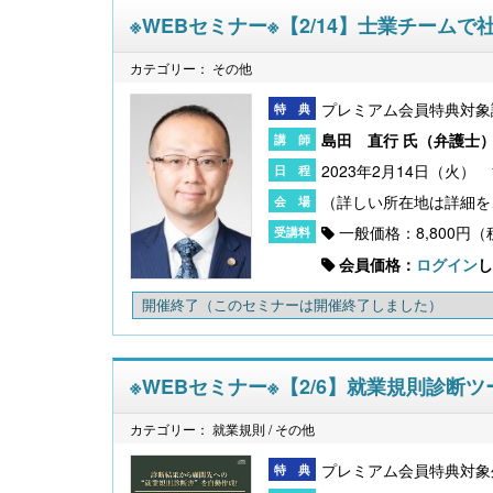
※WEBセミナー※【2/14】士業チー
カテゴリー： その他
プレミアム会員特典対象
島田 直行 氏（
弁護士
2023年2月14日（火） 1
一般価格：8,800円
会員価格：
ログイン
し
開催終了
（このセミナーは開催終了しました）
※WEBセミナー※【2/6】就業規則診断
カテゴリー： 就業規則 / その他
プレミアム会員特典対象