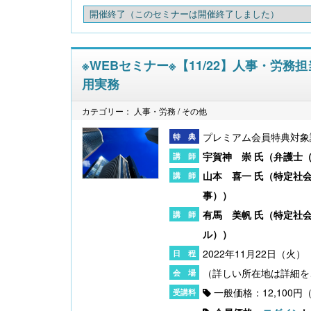
開催終了
（このセミナーは開催終了しました）
※WEBセミナー※【11/22】人事・
用実務
カテゴリー： 人事・労務 / その他
プレミアム会員特典対象
宇賀神 崇 氏（
弁護士
山本 喜一 氏（
特定社
事）
）
有馬 美帆 氏（
特定社
ル）
）
2022年11月22日（火） 
一般価格：12,100円