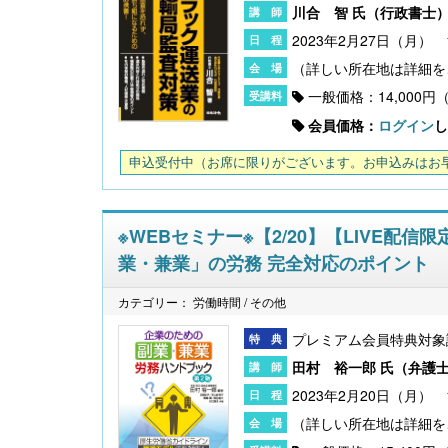
川合 智 氏（
行政書士
2023年2月27日（月） 1
〔改訂版〕Excelでできる 産前産後休業・育
一般価格：14,000円
児休業《簡単》管理
会員価格：
ログイン
し
申込受付中
（お席に限りがございます。お申込みはお
※WEBセミナー※【2/20】【LIVE
業・兼業」の労務 完全対応のポイント
カテゴリー： 労働時間 / その他
プレミアム会員特典対象
田村 裕一郎 氏（
弁護
無料配信】技能実習廃止・新制度移行、特定技
2023年2月20日（月） 1
能２号の対象拡大･･･ 改正対応＆社労士のコンサ
ル 外国人雇用実務研究会【橋本ゼミ】第3ク
ール の見どころ