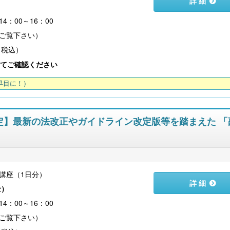
詳 細
）
4：00～16：00
（税込）
社会保険労務士のための 労務・安全衛生コ
令和８年度 雇用関係助成金の
ンプライアンス・チェック
業内職業能力開発計画から始
てご確認ください
～
早目に！）
配信限定】最新の法改正やガイドライン改定版等を踏まえた 「
講座（1日分）
詳 細
士
）
【大注目】令和６年度 介護事業所の処遇改善加
【採用ゼミ】士業のための顧問
4：00～16：00
算・補助金の実務（介護人材コンサルタント
える採用支援コンサル講座
栗原知女）