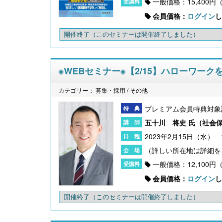
一般価格：15,400円
会員価格：
ログイン
し
開催終了
（このセミナーは開催終了しました）
※WEBセミナー※【2/15】ハローワー
【大注目】令和６年度 介護事業所の処遇改善加
算・補助金の実務（介護人材コンサルタント
カテゴリー： 募集・採用 / その他
栗原知女）
プレミアム会員特典対象
五十川 将史 氏（
社会
2023年2月15日（水） 1
一般価格：12,100円
会員価格：
ログイン
し
開催終了
（このセミナーは開催終了しました）