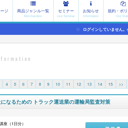
ページ
商品ジャンル一覧
セミナー
お知らせ
規約・ポリ
ログインしていません。
nformation
4
5
6
7
8
9
10
11
12
13
14
15
>>
会社になるための トラック運送業の運輸局監査対策
講座（1日分）