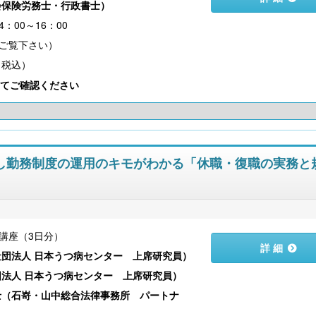
会保険労務士・行政書士
）
4：00～16：00
（税込）
てご確認ください
13】試し勤務制度の運用のキモがわかる「休職・復職の実務と
講座（3日分）
詳 細
社団法人 日本うつ病センター 上席研究員
）
団法人 日本うつ病センター 上席研究員
）
士（石嵜・山中総合法律事務所 パートナ