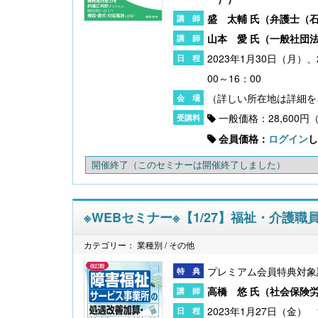
盛 太輔 氏（
弁護士（
山本 愛 氏（
一般社団法
2023年1月30日（月）
00～16：00
一般価格：28,600円
会員価格：
ログイン
し
開催終了
（このセミナーは開催終了しました）
※WEBセミナー※【1/27】福祉・介護
カテゴリー： 業種別 / その他
プレミアム会員特典対象
高橋 悠 氏（
社会保険
2023年1月27日（金） 1