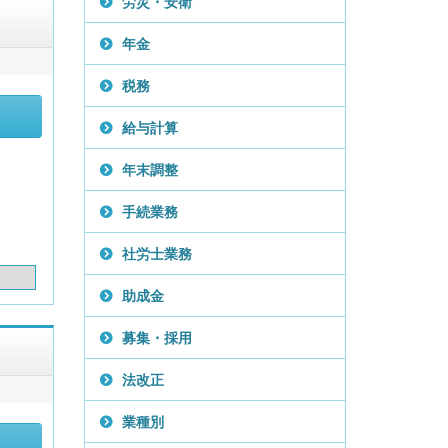
労災・安衛
年金
税務
給与計算
年末調整
手続業務
社労士業務
助成金
募集・採用
法改正
業種別