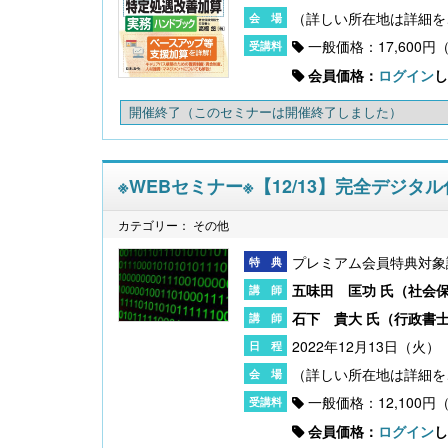
一般価格：17,600円
会員価格：
ログイン
し
開催終了
（このセミナーは開催終了しました）
※WEBセミナー※【12/13】完全デジ
カテゴリー： その他
プレミアム会員特典対象
五味田 匡功 氏（
社会
石下 貴大 氏（
行政書
2022年12月13日（火） 
一般価格：12,100円
会員価格：
ログイン
し