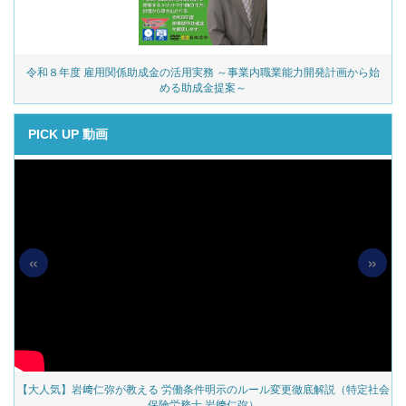
令和８年度 雇用関係助成金の活用実務 ～事業内職業能力開発計画から始
める助成金提案～
PICK UP 動画
«
»
の
【大人気】岩﨑仁弥が教える 労働条件明示のルール変更徹底解説（特定社会
保険労務士 岩﨑仁弥）