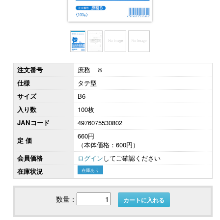
注文番号
庶務 ８
仕様
タテ型
サイズ
B6
入り数
100枚
JANコード
4976075530802
660円
定 価
（本体価格：600円）
会員価格
ログイン
してご確認ください
在庫状況
在庫あり
数量：
カートに入れる