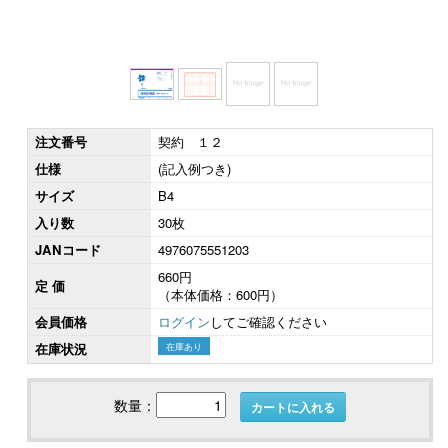
注文番号
契約 １２
仕様
(記入例つき)
サイズ
B4
入り数
30枚
JANコード
4976075551203
660円
定 価
（本体価格：600円）
会員価格
ログイン
してご確認ください
在庫状況
在庫あり
数量：
カートに入れる