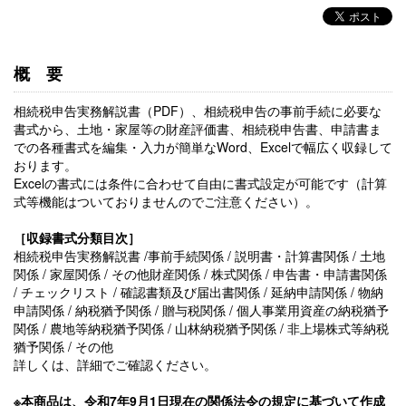
概要
相続税申告実務解説書（PDF）、相続税申告の事前手続に必要な
書式から、土地・家屋等の財産評価書、相続税申告書、申請書ま
での各種書式を編集・入力が簡単なWord、Excelで幅広く収録して
おります。
Excelの書式には条件に合わせて自由に書式設定が可能です（計算
式等機能はついておりませんのでご注意ください）。
［収録書式分類目次］
相続税申告実務解説書 /事前手続関係 / 説明書・計算書関係 / 土地
関係 / 家屋関係 / その他財産関係 / 株式関係 / 申告書・申請書関係
/ チェックリスト / 確認書類及び届出書関係 / 延納申請関係 / 物納
申請関係 / 納税猶予関係 / 贈与税関係 / 個人事業用資産の納税猶予
関係 / 農地等納税猶予関係 / 山林納税猶予関係 / 非上場株式等納税
猶予関係 / その他
詳しくは、詳細でご確認ください。
※本商品は、令和7年9月1日現在の関係法令の規定に基づいて作成