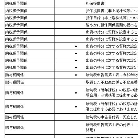
納税猶予関係
担保提供書
納税猶予関係
担保提供書（非上場株式等につ
納税猶予関係
担保目録（非上場株式等につい
納税猶予関係
速やかに担保関係書類の提出を
納税猶予関係
出資の持分に質権を設定するこ
納税猶予関係
出資の持分に質権を設定するこ
納税猶予関係
●
出資の持分に対する質権の設定
納税猶予関係
●
出資の持分に対する質権の設定
納税猶予関係
●
出資の持分に対する質権の設定
納税猶予関係
●
出資の持分に対する質権の設定
贈与税関係
●
贈与税申告書第１表（令和6年
贈与税関係
取得した不動産に係る不動産番
贈与税（暦年課税）の税額の計
贈与税関係
●
場合用）※税務署に提出する必
贈与税（暦年課税）の税額の計
贈与税関係
●
署に提出する必要はありません
贈与税関係
贈与税の申告書付表 死亡した
贈与税申告書第１表の付表１ 
贈与税関係
降用）