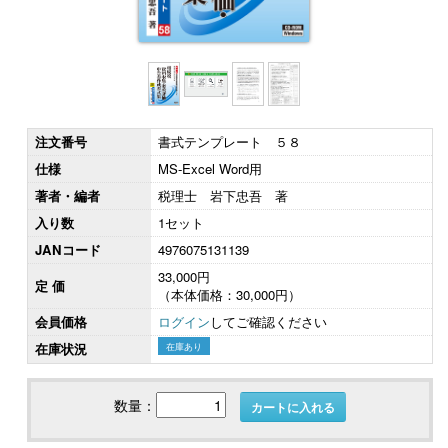
注文番号
書式テンプレート ５８
仕様
MS-Excel Word用
著者・編者
税理士 岩下忠吾 著
入り数
1セット
JANコード
4976075131139
33,000円
定 価
（本体価格：30,000円）
会員価格
ログイン
してご確認ください
在庫状況
在庫あり
数量：
カートに入れる