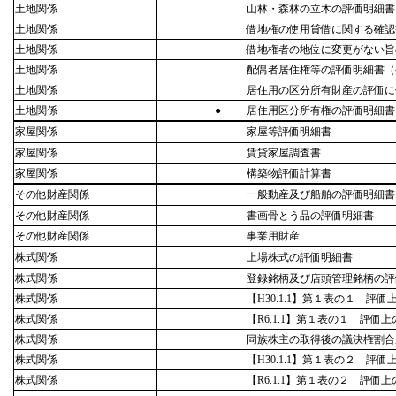
土地関係
山林・森林の立木の評価明細書
土地関係
借地権の使用貸借に関する確認
土地関係
借地権者の地位に変更がない旨
土地関係
配偶者居住権等の評価明細書（
土地関係
居住用の区分所有財産の評価に
土地関係
●
居住用区分所有権の評価明細書
家屋関係
家屋等評価明細書
家屋関係
賃貸家屋調査書
家屋関係
構築物評価計算書
その他財産関係
一般動産及び船舶の評価明細書
その他財産関係
書画骨とう品の評価明細書
その他財産関係
事業用財産
株式関係
上場株式の評価明細書
株式関係
登録銘柄及び店頭管理銘柄の評
株式関係
【H30.1.1】第１表の１ 
株式関係
【R6.1.1】第１表の１ 評
株式関係
同族株主の取得後の議決権割合
株式関係
【H30.1.1】第１表の２ 
株式関係
【R6.1.1】第１表の２ 評