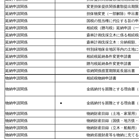
延納申請関係
変更担保提供関係書類提出期限
延納申請関係
担保物変更（一部解除）申出書
延納申請関係
国税の抵当権に代位する旨の申
延納申請関係
相続税（贈与税）延納申請（一
延納申請関係
森林計画伐採立木に係る相続税
延納申請関係
森林計画伐採立木：分納税額、
延納申請関係
特別緑地保全地区等内の土地に
延納申請関係
相続税延納条件変更申請書
延納申請関係
贈与税延納条件変更申請書
延納申請関係
収納関係措置期限延長届出書
物納申請関係
相続税物納申請書
物納申請関係
金銭納付を困難とする理由書（
物納申請関係
●
金銭納付を困難とする理由書（
物納申請関係
物納財産目録（土地・家屋用）
物納申請関係
物納財産目録（国債・地方債・
物納申請関係
物納財産目録（立木・船舶用）
物納申請関係
物納劣後財産等を物納に充てる