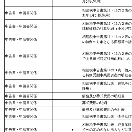
月分以降用）
相続税申告書第11・11の２
申告書・申請書関係
31年1月分以降用）
相続税申告書第11・11の２
申告書・申請書関係
課税価格の計算明細（令和6年
相続税申告書第11・11の２
申告書・申請書関係
の特例の対象となる価額等の計
相続税申告書第11・11の２
申告書・申請書関係
である選択特定計画山林につい
相続税申告書第11の３表 個
申告書・申請書関係
る特例受贈事業用資産の明細書
相続税申告書第12表 農地等
申告書・申請書関係
降用）
申告書・申請書関係
債務及び葬式費用の明細書
申告書・申請書関係
葬式費用の明細
申告書・申請書関係
債務及び葬式費用の合計表
申告書・申請書関係
相続税申告書第13表 債務及
相続税申告書第14表 純資産
申告書・申請書関係
●
持分の定めのない法人などに遺