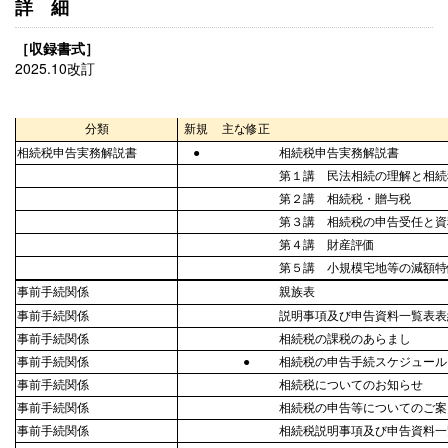
詳細
［収録書式］
2025.10改訂
分類
新規
主な修正
相続税申告実務解説書
●
相続税申告実務解説書
第１講 民法相続の理解と相続
第２講 相続税・贈与税
第３講 相続税の申告受任と資
第４講 財産評価
第５講 小規模宅地等の減額特
事前手続関係
親族表
事前手続関係
説明事項及び申告資料一覧表表
事前手続関係
相続税の課税のあらまし
事前手続関係
●
相続税の申告手続スケジュール
事前手続関係
相続税についてのお知らせ
事前手続関係
相続税の申告等についてのご案
事前手続関係
相続税説明事項及び申告資料一