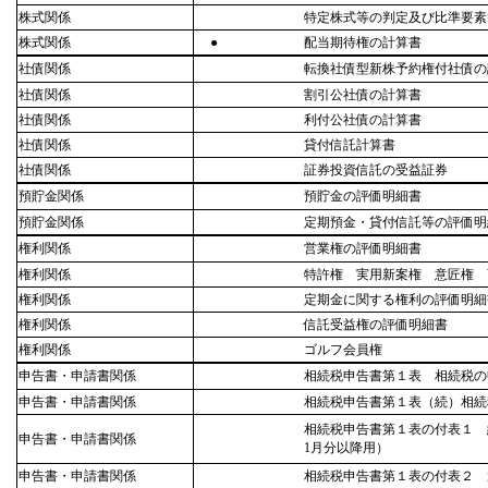
株式関係
特定株式等の判定及び比準要素
株式関係
●
配当期待権の計算書
社債関係
転換社債型新株予約権付社債の
社債関係
割引公社債の計算書
社債関係
利付公社債の計算書
社債関係
貸付信託計算書
社債関係
証券投資信託の受益証券
預貯金関係
預貯金の評価明細書
預貯金関係
定期預金・貸付信託等の評価明
権利関係
営業権の評価明細書
権利関係
特許権 実用新案権 意匠権 
権利関係
定期金に関する権利の評価明細
権利関係
信託受益権の評価明細書
権利関係
ゴルフ会員権
申告書・申請書関係
相続税申告書第１表 相続税の
申告書・申請書関係
相続税申告書第１表（続）相続
相続税申告書第１表の付表１ 
申告書・申請書関係
1月分以降用）
申告書・申請書関係
相続税申告書第１表の付表２ 