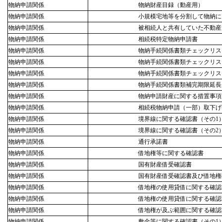
物納申請関係
物納財産目録（動産用）
物納申請関係
小規模宅地等を分割して物納に
物納申請関係
被相続人と共有していた不動産
物納申請関係
相続税特定物納申請書
物納申請関係
物納手続関係書類チェックリス
物納申請関係
物納手続関係書類チェックリス
物納申請関係
物納手続関係書類チェックリス
物納申請関係
物納手続関係書類補完期限延長
物納申請関係
物納申請財産に関する措置事項
物納申請関係
相続税物納申請（一部）取下げ
物納申請関係
境界線に関する確認書（その1
物納申請関係
境界線に関する確認書（その2
物納申請関係
通行承諾書
物納申請関係
借地権等に関する確認書
物納申請関係
国有財産借受確認書
物納申請関係
国有財産借受確認書及び借地権
物納申請関係
借地権の使用貸借に関する確認
物納申請関係
借地権の使用貸借に関する確認
物納申請関係
借地権が及ぶ範囲に関する確認
物納申請関係
敷金等に関する確認書（その1