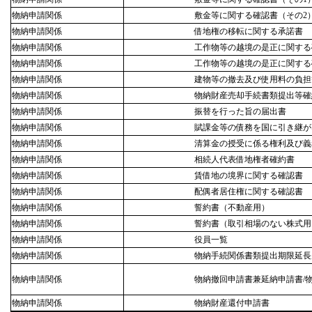
物納申請関係
敷金等に関する確認書（その2
物納申請関係
借地権の移転に関する承諾書
物納申請関係
工作物等の越境の是正に関する
物納申請関係
工作物等の越境の是正に関する
物納申請関係
建物等の撤去及び使用料の負担
物納申請関係
物納財産売却手続書類提出等確
物納申請関係
振替を行った旨の届出書
物納申請関係
賦課金等の債務を国に引き継が
物納申請関係
清算金の授受に係る権利及び義
物納申請関係
相続人代表借地権者確約書
物納申請関係
賃借地の境界に関する確認書
物納申請関係
配偶者居住権に関する確認書
物納申請関係
誓約書（不動産用）
物納申請関係
誓約書（取引相場のない株式用
物納申請関係
役員一覧
物納申請関係
物納手続関係書類提出期限延長
物納申請関係
物納撤回申請書兼延納申請書/
物納申請関係
物納財産還付申請書