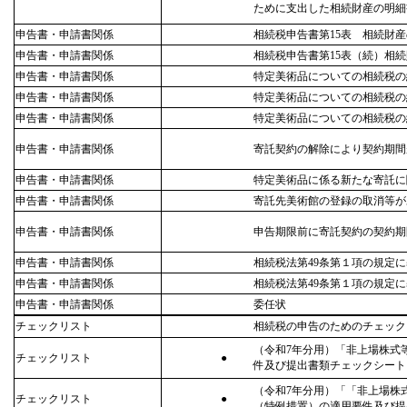
ために支出した相続財産の明細
申告書・申請書関係
相続税申告書第15表 相続財
申告書・申請書関係
相続税申告書第15表（続）相続
申告書・申請書関係
特定美術品についての相続税の
申告書・申請書関係
特定美術品についての相続税の
申告書・申請書関係
特定美術品についての相続税の
申告書・申請書関係
寄託契約の解除により契約期間
申告書・申請書関係
特定美術品に係る新たな寄託に
申告書・申請書関係
寄託先美術館の登録の取消等が
申告書・申請書関係
申告期限前に寄託契約の契約期
申告書・申請書関係
相続税法第49条第１項の規定
申告書・申請書関係
相続税法第49条第１項の規定
申告書・申請書関係
委任状
チェックリスト
相続税の申告のためのチェック
（令和7年分用）「非上場株式
チェックリスト
●
件及び提出書類チェックシート
（令和7年分用）「「非上場株
チェックリスト
●
（特例措置）の適用要件及び提