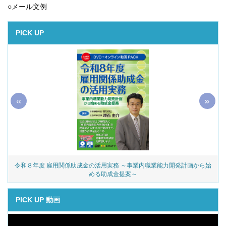
○
メール文例
PICK UP
«
»
令和８年度 雇用関係助成金の活用実務 ～事業内職業能力開発計画から始
める助成金提案～
PICK UP 動画