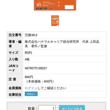
注文番号
労務38-2
著者・編
株式会社ハナマルキャリア総合研究所 代表 上田晶
者
美 著作／監修
サイズ
B5判
入り数
4枚
JANコ
4976075128221
ード
660円
定 価
（本体価格：600円）
会員価格
ログイン
してご確認ください
在庫状況
在庫あり
数量：
カートに入れる