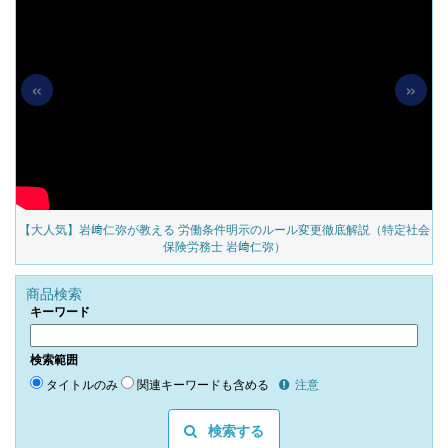
«
»
の
【大人気】岩﨑仁弥が教える 労働条件明示のルール変更徹底解説（特定社会
保険労務士 岩﨑仁弥）
商品検索
キーワード
検索範囲
タイトルのみ
関連キーワードも含める
注意
検索する