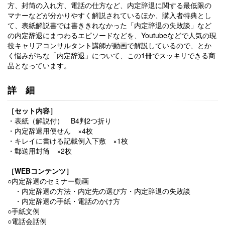
方、封筒の入れ方、電話の仕方など、内定辞退に関する最低限の
マナーなどが分かりやすく解説されているほか、購入者特典とし
て、表紙解説書では書ききれなかった「内定辞退の失敗談」など
の内定辞退にまつわるエピソードなどを、Youtubeなどで人気の現
役キャリアコンサルタント講師が動画で解説しているので、とか
く悩みがちな「内定辞退」について、この1冊でスッキリできる商
品となっています。
詳細
［セット内容］
・表紙（解説付） B4判2つ折り
・内定辞退用便せん ×4枚
・キレイに書ける記載例入下敷 ×1枚
・郵送用封筒 ×2枚
［WEBコンテンツ］
○内定辞退のセミナー動画
・内定辞退の方法・内定先の選び方・内定辞退の失敗談
・内定辞退の手紙・電話のかけ方
○
手紙文例
○
電話会話例