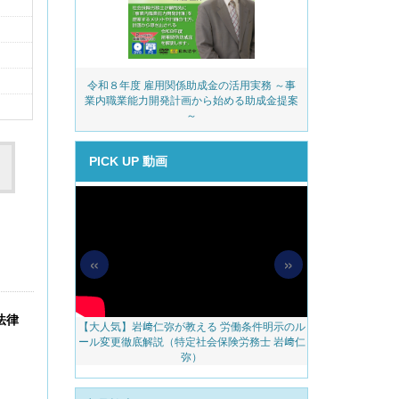
務・安全衛生コ
令和８年度 雇用関係助成金の活用実務 ～事
派遣業
ェック
業内職業能力開発計画から始める助成金提案
～
PICK UP 動画
«
»
法律
【大人気】岩﨑仁弥が教える 労働条件明示のル
【無料配信】人
料アップをかな
ール変更徹底解説（特定社会保険労務士 岩﨑仁
べき 越境リモー
のご案内
弥）
ェブ