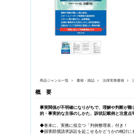
〔改訂版〕Excelでできる 産前産後休業・育
児休業《簡単》管理
商品ジャンル一覧
書籍・雑誌
法律実務書籍
概要
事実関係が不明確になりがちで、理解や判断が難
無料配信】技能実習廃止・新制度移行、特定技
的・事実的な主張のしかた、訴状記載例と注意点
能２号の対象拡大･･･ 改正対応＆社労士のコンサ
ル 外国人雇用実務研究会【橋本ゼミ】第3ク
ール の見どころ
◆巻末に、実務に役立つ「判例整理表」付き！
◆損害賠償請求訴訟を起こせるかどうかの検討に