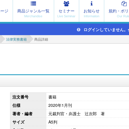
ページ
商品ジャンル一覧
セミナー
お知らせ
規約・ポリ
ログインしていません。
法律実務書籍
商品詳細
注文番号
書籍
仕様
2020年1月刊
著者・編者
元裁判官・弁護士 辻次郎 著
サイズ
A5判