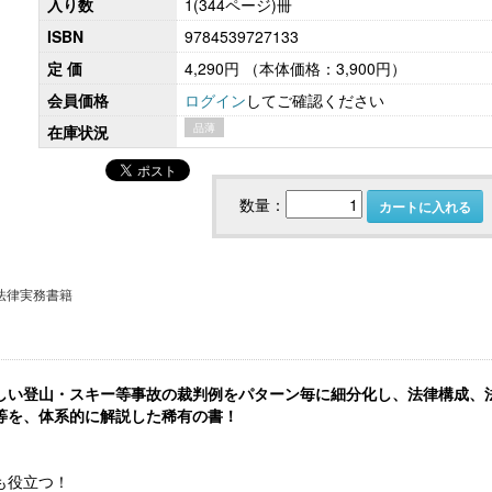
入り数
1(344ページ)冊
ISBN
9784539727133
定 価
4,290円
（本体価格：3,900円）
会員価格
ログイン
してご確認ください
こども性暴力防止法（日本版DBS）対応実務
社会保険労務士のための 労
書式集
ンプライアンス・チ
品薄
在庫状況
数量：
カートに入れる
法律実務書籍
しい登山・スキー等事故の裁判例をパターン毎に細分化し、法律構成、
【大注目】令和６年度 介護事業所の処遇改善加
【採用ゼミ】士業のための顧問
等を、体系的に解説した稀有の書！
算・補助金の実務（介護人材コンサルタント
える採用支援コンサル講座
栗原知女）
も役立つ！