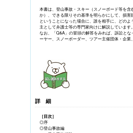
本書は、登山事故・スキー（スノーボード等を含
か）、できる限りその基準を明らかにして、損害
ということになった場合に、誰を相手に、どのよ
主として弁護士等の専門家向けに解説しています
なお、「Q&A」の冒頭の解答をみれば、訴訟と
ーヤー、スノーボーダー、ツアー主催団体・企業
【大注目】令和６年度 介護事業所の処遇改善加
算・補助金の実務（介護人材コンサルタント
栗原知女）
詳細
［目次］
◎序
◎登山事故編