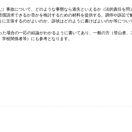
む）事故について、どのような事態なら過失といえるか（法的責任を問
賠償請求できるか否かを検討するための材料を提供する。調停や訴訟で
うに主張するのがよいのか、訴状はどのように書けばよいのか等につい
。
なった場合の一応の結論がわかるように書いてあり、一般の方（登山者、
、学校関係者等）にも参考となります。