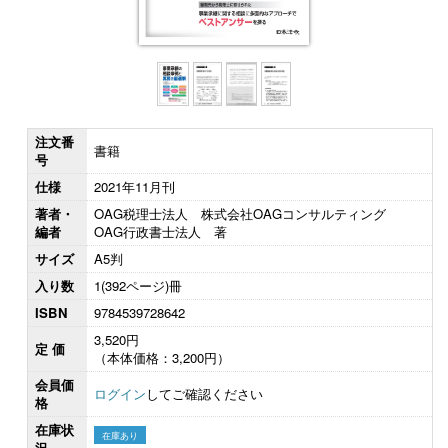
注文番
書籍
号
仕様
2021年11月刊
著者・
OAG税理士法人 株式会社OAGコンサルティング
編者
OAG行政書士法人 著
サイズ
A5判
入り数
1(392ページ)冊
ISBN
9784539728642
3,520円
定 価
（本体価格：3,200円）
会員価
ログイン
してご確認ください
格
在庫状
在庫あり
況