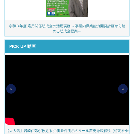
令和８年度 雇用関係助成金の活用実務 ～事業内職業能力開発計画から始
める助成金提案～
PICK UP 動画
«
»
の
【大人気】岩﨑仁弥が教える 労働条件明示のルール変更徹底解説（特定社会