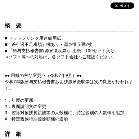
概要
■ ドットプリンタ用連続用紙
■
「差引過不足税額」欄あり・源泉徴収票2枚
■ 「給与支払報告書(源泉徴収票)」用紙 100セット入り
※ソフト等への対応は、各ソフト会社へご確認ください。
●● 用紙の主な変更点（令和7年9月）●●
令和7年版給与支払報告書および源泉徴収票は次の変更が行われま
す。
1．年度の更新
2．裏面説明文の変更
3．控除対象扶養親族等の人数欄に、特定親族の人数欄を追加
4．特定親族特別控除額欄の追加
詳細