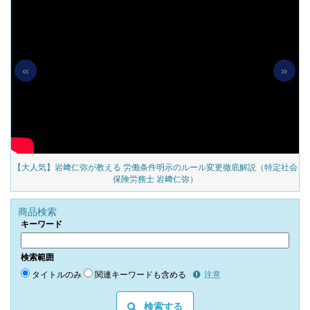
«
»
の
【大人気】岩﨑仁弥が教える 労働条件明示のルール変更徹底解説（特定社会
保険労務士 岩﨑仁弥）
商品検索
キーワード
検索範囲
タイトルのみ
関連キーワードも含める
注意
検索する