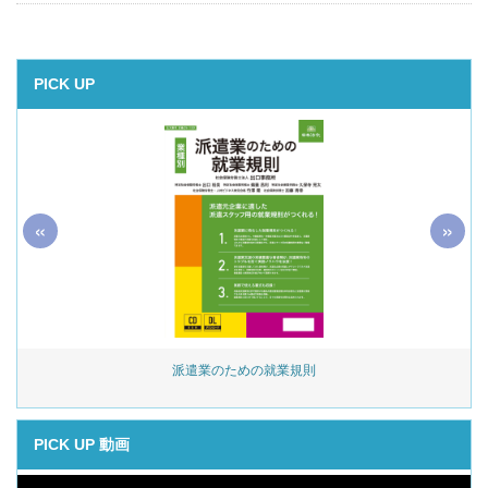
PICK UP
«
»
始
派遣業のための就業規則
PICK UP 動画