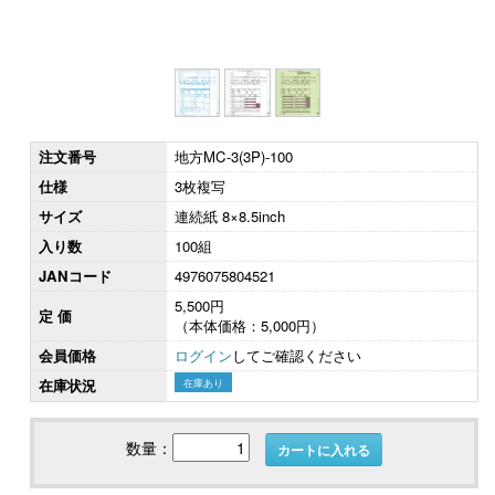
注文番号
地方MC-3(3P)-100
仕様
3枚複写
サイズ
連続紙 8×8.5inch
入り数
100組
JANコード
4976075804521
5,500円
定 価
（本体価格：5,000円）
会員価格
ログイン
してご確認ください
在庫状況
在庫あり
数量：
カートに入れる